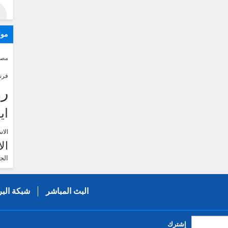
موا
مصر
فرن
رو
اي
الاس
ال
الج
البث المباشر
شبكة البر
إشترك