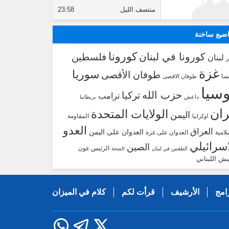
منتصف الليل
23:58
ضيع ساخنة
كورونا
كورونا في لبنان
فلسطين
لبنان
غزة
سوريا
طوفان الأقصى
سا
طوفان الاقصى
سيا
حزب الله
تركيا
ترامب
داعش
بريطانيا
ران
الولايات المتحدة
اليمن
المقاومة
اوكرانيا
العدو
العراق
العدوان على اليمن
لامية
العدوان على غزة
اسرائيلي
الصين
الرئيس عون
الطقس في لبنان
الصحة
يش اللبناني
امج
الأرشيف
قرأت لكم
كلام في الميزان