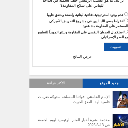
برأيك، ما هو السبب الرئيسي خلف الحملة في الداخل
اللبناني على سلاح المقاومة؟
عدم وجود استراتيجية دفاعية لبنانية واضحة ومتفق عليها
انخراط بعض اللبنانيين في مشروع التحريض الأميركي
لمستمر على المقاومة منذ عقود
استكمال العدوان النفسي على المقاومة وبيئتها تمهيداً للتطبيع
ع العدو الإسرائيلي
عرض النتائج
جديد الموقع
الأكثر قراءة
الإمام الخامنئي: قواتنا المسلحة ستوجّه ضربات
قاسية لهذا العدوّ الخبيث
مقدمة نشرة أخبار المنار الرئيسية ليوم الجمعة
في 13-6-2025