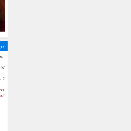
موا
الج
07 08 2026
2 صفر 1446
>> 
الم