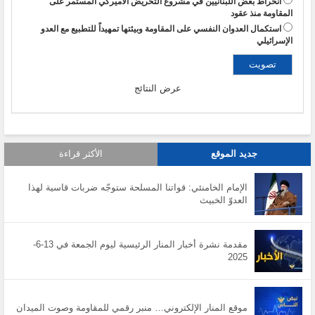
انخراط بعض اللبنانيين في مشروع التحريض الأميركي المستمر على
المقاومة منذ عقود
استكمال العدوان النفسي على المقاومة وبيئتها تمهيداً للتطبيع مع العدو
الإسرائيلي
عرض النتائج
جديد الموقع
الأكثر قراءة
الإمام الخامنئي: قواتنا المسلحة ستوجّه ضربات قاسية لهذا
العدوّ الخبيث
مقدمة نشرة أخبار المنار الرئيسية ليوم الجمعة في 13-6-
2025
موقع المنار الإلكتروني… منبر رقمي للمقاومة وصوت الميدان