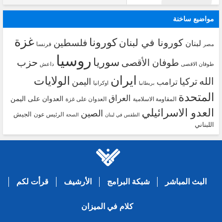
مواضيع ساخنة
غزة
كورونا
كورونا في لبنان
فلسطين
لبنان
فرنسا
مصر
روسيا
سوريا
حزب
طوفان الأقصى
طوفان الاقصى
داعش
ايران
الولايات
الله
تركيا
اليمن
ترامب
اوكرانيا
بريطانيا
المتحدة
العراق
العدوان على اليمن
المقاومة الاسلامية
العدوان على غزة
العدو الاسرائيلي
الصين
الجيش
الرئيس عون
الطقس في لبنان
الصحة
اللبناني
البث المباشر
شبكة البرامج
الأرشيف
قرأت لكم
كلام في الميزان