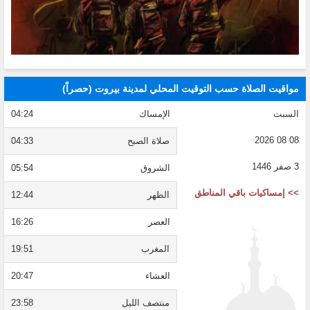
مواقيت الصلاة حسب التوقيت المحلي لمدينة بيروت (حصراً)
السبت
الإمساك
04:24
08 08 2026
صلاة الصبح
04:33
3 صفر 1446
الشروق
05:54
>> إمساكيات باقي المناطق
الظهر
12:44
العصر
16:26
المغرب
19:51
العشاء
20:47
منتصف الليل
23:58