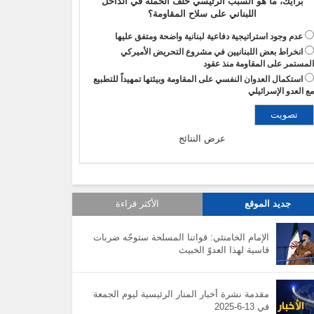
برأيك، ما هو السبب الرئيسي خلف الحملة في الداخل
اللبناني على سلاح المقاومة؟
عدم وجود استراتيجية دفاعية لبنانية واضحة ومتفق عليها
انخراط بعض اللبنانيين في مشروع التحريض الأميركي
لمستمر على المقاومة منذ عقود
استكمال العدوان النفسي على المقاومة وبيئتها تمهيداً للتطبيع
ع العدو الإسرائيلي
عرض النتائج
جديد الموقع
الأكثر قراءة
الإمام الخامنئي: قواتنا المسلحة ستوجّه ضربات
قاسية لهذا العدوّ الخبيث
مقدمة نشرة أخبار المنار الرئيسية ليوم الجمعة
في 13-6-2025