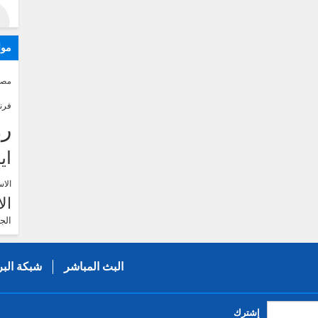
موا
مصر
فرن
رو
اي
الاس
ال
الج
البث المباشر
شبكة البر
إشترك