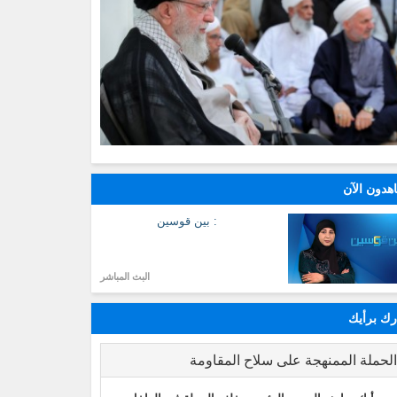
هدون الآن
: بين قوسين
البث المباشر
ك برأيك
لحملة الممنهجة على سلاح المقاومة