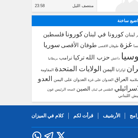
منتصف الليل
23:58
ضيع ساخنة
كورونا
كورونا في لبنان
فلسطين
لبنان
غزة
سوريا
طوفان الأقصى
سا
طوفان الاقصى
سيا
حزب الله
تركيا
ترامب
داعش
بريطانيا
ران
الولايات المتحدة
اليمن
المقاومة
اوكرانيا
العدو
العراق
العدوان على اليمن
لامية
العدوان على غزة
اسرائيلي
الصين
الرئيس عون
الطقس في لبنان
الصحة
يش اللبناني
امج
الأرشيف
قرأت لكم
كلام في الميزان