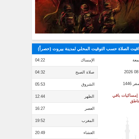
قيت الصلاة حسب التوقيت المحلي لمدينة بيروت (حصراً)
معة
الإمساك
04:22
صلاة الصبح
04:32
الشروق
05:53
إمساكيات باقي
الظهر
12:44
ناطق
العصر
16:27
المغرب
19:52
العشاء
20:49