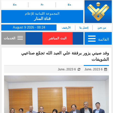
En
Fr
Es
المجموعة اللبنانية للإعلام
قناة المنار
August 9 2026 - 08:24
من نحن
إتصل بنا
الأرشيف
البث المباشر
الخدمات
القائمة
وفد صيني يزور برفقة علي العبد الله تجمّع صناعيي
الشويفات
6 June، 2023
6 June، 2023