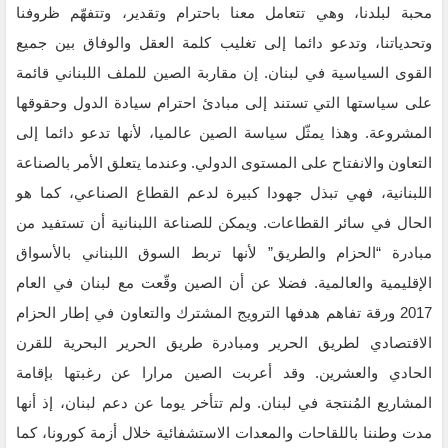
محبة لبلدنا، وهي تتعامل معنا باحترام وتقدير، وتتفهّم ظروفنا
وتحدياتنا، وتدعو دائما إلى تغليب كلمة العقل والوفاق بين جميع
القوى السياسية في لبنان. إن مقاربة الصين للملف اللبناني قائمة
على سياستها التي تستند إلى مبادئ احترام سيادة الدول وحقوقها
المشروعة. وهذا يمثّل سياسة الصين عالميا، لأنها تدعو دائما إلى
التعاون والانفتاح على المستوى الدولي. وعندما يتعلق الأمر بالصناعة
اللبنانية، فهي تبذل جهودا كبيرة لدعم القطاع الصناعي، كما هو
الحال في سائر القطاعات. ويمكن للصناعة اللبنانية أن تستفيد من
مبادرة “الحزام والطريق” لأنها تربط السوق اللبناني بالأسواق
الإقليمية والعالمية. فضلا عن أن الصين وقّعت مع لبنان في العام
2017 ورقة تفاهم هدفها الترويج المشترك والتعاون في إطار الحزام
الاقتصادي لطريق الحرير ومبادرة طريق الحرير البحرية للقرن
الحادي والعشرين. وقد أعربت الصين مرارا عن رغبتها بإقامة
المشاريع المُنتجة في لبنان. ولم تتأخر يوما عن دعم لبنان، إذ أنها
مدت وطننا باللقاحات والمعدات الاستشفائية خلال أزمة كورونا، كما