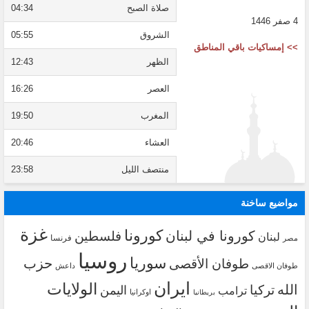
صلاة الصبح
04:34
4 صفر 1446
الشروق
05:55
>> إمساكيات باقي المناطق
الظهر
12:43
العصر
16:26
المغرب
19:50
العشاء
20:46
منتصف الليل
23:58
مواضيع ساخنة
غزة
كورونا
كورونا في لبنان
فلسطين
لبنان
فرنسا
مصر
روسيا
سوريا
حزب
طوفان الأقصى
طوفان الاقصى
داعش
ايران
الولايات
الله
تركيا
اليمن
ترامب
اوكرانيا
بريطانيا