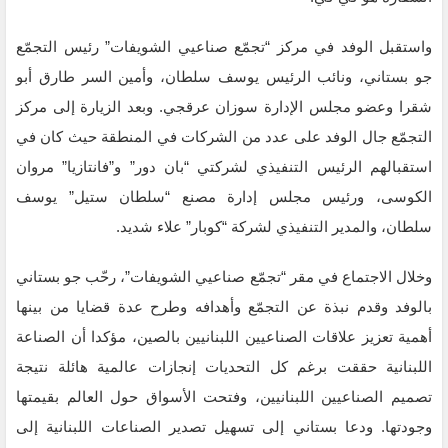
واستقبل الوفد في مركز “تجمّع صناعيي الشويفات” رئيس التجمّع
جو بستاني، ونائب الرئيس يوسف سلطان، وأمين السر طارق أبو
شقرا وعضو مجلس الإدارة سوزان عرقجي. وبعد الزيارة إلى مركز
التجمّع جال الوفد على عدد من الشركات في المنطقة حيث كان في
استقبالهم الرئيس التنفيذي لشركتي “بان دور” و”فانتازيا” مروان
الكوسى، ورئيس مجلس إدارة مصنع “سلطان ستيل” يوسف
سلطان، والمدير التنفيذي لشركة “كوبار” علاء شديد.
وخلال الاجتماع في مقر “تجمّع صناعيي الشويفات”، رحّب جو بستاني
بالوفد وقدم نبذة عن التجمّع وأهدافه وطرح عدة قضايا من بينها
أهمية تعزيز علاقات الصناعيين اللبنانيين بالصين، مؤكدا أن الصناعة
اللبنانية حققت برغم كل التحديات إنجازات عالمية هائلة نتيجة
تصميم الصناعيين اللبنانيين، وفتحت الأسواق حول العالم بقيمتها
وجودتها. ودعا بستاني إلى تسهيل تصدير الصناعات اللبنانية إلى