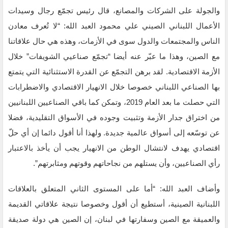
والجولة على الشركات والمصانع، قال رئيس تجمّع رجال وسيدات
الأعمال اللبناني الصيني علي محمود العبد الله: “لا تُعرف معادن
الناس والمجتمعات والدول سوى في الأزمات، وهذه هي حال علاقاتنا
مع الصين، وهذا ما عبّر عنه أيضا “تجمّع صناعيي الشويفات” خلال
الأزمة الاقتصادية. لقد برهن التجمّع عن القدرة الاستثنائية التي يتمتع
بها الصناعي اللبناني خصوصا خلال الانهيار الاقتصادي والاضطرابات
التي حصلت ما بعد العام 2019، وتمكن كما باقي الصناعيين اللبنانيين
من اختراق جدار الأزمة وتثبيت وجوده في الأسواق التقليدية، فضلا
عن توسّعه إلى أسواق عالمية جديدة. ولهذا أنا أقول دائما إن أي حلّ
اقتصادي يهدف لانتشال الوطن من الانهيار يجب أن يأخذ بالاعتبار
رأي الصناعيين، وأن يستلهم من نجاحاتهم وقوتهم ومثابرتهم”.
وأضاف العبد الله: “أما على المستوى الثاني المتعلق بالعلاقات
اللبنانية الصينية، أستطيع أن أقول وخصوصا نتيجة علاقاتي القديمة
والعميقة مع الصين وسفارتها في لبنان، إن الصين هي دولة صديقة