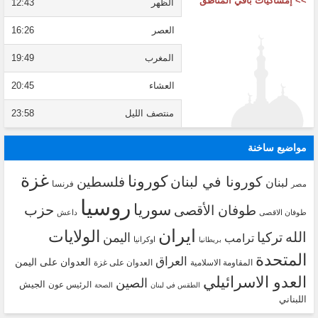
>> إمساكيات باقي المناطق
الظهر
12:43
العصر
16:26
المغرب
19:49
العشاء
20:45
منتصف الليل
23:58
مواضيع ساخنة
غزة
كورونا
كورونا في لبنان
فلسطين
لبنان
فرنسا
مصر
روسيا
سوريا
حزب
طوفان الأقصى
طوفان الاقصى
داعش
ايران
الولايات
الله
تركيا
اليمن
ترامب
اوكرانيا
بريطانيا
المتحدة
العراق
العدوان على اليمن
المقاومة الاسلامية
العدوان على غزة
العدو الاسرائيلي
الصين
الجيش
الرئيس عون
الطقس في لبنان
الصحة
اللبناني