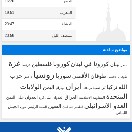
العصر
16:26
المغرب
19:51
العشاء
20:47
منتصف الليل
23:58
مواضيع ساخنة
غزة
كورونا
كورونا في لبنان
فلسطين
لبنان
فرنسا
مصر
روسيا
سوريا
حزب
طوفان الأقصى
طوفان الاقصى
داعش
ايران
الولايات
الله
تركيا
اليمن
ترامب
اوكرانيا
بريطانيا
المتحدة
العراق
العدوان على اليمن
المقاومة الاسلامية
العدوان على غزة
العدو الاسرائيلي
الصين
الجيش
الرئيس عون
الطقس في لبنان
الصحة
اللبناني