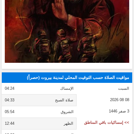
مواقيت الصلاة حسب التوقيت المحلي لمدينة بيروت (حصراً)
السبت
الإمساك
04:24
08 08 2026
صلاة الصبح
04:33
3 صفر 1446
الشروق
05:54
>> إمساكيات باقي المناطق
الظهر
12:44