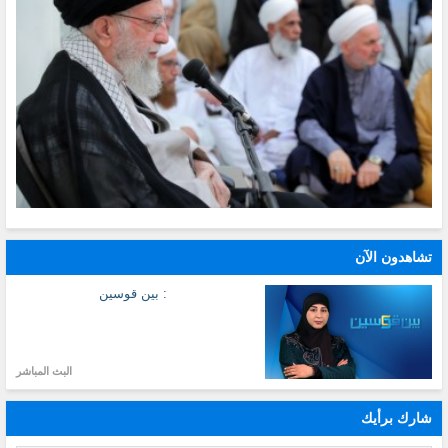
تشاهدون الآن
: بين قوسين
البث المباشر
شارك برأيك