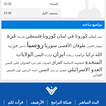
العشاء
20:50
منتصف الليل
23:58
مواضيع ساخنة
غزة
كورونا
كورونا في لبنان
فلسطين
لبنان
فرنسا
مصر
روسيا
سوريا
حزب
طوفان الأقصى
طوفان الاقصى
داعش
ايران
الولايات
الله
تركيا
اليمن
ترامب
اوكرانيا
بريطانيا
المتحدة
العراق
العدوان على اليمن
المقاومة الاسلامية
العدوان على غزة
العدو الاسرائيلي
الصين
الجيش
الرئيس عون
الطقس في لبنان
الصحة
اللبناني
البث المباشر
شبكة البرامج
الأرشيف
قرأت لكم