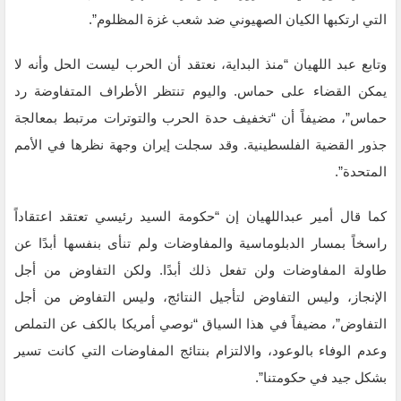
التي ارتكبها الكيان الصهيوني ضد شعب غزة المظلوم”.
وتابع عبد اللهيان “منذ البداية، نعتقد أن الحرب ليست الحل وأنه لا
يمكن القضاء على حماس. واليوم تنتظر الأطراف المتفاوضة رد
حماس”، مضيفاً أن “تخفيف حدة الحرب والتوترات مرتبط بمعالجة
جذور القضية الفلسطينية. وقد سجلت إيران وجهة نظرها في الأمم
المتحدة”.
كما قال أمير عبداللهيان إن “حكومة السيد رئيسي تعتقد اعتقاداً
راسخاً بمسار الدبلوماسية والمفاوضات ولم تنأى بنفسها أبدًا عن
طاولة المفاوضات ولن تفعل ذلك أبدًا. ولكن التفاوض من أجل
الإنجاز، وليس التفاوض لتأجيل النتائج، وليس التفاوض من أجل
التفاوض”، مضيفاً في هذا السياق “نوصي أمريكا بالكف عن التملص
وعدم الوفاء بالوعود، والالتزام بنتائج المفاوضات التي كانت تسير
بشكل جيد في حكومتنا”.