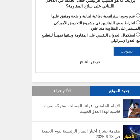
برأيك، ما هو السبب الرئيسي خلف الحملة في الداخل
اللبناني على سلاح المقاومة؟
عدم وجود استراتيجية دفاعية لبنانية واضحة ومتفق عليها
انخراط بعض اللبنانيين في مشروع التحريض الأميركي
لمستمر على المقاومة منذ عقود
استكمال العدوان النفسي على المقاومة وبيئتها تمهيداً للتطبيع
ع العدو الإسرائيلي
عرض النتائج
جديد الموقع
الأكثر قراءة
الإمام الخامنئي: قواتنا المسلحة ستوجّه ضربات
قاسية لهذا العدوّ الخبيث
مقدمة نشرة أخبار المنار الرئيسية ليوم الجمعة
في 13-6-2025