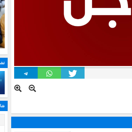
تشا
شار
ا