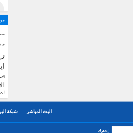
موا
مصر
فرن
رو
اي
الاس
ال
الج
البث المباشر
شبكة البر
إشترك