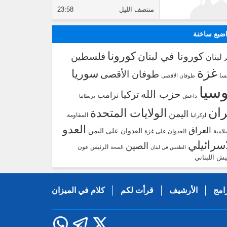
منتصف الليل
23:58
ضيع ساخنة
كورونا
كورونا في لبنان
فلسطين
لبنان
غزة
سوريا
طوفان الأقصى
سا
طوفان الاقصى
سيا
حزب الله
تركيا
ترامب
داعش
بريطانيا
ران
الولايات المتحدة
اليمن
المقاومة
اوكرانيا
العدو
العراق
العدوان على اليمن
لامية
العدوان على غزة
اسرائيلي
الصين
الرئيس عون
الطقس في لبنان
الصحة
يش اللبناني
امج
الأرشيف
قرأت لكم
كلام في الميزان