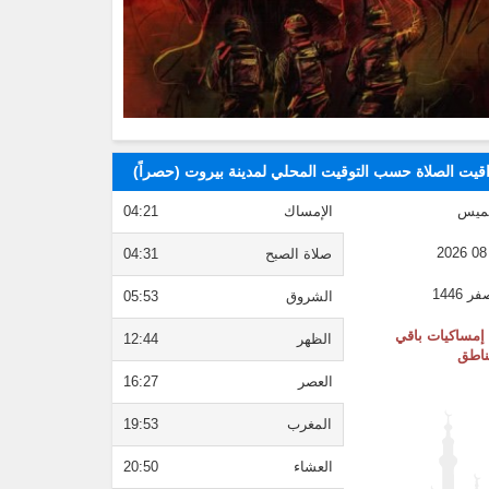
قيت الصلاة حسب التوقيت المحلي لمدينة بيروت (حصراً)
ميس
الإمساك
04:21
صلاة الصبح
04:31
الشروق
05:53
إمساكيات باقي
الظهر
12:44
ناطق
العصر
16:27
المغرب
19:53
العشاء
20:50