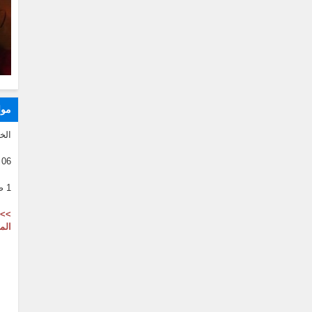
موا
الخ
06 08 2026
1 صفر 1446
>> 
الم