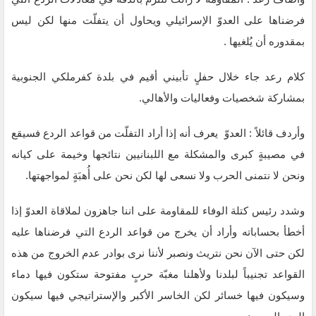
فرضناها على العدوّ الإسرائيلي ويحاول أن يتفلّت منها لكن ليس
بمقدوره أن يُلغيها .
كلام رعد جاء خلال حفلٍ تأبيني أقيم في بلدة كفرملكي الجنوبية
بمشاركة شخصيات وفعاليات والأهالي.
وأردف قائلاً : العدوّ يعرف أنه إذا أراد التفلّت من قواعد الردع فسيقع
في مصيبةٍ كبرى والمشكلة مع اللبنانيين نتائجها وخيمة على كيانه
ونحن لا نتمنى الحرب ولا نسعى لها لكن نحن على أُهبَةٍ لمواجهتها.
وشدد رئيس كتلة الوفاء للمقاومة على اننا جاهزون لملاقاة العدوّ إذا
أخطأ بحساباته وأراد أن يخرج من قواعد الردع التي فرضناها عليه
لكن حتى الآن نحن نتريث ونصبر لأننا نرى بوادر عدم الخروج من هذه
القواعد تجنيباً لبلدنا ولأهلنا مغبّة حربٍ مفتوحة ستكون فيها دماء
وسيكون فيها خسائر لكن الخاسر الأكبر والإستراتيجي فيها سيكون