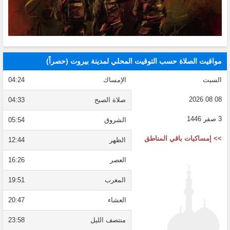
مواقيت الصلاة حسب التوقيت المحلي لمدينة بيروت (حصراً)
السبت
الإمساك
04:24
08 08 2026
صلاة الصبح
04:33
3 صفر 1446
الشروق
05:54
>> إمساكيات باقي المناطق
الظهر
12:44
العصر
16:26
المغرب
19:51
العشاء
20:47
منتصف الليل
23:58