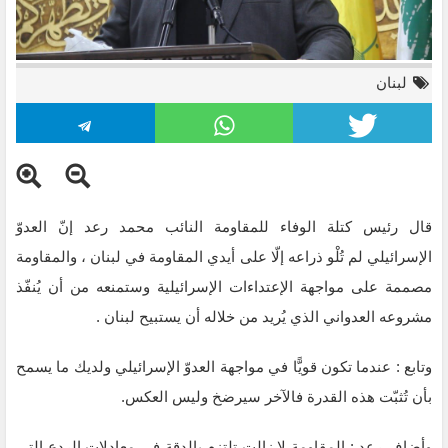
لبنان
قال رئيس كتلة الوفاء للمقاومة النائب محمد رعد إنّ العدوّ
الإسرائيلي لم تُلْو ذراعه إلّا على أيدي المقاومة في لبنان ، والمقاومة
مصممة على مواجهة الإعتداءات الإسرائيلية وستمنعه من أن يُنفّذ
مشروعه العدواني الذي يُريد من خلاله أن يستبيح لبنان .
وتابع : عندما تكون قويًّا في مواجهة العدوّ الإسرائيلي ولديك ما يسمح
بأن تُثبّت هذه القدرة فالآخر سيرضخ وليس العكس.
وأضاف رعد : المقاومة لا زالت تلتزم بالدقة في معادلات الردع التي