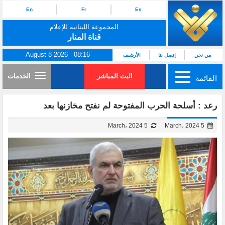
En
Fr
Es
المجموعة اللبنانية للإعلام
قناة المنار
August 8 2026 - 08:16
من نحن
إتصل بنا
الأرشيف
البث المباشر
الخدمات
القائمة
رعد : أسلحة الحرب المفتوحة لم نفتح مخازنها بعد
5 March، 2024
5 March، 2024