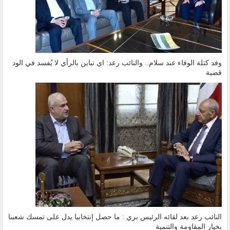
وفد كتلة الوفاء عند سلام.. والنائب رعد: اي تباين بالرأي لا يُفسد في الود
قضية
النائب رعد بعد لقائه الرئيس بري : ما حصل إنتخابيا يدل على تمسك شعبنا
بخيار المقاومة والتنمية