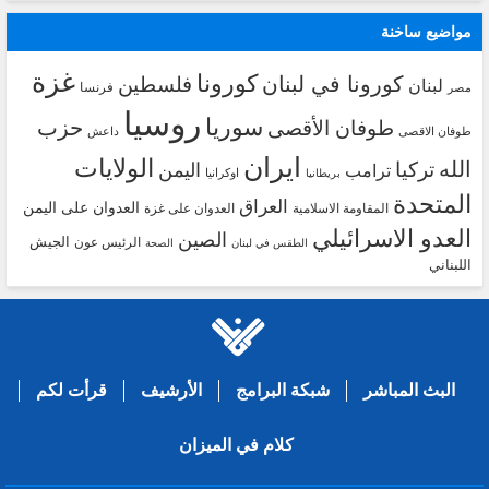
مواضيع ساخنة
غزة
كورونا
كورونا في لبنان
فلسطين
لبنان
فرنسا
مصر
روسيا
سوريا
حزب
طوفان الأقصى
طوفان الاقصى
داعش
ايران
الولايات
الله
تركيا
اليمن
ترامب
اوكرانيا
بريطانيا
المتحدة
العراق
العدوان على اليمن
المقاومة الاسلامية
العدوان على غزة
العدو الاسرائيلي
الصين
الجيش
الرئيس عون
الطقس في لبنان
الصحة
اللبناني
البث المباشر
شبكة البرامج
الأرشيف
قرأت لكم
كلام في الميزان