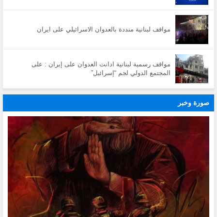
مواقف لبنانية منددة بالعدوان الاسرائيلي على ايران
مواقف رسمية لبنانية ادانت العدوان على إيران : على
المجتمع الدولي لجم “إسرائيل”
صورة وخبر