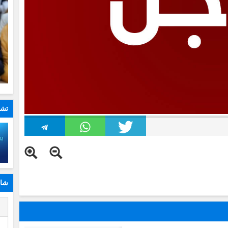
تشا
شار
ا