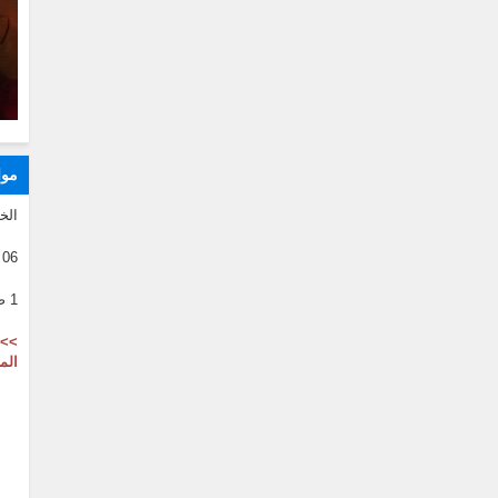
موا
الخ
06 08 2026
1 صفر 1446
>> 
الم