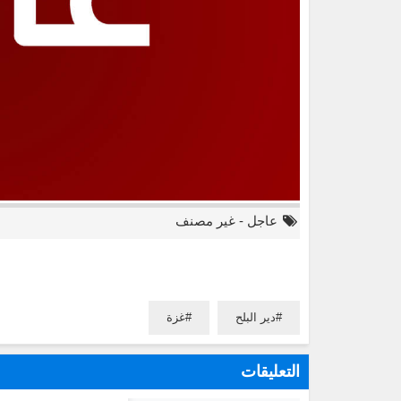
عاجل
-
غير مصنف
دير البلح
غزة
التعليقات