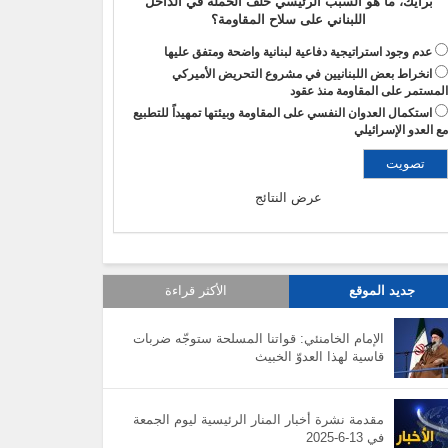
برأيك، ما هو السبب الرئيسي خلف الحملة في الداخل
اللبناني على سلاح المقاومة؟
عدم وجود استراتيجية دفاعية لبنانية واضحة ومتفق عليها
انخراط بعض اللبنانيين في مشروع التحريض الأميركي
لمستمر على المقاومة منذ عقود
استكمال العدوان النفسي على المقاومة وبيئتها تمهيداً للتطبيع
ع العدو الإسرائيلي
عرض النتائج
جديد الموقع
الأكثر قراءة
الإمام الخامنئي: قواتنا المسلحة ستوجّه ضربات
قاسية لهذا العدوّ الخبيث
مقدمة نشرة أخبار المنار الرئيسية ليوم الجمعة
في 13-6-2025