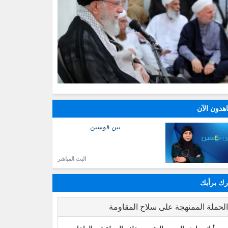
هدون الآن
: بين قوسين
البث المباشر
ك برأيك
لحملة الممنهجة على سلاح المقاومة