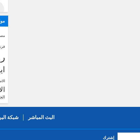
موا
مصر
فرن
رو
اي
الاس
ال
الج
البث المباشر
شبكة البر
إشترك