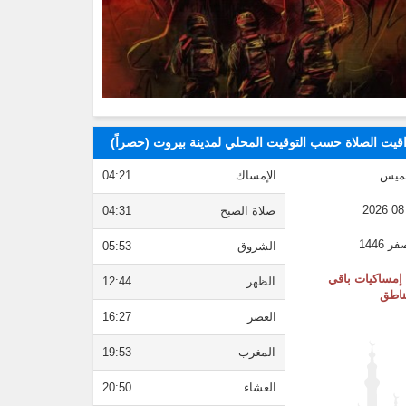
قيت الصلاة حسب التوقيت المحلي لمدينة بيروت (حصراً)
ميس
الإمساك
04:21
صلاة الصبح
04:31
الشروق
05:53
إمساكيات باقي
الظهر
12:44
ناطق
العصر
16:27
المغرب
19:53
العشاء
20:50