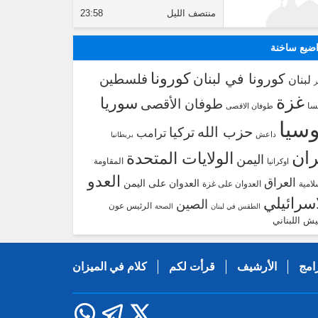
منتصف الليل
23:58
ضيع ساخنة
كورونا
كورونا في لبنان
فلسطين
لبنان
غزة
سوريا
طوفان الأقصى
سا
طوفان الاقصى
سيا
حزب الله
تركيا
ترامب
داعش
بريطانيا
ران
الولايات المتحدة
اليمن
المقاومة
اوكرانيا
العدو
العراق
العدوان على اليمن
لامية
العدوان على غزة
اسرائيلي
الصين
الرئيس عون
الطقس في لبنان
الصحة
يش اللبناني
امج
الأرشيف
قرأت لكم
كلام في الميزان