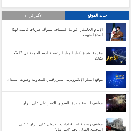
جديد الموقع
الأكثر قراءة
الإمام الخامنئي: قواتنا المسلحة ستوجّه ضربات قاسية لهذا
العدوّ الخبيث
مقدمة نشرة أخبار المنار الرئيسية ليوم الجمعة في 13-6-
2025
موقع المنار الإلكتروني… منبر رقمي للمقاومة وصوت الميدان
مواقف لبنانية منددة بالعدوان الاسرائيلي على ايران
مواقف رسمية لبنانية ادانت العدوان على إيران : على
المجتمع الدولي لجم “إسرائيل”