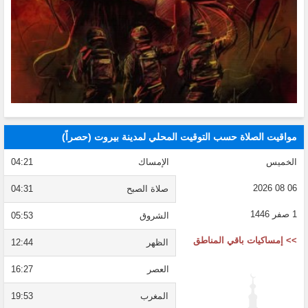
مواقيت الصلاة حسب التوقيت المحلي لمدينة بيروت (حصراً)
الخميس
الإمساك
04:21
06 08 2026
صلاة الصبح
04:31
1 صفر 1446
الشروق
05:53
>> إمساكيات باقي المناطق
الظهر
12:44
العصر
16:27
المغرب
19:53