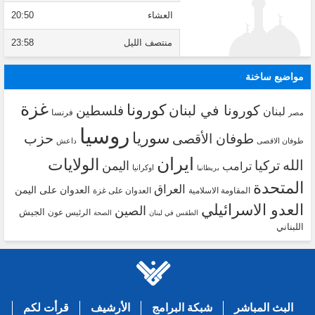
العشاء
20:50
منتصف الليل
23:58
مواضيع ساخنة
غزة
كورونا
كورونا في لبنان
فلسطين
لبنان
فرنسا
مصر
روسيا
سوريا
حزب
طوفان الأقصى
طوفان الاقصى
داعش
ايران
الولايات
الله
تركيا
اليمن
ترامب
اوكرانيا
بريطانيا
المتحدة
العراق
العدوان على اليمن
المقاومة الاسلامية
العدوان على غزة
العدو الاسرائيلي
الصين
الجيش
الرئيس عون
الطقس في لبنان
الصحة
اللبناني
البث المباشر
شبكة البرامج
الأرشيف
قرأت لكم