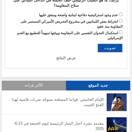
برأيك، ما هو السبب الرئيسي خلف الحملة في الداخل اللبناني على
سلاح المقاومة؟
عدم وجود استراتيجية دفاعية لبنانية واضحة ومتفق عليها
انخراط بعض اللبنانيين في مشروع التحريض الأميركي المستمر على
المقاومة منذ عقود
استكمال العدوان النفسي على المقاومة وبيئتها تمهيداً للتطبيع مع العدو
الإسرائيلي
عرض النتائج
جديد الموقع
الأكثر قراءة
الإمام الخامنئي: قواتنا المسلحة ستوجّه ضربات قاسية لهذا
العدوّ الخبيث
مقدمة نشرة أخبار المنار الرئيسية ليوم الجمعة في 13-6-
2025