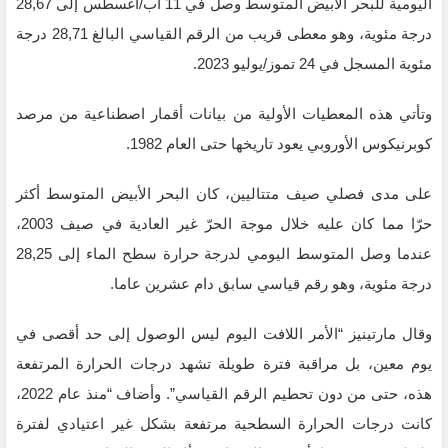
اليومية للبحر الأبيض المتوسط وصل في 11 آب/أغسطس إلى 28,67
درجة مئوية، وهو معطى قريب من الرقم القياسي البالغ 28,71 درجة
مئوية المسجل في 24 تموز/يوليو 2023.
وتأتي هذه المعطيات الأولية من بيانات أقمار اصطناعية من مرصد
كوبرنيكوس الأوروبي يعود تاريخها حتى العام 1982.
على مدى فصلي صيف متتاليين، كان البحر الأبيض المتوسط أكثر
حرّا مما كان عليه خلال موجة الحرّ غير العادية في صيف 2003،
عندما وصل المتوسط اليومي لدرجة حرارة سطح الماء إلى 28,25
درجة مئوية، وهو رقم قياسي سابق دام عشرين عاما.
وقال مارتينيز “الأمر اللافت اليوم ليس الوصول إلى حد أقصى في
يوم معين، بل مراقبة فترة طويلة تشهد درجات الحرارة المرتفعة
هذه، حتى من دون تحطيم الرقم القياسي”. وأضاف “منذ عام 2022،
كانت درجات الحرارة السطحية مرتفعة بشكل غير اعتيادي لفترة