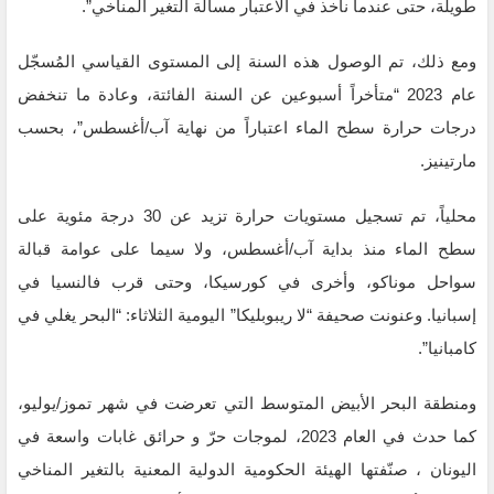
طويلة، حتى عندما نأخذ في الاعتبار مسألة التغير المناخي”.
ومع ذلك، تم الوصول هذه السنة إلى المستوى القياسي المُسجّل
عام 2023 “متأخراً أسبوعين عن السنة الفائتة، وعادة ما تنخفض
درجات حرارة سطح الماء اعتباراً من نهاية آب/أغسطس”، بحسب
مارتينيز.
محلياً، تم تسجيل مستويات حرارة تزيد عن 30 درجة مئوية على
سطح الماء منذ بداية آب/أغسطس، ولا سيما على عوامة قبالة
سواحل موناكو، وأخرى في كورسيكا، وحتى قرب فالنسيا في
إسبانيا. وعنونت صحيفة “لا ريبوبليكا” اليومية الثلاثاء: “البحر يغلي في
كامبانيا”.
ومنطقة البحر الأبيض المتوسط التي تعرضت في شهر تموز/يوليو،
كما حدث في العام 2023، لموجات حرّ و حرائق غابات واسعة في
اليونان ، صنّفتها الهيئة الحكومية الدولية المعنية بالتغير المناخي