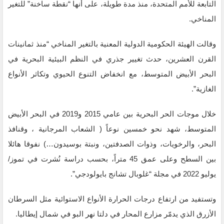
التابعة للأمم المتحدة، منذ مدة طويلة، على أنها “نقطة ساخنة” للتغير
المناخي.
وقالت الهيئة الحكومية الدولية المعنية بالتغير المناخي “منذ ثمانينات
القرن العشرين، حدث تغيير جذري في النظم البيئية البحرية في
البحر الأبيض المتوسط، مع انخفاض التنوع الحيوي وتكاثر الأنواع
الغازية”.
خلال موجات الحر البحرية بين عامي 2015 و2019 في البحر الأبيض
المتوسط، شهد نحو خمسين نوعاً ( الشعاب المرجانية ، وقنافذ
البحر، والرخويات، وذوات الصدفتين، ونبتة بوسيدون…) نفوقا هائلا
بين السطح وعلى عمق 45 متراً، بحسب دراسة نُشرت في تموز/
يوليو 2022 في مجلة “غلوبال تشانج بايولودجي”.
وتستفيد من ارتفاع درجات الحرارة الأنواع الاستوائية مثل السرطان
الأزرق الذي يدمّر مزارع المحار في دلتا نهر البو في شمال إيطاليا.