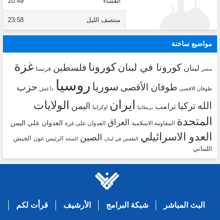
العشاء
20:49
منتصف الليل
23:58
مواضيع ساخنة
غزة
كورونا
كورونا في لبنان
فلسطين
لبنان
فرنسا
مصر
روسيا
سوريا
حزب
طوفان الأقصى
طوفان الاقصى
داعش
ايران
الولايات
الله
تركيا
اليمن
ترامب
اوكرانيا
بريطانيا
المتحدة
العراق
العدوان على اليمن
المقاومة الاسلامية
العدوان على غزة
العدو الاسرائيلي
الصين
الجيش
الرئيس عون
الطقس في لبنان
الصحة
اللبناني
البث المباشر
شبكة البرامج
الأرشيف
قرأت لكم