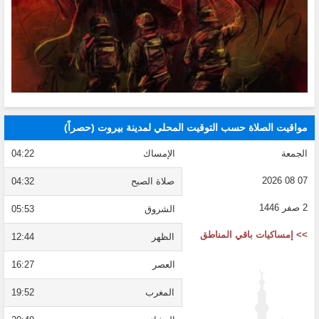
مواقيت الصلاة حسب التوقيت المحلي لمدينة بيروت (حصراً)
الجمعة
الإمساك
04:22
07 08 2026
صلاة الصبح
04:32
2 صفر 1446
الشروق
05:53
>> إمساكيات باقي المناطق
الظهر
12:44
العصر
16:27
المغرب
19:52