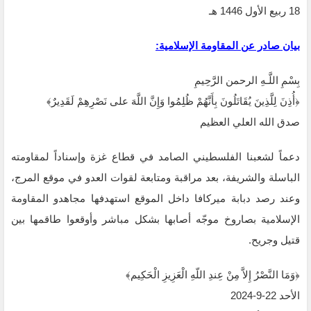
بيان صادر عن المقاومة الإسلامية:‏
بِسْمِ اللَّـهِ الرحمن الرَّحِيمِ
‏﴿أُذِنَ لِلَّذِينَ يُقَاتَلُونَ بِأَنَّهُمْ ظُلِمُوا وَإِنَّ اللَّهَ على نَصْرِهِمْ لَقَدِيرٌ﴾‏
صدق الله العلي العظيم
دعماً لشعبنا الفلسطيني الصامد في قطاع غزة وإسناداً لمقاومته
الباسلة ‌‏‌‏‌والشريفة، بعد مراقبة ‏ومتابعة لقوات العدو في موقع المرج،
وعند رصد دبابة ميركافا داخل الموقع استهدفها مجاهدو ‏المقاومة
الإسلامية بصاروخ موجّه أصابها بشكل مباشر وأوقعوا طاقمها بين
قتيل وجريح.‏
‏﴿وَمَا النَّصْرُ إِلاَّ مِنْ عِندِ اللّهِ الْعَزِيزِ الْحَكِيم﴾‏
الأحد 22-9-2024‏