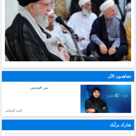
تشاهدون الآن
: بين قوسين
البث المباشر
شارك برأيك