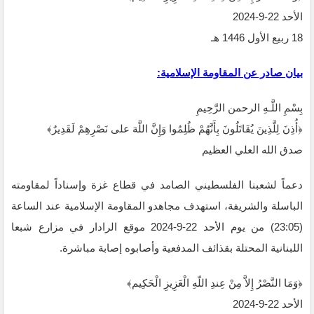
الأحد 22-9-2024‏
بيان صادر عن المقاومة الإسلامية:‏
بِسْمِ اللَّـهِ الرحمن الرَّحِيمِ
‏﴿أُذِنَ لِلَّذِينَ يُقَاتَلُونَ بِأَنَّهُمْ ظُلِمُوا وَإِنَّ اللَّهَ على نَصْرِهِمْ لَقَدِيرٌ﴾‏
صدق الله العلي العظيم
دعماً لشعبنا الفلسطيني الصامد في قطاع غزة وإسناداً لمقاومته
الباسلة ‌‏‌‏‌والشريفة، استهدف مجاهدو ‏المقاومة الإسلامية عند الساعة
(23:05) من يوم الأحد 22-9-2024 موقع الرادار في مزارع ‏شبعا
اللبنانية المحتلة بقذائف المدفعية وأصابوه إصابة مباشرة. ‏
‏﴿وَمَا النَّصْرُ إِلاَّ مِنْ عِندِ اللّهِ الْعَزِيزِ الْحَكِيم﴾‏
الأحد 22-9-2024‏