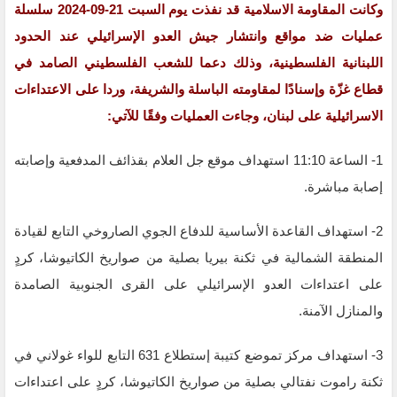
وكانت المقاومة الاسلامية قد نفذت يوم السبت 21-09-2024 سلسلة
عمليات ضد مواقع وانتشار جيش العدو الإسرائيلي عند الحدود
اللبنانية الفلسطينية، وذلك دعما للشعب الفلسطيني الصامد في
قطاع غزّة وإسنادًا لمقاومته الباسلة ‌‌‏والشريفة، وردا على الاعتداءات
الاسرائيلية على لبنان، وجاءت العمليات وفقًا للآتي:
1- الساعة 11:10 استهداف موقع جل العلام بقذائف ‏المدفعية وإصابته
إصابة مباشرة.
2- استهداف القاعدة الأساسية للدفاع الجوي الصاروخي التابع ‏لقيادة
المنطقة الشمالية في ثكنة بيريا بصلية من صواريخ الكاتيوشا، كردٍ
على ‌‏‌‏‌‏اعتداءات العدو الإسرائيلي على القرى الجنوبية الصامدة
والمنازل الآمنة.
3- استهداف مركز تموضع كتيبة إستطلاع 631 التابع للواء غولاني في
ثكنة ‏راموت نفتالي بصلية من صواريخ الكاتيوشا، كردٍ على ‌‏‌‏‌‏اعتداءات