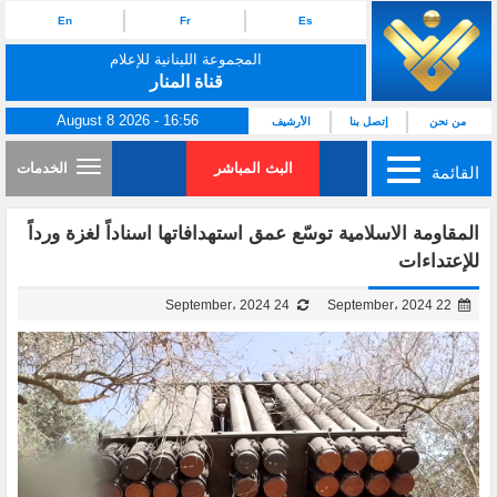
En
Fr
Es
المجموعة اللبنانية للإعلام
قناة المنار
August 8 2026 - 16:56
من نحن
إتصل بنا
الأرشيف
البث المباشر
الخدمات
القائمة
المقاومة الاسلامية توسّع عمق استهدافاتها اسناداً لغزة ورداً
للإعتداءات
24 September، 2024
22 September، 2024