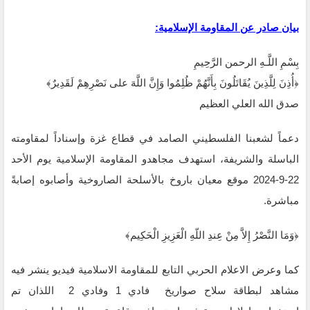
بيان صادر عن المقاومة الإسلامية:
بِسْمِ اللَّـهِ الرحمن الرَّحِيمِ
‏﴿أُذِنَ لِلَّذِينَ يُقَاتَلُونَ بِأَنَّهُمْ ظُلِمُوا وَإِنَّ اللَّهَ على نَصْرِهِمْ لَقَدِيرٌ﴾‏
صدق الله العلي العظيم
دعماً لشعبنا الفلسطيني الصامد في قطاع غزة وإسناداً لمقاومته
الباسلة ‌‏‌‏‌والشريفة،‎ ‎استهدف مجاهدو ‏المقاومة الإسلامية يوم الأحد
22-9-2024 موقع معيان باروخ بالأسلحة الصاروخية وأصابوه ‏إصابةً
مباشرة.‏
‏﴿وَمَا النَّصْرُ إِلاَّ مِنْ عِندِ اللّهِ الْعَزِيزِ الْحَكِيم﴾‏
كما وعرض الاعلام الحربي التابع للمقاومة الاسلامية فيديو ينشر فيه
مشاهد لبطاقة سلاح صواريخ فادي 1 وفادي 2 اللذان تم