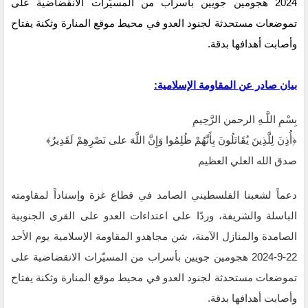
2024 هجومين جويين بأسراب من المسيّرات الانقضاضية على
تموضعات مستحدثة ‏لجنود العدو في محيط موقع المنارة وثكنة يفتاح
وأصابت أهدافها بدقة.‏
بيان صادر عن المقاومة الإسلامية:‏
بِسْمِ اللَّـهِ الرحمن الرَّحِيمِ
‏﴿أُذِنَ لِلَّذِينَ يُقَاتَلُونَ بِأَنَّهُمْ ظُلِمُوا وَإِنَّ اللَّهَ على نَصْرِهِمْ لَقَدِيرٌ﴾‏
صدق الله العلي العظيم
دعماً لشعبنا الفلسطيني الصامد في قطاع غزة وإسناداً لمقاومته
الباسلة ‌‏‌‏‌والشريفة، وردًا على ‏اعتداءات العدو على القرى الجنوبية
الصامدة والمنازل الآمنة، شن مجاهدو المقاومة الإسلامية يوم ‏الأحد
22-9-2024 هجومين جويين بأسراب من المسيّرات الانقضاضية على
تموضعات مستحدثة ‏لجنود العدو في محيط موقع المنارة وثكنة يفتاح
وأصابت أهدافها بدقة.‏