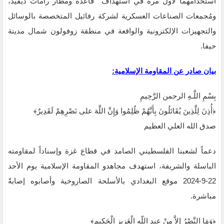
استخدامهما لاول مرة في استهداف قاعدة ومطار رامات ديفيد،
ومُجمعات الصناعات العسكرية ‏لشركة رفائيل المتخصصة بالوسائل
والتجهيزات الإلكترونية والواقعة في منطقة زوفولون شمال ‏مدينة
حيفا.
بيان صادر عن المقاومة الإسلامية:‏
بِسْمِ اللَّـهِ الرحمن الرَّحِيمِ
‏﴿أُذِنَ لِلَّذِينَ يُقَاتَلُونَ بِأَنَّهُمْ ظُلِمُوا وَإِنَّ اللَّهَ على نَصْرِهِمْ لَقَدِيرٌ﴾‏
صدق الله العلي العظيم
دعماً لشعبنا الفلسطيني الصامد في قطاع غزة وإسناداً لمقاومته
الباسلة ‌‏‌‏‌والشريفة،‎ ‎استهدف مجاهدو ‏المقاومة الإسلامية يوم الأحد
22-9-2024 موقع البغدادي بالأسلحة الصاروخية وأصابوه إصابةً
‏مباشرة.‏
‏﴿وَمَا النَّصْرُ إِلاَّ مِنْ عِندِ اللّهِ الْعَزِيزِ الْحَكِيم﴾‏