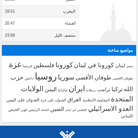
المغرب
19:51
العشاء
20:47
منتصف الليل
23:58
مواضيع ساخنة
غزة
كورونا
كورونا في لبنان
فلسطين
لبنان
فرنسا
مصر
روسيا
سوريا
حزب
طوفان الأقصى
طوفان الاقصى
داعش
ايران
الولايات
الله
تركيا
اليمن
ترامب
اوكرانيا
بريطانيا
المتحدة
العراق
العدوان على اليمن
المقاومة الاسلامية
العدوان على غزة
العدو الاسرائيلي
الصين
الجيش
الرئيس عون
الطقس في لبنان
الصحة
اللبناني