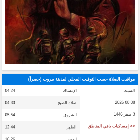
مواقيت الصلاة حسب التوقيت المحلي لمدينة بيروت (حصراً)
السبت
الإمساك
04:24
08 08 2026
صلاة الصبح
04:33
3 صفر 1446
الشروق
05:54
>> إمساكيات باقي المناطق
الظهر
12:44
العصر
16:26