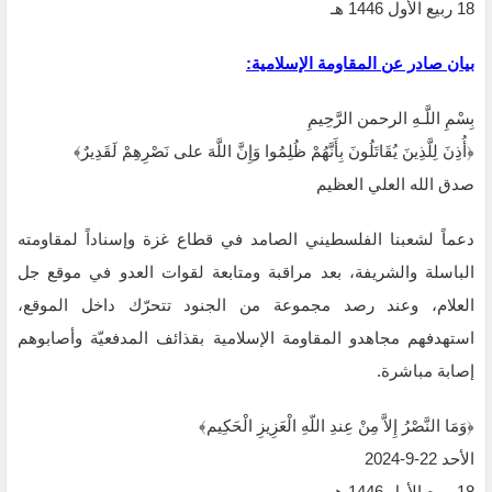
بيان صادر عن المقاومة الإسلامية:
بِسْمِ اللَّـهِ الرحمن الرَّحِيمِ
‏﴿أُذِنَ لِلَّذِينَ يُقَاتَلُونَ بِأَنَّهُمْ ظُلِمُوا وَإِنَّ اللَّهَ على نَصْرِهِمْ لَقَدِيرٌ﴾‏
صدق الله العلي العظيم
دعماً لشعبنا الفلسطيني الصامد في قطاع غزة وإسناداً لمقاومته
الباسلة ‌‏‌‏‌والشريفة، بعد مراقبة ‏ومتابعة لقوات العدو في موقع جل
العلام، وعند رصد مجموعة من الجنود تتحرّك داخل الموقع،
‏استهدفهم مجاهدو المقاومة الإسلامية بقذائف المدفعيّة وأصابوهم
إصابة مباشرة.‏
‏﴿وَمَا النَّصْرُ إِلاَّ مِنْ عِندِ اللّهِ الْعَزِيزِ الْحَكِيم﴾‏
الأحد 22-9-2024‏