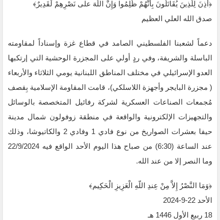
‏﴿أُذِنَ لِلَّذِينَ يُقَاتَلُونَ بِأَنَّهُمْ ظُلِمُوا وَإِنَّ اللَّهَ على نَصْرِهِمْ لَقَدِيرٌ﴾‏
صدق الله العلي العظيم
دعماً لشعبنا الفلسطيني الصامد في قطاع غزة وإسناداً لمقاومته
الباسلة ‌‏‌‏‌والشريفة، وفي ردٍ أولي على ‏المجزرة الوحشية التي إرتكبها
العدو الإسرائيلي في مختلف المناطق اللبنانية يومي الثلاثاء والأربعاء
‌‏( مجزرة البايجر وأجهزة اللاسلكي)، قامت المقاومة الإسلامية بِقصف
مُجمعات الصناعات العسكرية ‏لشركة رفائيل المتخصصة بالوسائل
والتجهيزات الإلكترونية والواقعة في منطقة زوفولون شمال ‏مدينة
حيفا بعشرات الصواريخ من نوع فادي 1 وفادي 2 والكاتيوشا، وذلك
عند الساعة (6:30) من ‏صباح هذا اليوم الأحد الواقع فيه 22/9/2024
وما النصر إلا من عند الله.‏
‏﴿وَمَا النَّصْرُ إِلاَّ مِنْ عِندِ اللّهِ الْعَزِيزِ الْحَكِيم﴾‏
الأحد 22-9-2024‏