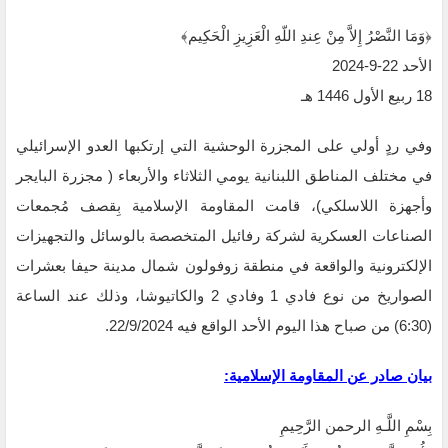
‏﴿وَمَا النَّصْرُ إِلاَّ مِنْ عِندِ اللّهِ الْعَزِيزِ الْحَكِيم﴾‏
الأحد 22-9-2024‏
وفي ردٍ أولي على ‏المجزرة الوحشية التي إرتكبها العدو الإسرائيلي
في مختلف المناطق اللبنانية يومي الثلاثاء والأربعاء ‌‏( مجزرة البايجر
وأجهزة اللاسلكي)، قامت المقاومة الإسلامية بِقصف مُجمعات
الصناعات العسكرية ‏لشركة رفائيل المتخصصة بالوسائل والتجهيزات
الإلكترونية والواقعة في منطقة زوفولون شمال ‏مدينة حيفا بعشرات
الصواريخ من نوع فادي 1 وفادي 2 والكاتيوشا، وذلك عند الساعة
(6:30) من ‏صباح هذا اليوم الأحد الواقع فيه 22/9/2024.
بيان صادر عن المقاومة الإسلامية:‏
بِسْمِ اللَّـهِ الرحمن الرَّحِيمِ