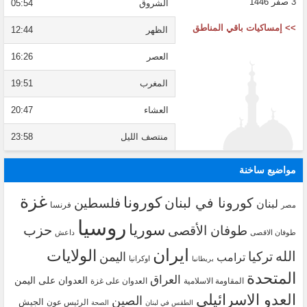
3 صفر 1446
الشروق
05:54
>> إمساكيات باقي المناطق
الظهر
12:44
العصر
16:26
المغرب
19:51
العشاء
20:47
منتصف الليل
23:58
مواضيع ساخنة
غزة
كورونا
كورونا في لبنان
فلسطين
لبنان
فرنسا
مصر
روسيا
سوريا
حزب
طوفان الأقصى
طوفان الاقصى
داعش
ايران
الولايات
الله
تركيا
اليمن
ترامب
اوكرانيا
بريطانيا
المتحدة
العراق
العدوان على اليمن
المقاومة الاسلامية
العدوان على غزة
العدو الاسرائيلي
الصين
الجيش
الرئيس عون
الطقس في لبنان
الصحة