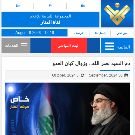
En
Fr
Es
المجموعة اللبنانية للإعلام
قناة المنار
August 8 2026 - 12:16
من نحن
إتصل بنا
الأرشيف
البث المباشر
الخدمات
القائمة
دم السيد نصر الله.. وزوال كيان العدو
5 October، 2024
30 September، 2024