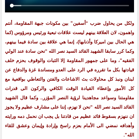
ولكل من يحاول ضرب “أسفين” بين مكونات جبهة المقاومة، أنتم
واهمون، لان العلاقة بينهم ليست علاقات تبعية ورئيس ومرؤوس (كما
هي الحال بين اميركا وأذنابها)، إنما هي علاقة بين سادة فيما بينهم،
وكما كرر سابقا الشهيد القائد السيد نصر الله “نحن سادة عند الولي
الفقيه”، وما على جمهور المقاومة إلا الثبات والوقوف بحزم خلف
قيادتها بكل ما تقرره في الرد على العدو ومساندة غزة والدفاع عن
لبنان ونبذ كل محاولات بث الاشاعات والفتن والتعاطي بواقعية مع
كل الأمور وإعطاء القيادة الوقت الكافي والركون الى قدرات
مقاومتنا وسواعد مجاهدينا لرؤية النصر المؤزر.. وكما قال الشهيد
القائد السيد نصر الله “نحن لا نهزم، إننا على مشارف عظيم ولا يجوز
ان ننهزم بسقوط قائد عظيم من قادتنا بل يجب ان نحمل دمه ورايته
وأهدافه نمضي الى الأمام بعزم راسخ وإرادة وإيمان وعشق للقاء
الله”.