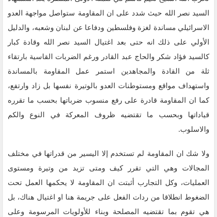
السيد نصر الله حيث شدد على ان المقاومة ستواصل مواجهة العدو
الاسرائيلي مساندة لغزة وفلسطين ودفاعا عن لبنان وشعبه، والدليل
الأولي على ذلك انه حتى بعد اغتيال السيد نصر الله وقادة كبار
كالسيد فؤاد شكر والحاج عبد القادر ورغم الضربات القاسية بارتقاء
ثلة من القادة والمجاهدين استمر عمل المقاومة بالمساندة
واستهداف مواقع ومستوطنات العدو بالوتيرة نفسها بل زاد وارتفع،
كما ان المقاومة قادرة على رفع منسوب ضرباتها بحسب ما تقرره
قياداتها وبحسب ما تقتضيه ظروف المعركة في النوع والكم
والاسلوب.
ولا شك ان المقاومة لم تستخدم إلا اليسير من قدراتها في مختلف
المجالات وهي التي تقرر كيف ومتى تزيد من وتيرة ومستوى
العمليات، وكل التجارب أثبتت ان المقاومة لا يحكمها العمل تحت
الضغوط انطلاقا من ردات الفعل على جريمة هنا او اغتيال هناك، بل
هي تقوم بما تقتضيه المصلحة وبناء للأولويات المرسومة وعلى