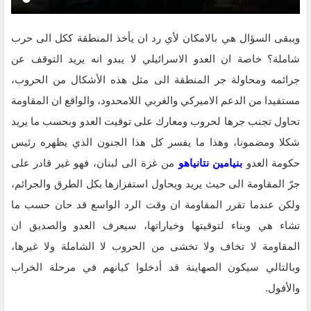
ويبقى السؤال هي بالامكان لأي رد ان يأخذ المنطقة ككل الى حرب
شاملة؟ خاصة ان العدو الاسرائيلي لا يبدو انه يريد التوقف عن
جرائمه ومحاولة جر المنطقة الى مثل هذه الأشكال من الحروب،
مستفيدا من الدعم الاميركي والغربي اللامحدود، والواقع ان المقاومة
تحاول تجنب جرها لحروب ومعارك على توقيت العدو وبحسب ما يريد
شكلا ومضمونا، وهذا ما يفسر كل هذا الجنون الذي يظهره رئيس
حكومة العدو
بنيامين نتانياهو
من غزة الى لبنان، فهو غير قادر على
جرّ المقاومة الى حيث يريد ويحاول استفزازها بكل الطرق والجرائم،
ولكن عندما تقرر المقاومة ان وقت الرد الواسع قد حان حسب ما
تشاء هي وبناء لتوقيتها وخياراتها، سيعرف العدو والصديق ان
المقاومة لا تخاف ولا تخشى من الحروب لا الشاملة ولا غيرها،
وبالتالي سيكون الصهاينة قد أدخلوا كيانهم في مرحلة الخراب
والأفول.