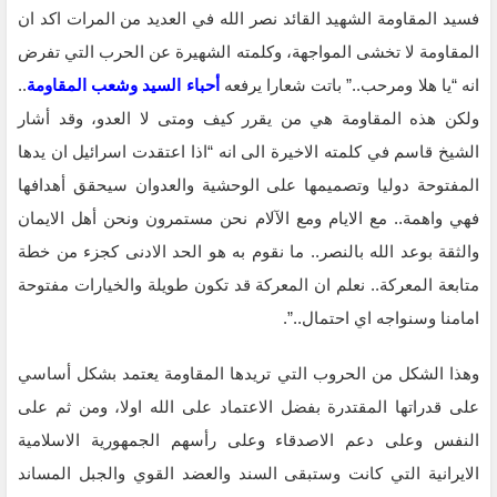
فسيد المقاومة الشهيد القائد نصر الله في العديد من المرات اكد ان
المقاومة لا تخشى المواجهة، وكلمته الشهيرة عن الحرب التي تفرض
انه “يا هلا ومرحب..” باتت شعارا يرفعه
أحباء السيد وشعب المقاومة
..
ولكن هذه المقاومة هي من يقرر كيف ومتى لا العدو، وقد أشار
الشيخ قاسم في كلمته الاخيرة الى انه “اذا اعتقدت اسرائيل ان يدها
المفتوحة دوليا وتصميمها على الوحشية والعدوان سيحقق أهدافها
فهي واهمة.. مع الايام ومع الآلام نحن مستمرون ونحن أهل الايمان
والثقة بوعد الله بالنصر.. ما نقوم به هو الحد الادنى كجزء من خطة
متابعة المعركة.. نعلم ان المعركة قد تكون طويلة والخيارات مفتوحة
امامنا وسنواجه اي احتمال..”.
وهذا الشكل من الحروب التي تريدها المقاومة يعتمد بشكل أساسي
على قدراتها المقتدرة بفضل الاعتماد على الله اولا، ومن ثم على
النفس وعلى دعم الاصدقاء وعلى رأسهم الجمهورية الاسلامية
الايرانية التي كانت وستبقى السند والعضد القوي والجبل المساند