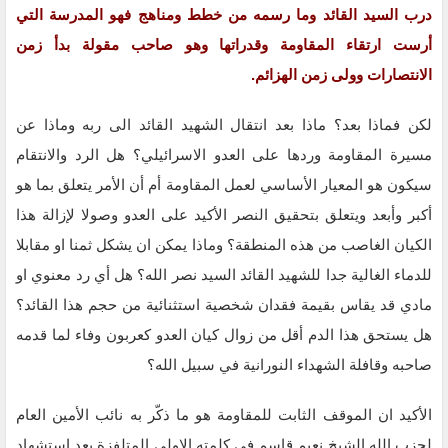
درب السيد القائد وما رسمه من خطط ومناهج فهو المدرسة التي
أرست ارتقاء المقاومة وقدراتها وهو صاحب مقولة بدأ زمن
الانتصارات وولى زمن الهزائم.
لكن فماذا بعد؟ ماذا بعد انتقال الشهيد القائد الى ربه وماذا عن
مسيرة المقاومة وردها على العدو الاسرائيلي؟ هل الرد والانتقام
سيكون هو المعيار الأساسي لعمل المقاومة أم أن الأمر يتعلق بما هو
أكبر وأبعد ويتعلق بتحقيق النصر الأكيد على العدو وصولا لإزالة هذا
الكيان الغاصب من هذه المنطقة؟ وماذا يمكن ان يشكل ثمنا او مقابلا
للدماء الغالية جدا للشهيد القائد السيد نصر الله؟ هل أي رد معنوي او
مادي قد يقاس بقيمة فقدان شخصية استثنائية من حجم هذا القائد؟
هل يستحق هذا الدم أقل من زوال كيان العدو كعربون وفاء لما قدمه
صاحبه وقافلة الشهداء النورانية في سبيل الله؟
الأكيد ان الموقف الثابت للمقاومة هو ما ذكّر به نائب الأمين العام
لحزب الله الشيخ نعيم قاسم في كلمته الاولى المتلفزة بعد استشهاد