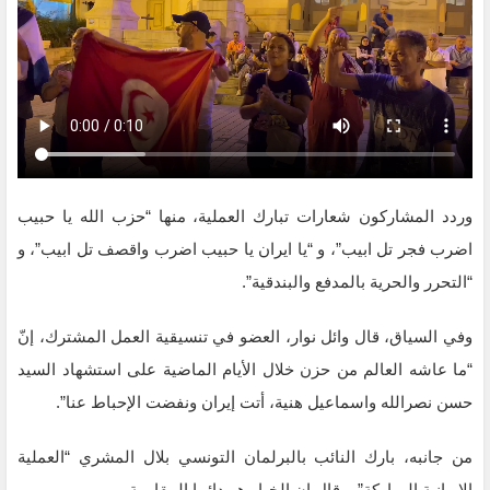
وردد المشاركون شعارات تبارك العملية، منها “حزب الله يا حبيب
اضرب فجر تل ابيب”، و “يا ايران يا حبيب اضرب واقصف تل ابيب”، و
“التحرر والحرية بالمدفع والبندقية”.
وفي السياق، قال وائل نوار، العضو في تنسيقية العمل المشترك، إنّ
“ما عاشه العالم من حزن خلال الأيام الماضية على استشهاد السيد
حسن نصرالله واسماعيل هنية، أتت إيران ونفضت الإحباط عنا”.
من جانبه، بارك النائب بالبرلمان التونسي بلال المشري “العملية
الإيرانية المباركة”، وقال إن الخيار هو دائما المقاومة.