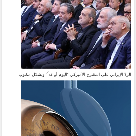
الردّ الإيراني على المقترح الأميركي “اليوم أو غداً” وبشكل مكتوب