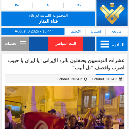
En
Fr
Es
المجموعة اللبنانية للإعلام
قناة المنار
August 8 2026 - 13:44
من نحن
إتصل بنا
الأرشيف
البث المباشر
الخدمات
القائمة
عشرات التونسيين يحتفلون بالرد الإيراني: يا ايران يا حبيب
اضرب واقصف “تل أبيب”
2 October، 2024
2 October، 2024