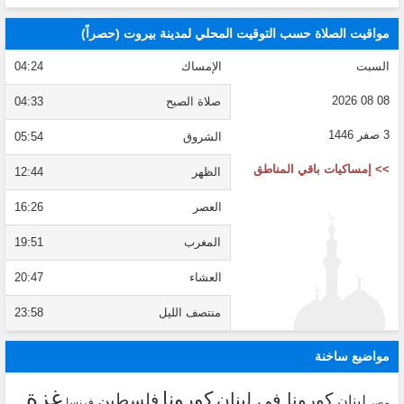
مواقيت الصلاة حسب التوقيت المحلي لمدينة بيروت (حصراً)
السبت
الإمساك
04:24
08 08 2026
صلاة الصبح
04:33
3 صفر 1446
الشروق
05:54
>> إمساكيات باقي المناطق
الظهر
12:44
العصر
16:26
المغرب
19:51
العشاء
20:47
منتصف الليل
23:58
مواضيع ساخنة
غزة
كورونا
كورونا في لبنان
فلسطين
لبنان
فرنسا
مصر