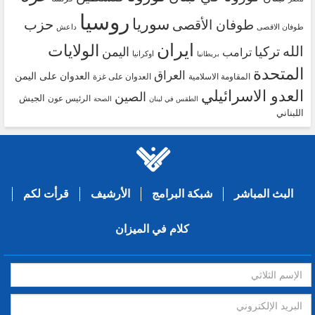
روسيا
سوريا
حزب
طوفان الأقصى
طوفان الاقصى
داعش
ايران
الولايات
الله
تركيا
اليمن
ترامب
اوكرانيا
بريطانيا
المتحدة
العراق
العدوان على اليمن
المقاومة الاسلامية
العدوان على غزة
العدو الاسرائيلي
الصين
الجيش
الرئيس عون
الطقس في لبنان
الصحة
اللبناني
البث المباشر
شبكة البرامج
الأرشيف
قرأت لكم
كلام في الميزان