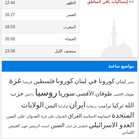
>> إمساكيات باقي المناطق
الظهر
12:44
العصر
16:27
المغرب
19:53
العشاء
20:50
منتصف الليل
23:58
مواضيع ساخنة
غزة
كورونا
كورونا في لبنان
فلسطين
لبنان
فرنسا
مصر
روسيا
سوريا
حزب
طوفان الأقصى
طوفان الاقصى
داعش
ايران
الولايات
الله
تركيا
اليمن
ترامب
اوكرانيا
بريطانيا
المتحدة
العراق
العدوان على اليمن
المقاومة الاسلامية
العدوان على غزة
العدو الاسرائيلي
الصين
الجيش
الرئيس عون
الطقس في لبنان
الصحة
اللبناني