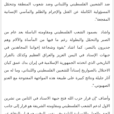
ضد الشعبين الفلسطيني واللبناني وضد شعوب المنطقة وتتحمّل
المسؤولية الكاملة عن القتل ‏والإجرام والظلم والمآسي الإنسانية
المفجعة”.
واشاد بصمود الشعب الفلسطيني ومقاومته الباسلة بعد عام من
الصبر والتحمّل والبطولة رغم ما فيها من المأساة ‏والآلام وهم
جديرون بالنصر، كما اشاد “بقوة وشجاعة إخواننا المجاهدين في
جبهات الإسناد في اليمن العزيز والعراق العظيم وكذلك بالقرار
التاريخي ‏الذي اتخذته الجمهورية الإسلامية في إيران بدك عمق كيان
الاحتلال بالصواريخ إسناداً للشعبين الفلسطيني واللبناني، ‏وما له من
آثار جليلة ونتائج كبيرة على طبيعة هذه المواجهة المفتوحة مع العدو
الصهيوني.”.
‏وأضاف “إن قرار حزب الله فتح جبهة الاسناد في الثامن من تشرين
الاول لدعم الشعب الفلسطيني ومقاومته الشريفة هو قرار إلى ‏جانب
الحق والعدل والإنسانية التامة وفي نفس الوقت هو قرار بالدفاع عن