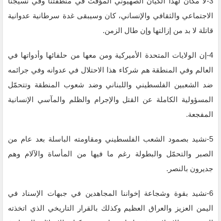
‏3-لا مكان لهذا الكيان الصهيوني المؤقت في منطقتنا وفي نسيجنا
الاجتماعي والثقافي والإنساني، كان وسيبقى غدة ‏سرطانية عدوانية
قاتلة لا بد من إزالتها وإن طال الزمن.‏
‏4-إن الولايات المتحدة الأميركية ومن معها من حلفائها وأدواتها في
العالم وفي المنطقة هم شركاء هذا الاحتلال في ‏عدوانه وفي جرائمه
ضد الشعبين الفلسطيني واللبناني وضد شعوب المنطقة وتتحمّل
المسؤولية الكاملة عن القتل ‏والإجرام والظلم والمآسي الإنسانية
المفجعة.‏
‏5-نشيد بصمود الشعب الفلسطيني ومقاومته الباسلة بعد عام من
الصبر والتحمّل والبطولة رغم ما فيها من المأساة ‏والآلام وهم
جديرون بالنصر. ‏
‏6-نشيد بقوة وشجاعة إخواننا المجاهدين في جبهات الإسناد في
اليمن العزيز والعراق العظيم وكذلك بالقرار التاريخي ‏الذي اتخذته