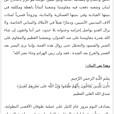
لبنان وشعبه دفعت فيه مقاومتنا وشعبنا أثماناً ‏باهظة ومكلفة في
بنيتها القيادية وفي بنيتها العسكرية والمادية، ونزوحاً قسرياً لمئات
آلاف المدنيين الأمنيين، ودمارًا ‏ثقيلاً في الأملاك والمباني الخاصة، ولا
يزال العدو يواصل إجرامه وعدوانه بلا حدود، غير أننا واثقون إن شاء
الله ‏بقدرة مقاومتنا على صد العدوان، وبشعبنا العظيم والمقاوم على
الصبر والصمود والتحمّل حتى زوال هذه الغمة، وإننا ‏نرى اليسر بعد
العسر والفرج بعد الشدة ، فقد ولى زمن الهزائم وجاء نصر الله”.
وهذا نص البيان:
بِسْمِ اللَّـهِ الرحمن الرَّحِيمِ
‏﴿أُذِنَ لِلَّذِينَ يُقَاتَلُونَ بِأَنَّهُمْ ظُلِمُوا وَإِنَّ اللَّهَ على نَصْرِهِمْ لَقَدِيرٌ﴾‏
صدق الله العلي العظيم
يصادف اليوم مرور عام كامل على عملية طوفان الأقصى البطولية،
والتي تجلّت فيها إرادة المقاومة الفلسطينية في ‏مواجهة العدوان