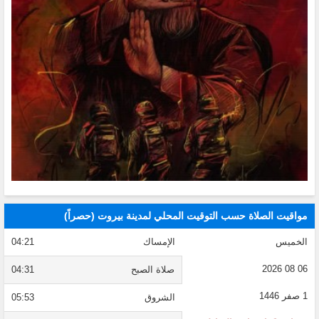
مواقيت الصلاة حسب التوقيت المحلي لمدينة بيروت (حصراً)
الخميس
الإمساك
04:21
06 08 2026
صلاة الصبح
04:31
1 صفر 1446
الشروق
05:53