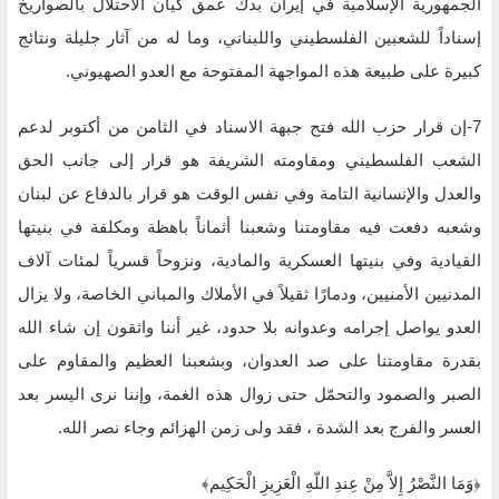
الجمهورية الإسلامية في إيران بدك عمق كيان الاحتلال بالصواريخ
إسناداً للشعبين الفلسطيني واللبناني، ‏وما له من آثار جليلة ونتائج
كبيرة على طبيعة هذه المواجهة المفتوحة مع العدو الصهيوني.‏
‏7-إن قرار حزب الله فتح جبهة الاسناد في الثامن من أكتوبر لدعم
الشعب الفلسطيني ومقاومته الشريفة هو قرار إلى ‏جانب الحق
والعدل والإنسانية التامة وفي نفس الوقت هو قرار بالدفاع عن لبنان
وشعبه دفعت فيه مقاومتنا وشعبنا أثماناً ‏باهظة ومكلفة في بنيتها
القيادية وفي بنيتها العسكرية والمادية، ونزوحاً قسرياً لمئات آلاف
المدنيين الأمنيين، ودمارًا ‏ثقيلاً في الأملاك والمباني الخاصة، ولا يزال
العدو يواصل إجرامه وعدوانه بلا حدود، غير أننا واثقون إن شاء الله
‏بقدرة مقاومتنا على صد العدوان، وبشعبنا العظيم والمقاوم على
الصبر والصمود والتحمّل حتى زوال هذه الغمة، وإننا ‏نرى اليسر بعد
العسر والفرج بعد الشدة ، فقد ولى زمن الهزائم وجاء نصر الله.‏
‏﴿وَمَا النَّصْرُ إِلاَّ مِنْ عِندِ اللّهِ الْعَزِيزِ الْحَكِيم﴾‏