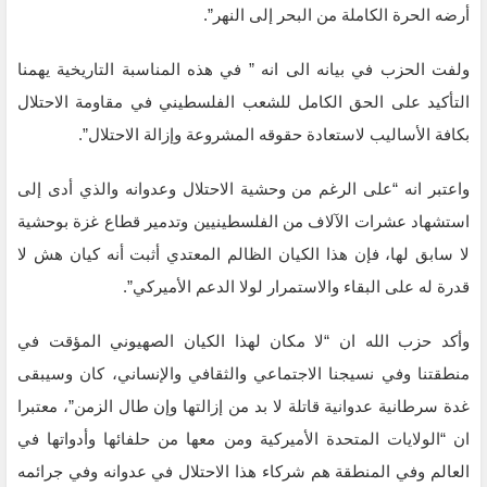
أرضه الحرة الكاملة من البحر إلى النهر”.
ولفت الحزب في بيانه الى انه ” في هذه المناسبة التاريخية يهمنا
التأكيد على الحق الكامل للشعب الفلسطيني في مقاومة الاحتلال
بكافة الأساليب لاستعادة حقوقه المشروعة وإزالة الاحتلال”.
واعتبر انه “على الرغم من وحشية الاحتلال وعدوانه والذي أدى إلى
استشهاد عشرات الآلاف من الفلسطينيين وتدمير قطاع ‏غزة بوحشية
لا سابق لها، فإن هذا الكيان الظالم المعتدي أثبت أنه كيان هش لا
قدرة له على البقاء والاستمرار لولا ‏الدعم الأميركي”.
‏وأكد حزب الله ان “لا مكان لهذا الكيان الصهيوني المؤقت في
منطقتنا وفي نسيجنا الاجتماعي والثقافي والإنساني، كان وسيبقى
غدة ‏سرطانية عدوانية قاتلة لا بد من إزالتها وإن طال الزمن”، معتبرا
ان “الولايات المتحدة الأميركية ومن معها من حلفائها وأدواتها في
العالم وفي المنطقة هم شركاء هذا الاحتلال في ‏عدوانه وفي جرائمه