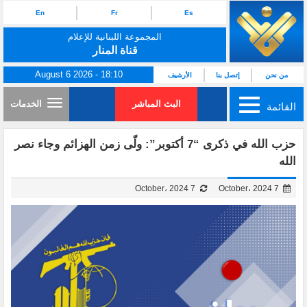
En
Fr
Es
المجموعة اللبنانية للإعلام
قناة المنار
August 6 2026 - 18:10
من نحن
إتصل بنا
الأرشيف
البث المباشر
الخدمات
القائمة
حزب الله في ذكرى “7 أكتوبر”: ولّى زمن الهزائم وجاء نصر
الله
7 October، 2024
7 October، 2024