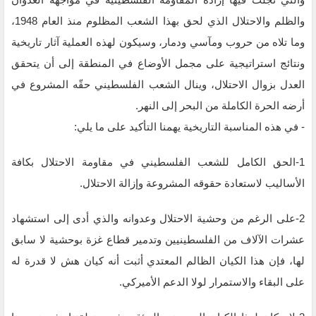
والظلم والاحتلال الذي لحق بهذا الشعب المظلوم منذ العام 1948،
وما تلاه من حروب ومآسي ودمار، ‏وسيكون لهذه العملية آثار تاريخية
ونتائج استراتيجية على مجمل الأوضاع في المنطقة إلى أن يتحقق
العدل بزوال ‏الاحتلال، وينال الشعب الفلسطيني حقّه المشروع في
أرضه الحرة الكاملة من البحر إلى النهر. ‏
‏- في هذه المناسبة التاريخية يهمنا التأكيد على ما يلي:‏
‏1-الحق الكامل للشعب الفلسطيني في مقاومة الاحتلال بكافة
الأساليب لاستعادة حقوقه المشروعة وإزالة الاحتلال.‏
‏2-على الرغم من وحشية الاحتلال وعدوانه والذي أدى إلى استشهاد
عشرات الآلاف من الفلسطينيين وتدمير قطاع ‏غزة بوحشية لا سابق
لها، فإن هذا الكيان الظالم المعتدي أثبت أنه كيان هش لا قدرة له
على البقاء والاستمرار لولا ‏الدعم الأميركي.‏