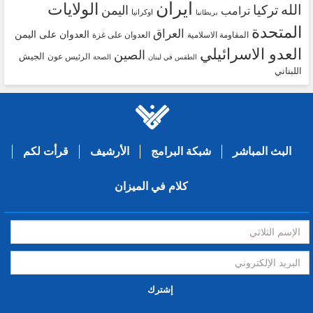
ايران
الولايات
الله
تركيا
اليمن
ترامب
اوكرانيا
بريطانيا
المتحدة
العراق
العدوان على اليمن
المقاومة الاسلامية
العدوان على غزة
العدو الاسرائيلي
الصين
الجيش
الرئيس عون
الطقس في لبنان
الصحة
اللبناني
البث المباشر
شبكة البرامج
الأرشيف
قرأت لكم
كلام في الميزان
إشترك