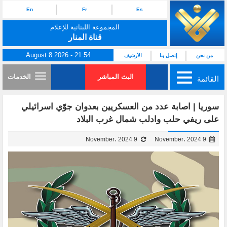
En
Fr
Es
المجموعة اللبنانية للإعلام
قناة المنار
August 8 2026 - 21:54
من نحن
إتصل بنا
الأرشيف
البث المباشر
الخدمات
القائمة
سوريا | اصابة عدد من العسكريين بعدوان جوّي اسرائيلي
على ريفي حلب وادلب شمال غرب البلاد
9 November، 2024
9 November، 2024