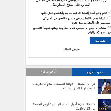
برأيك، ما هو السبب الرئيسي خلف الحملة في الداخل
اللبناني على سلاح المقاومة؟
عدم وجود استراتيجية دفاعية لبنانية واضحة ومتفق عليها
انخراط بعض اللبنانيين في مشروع التحريض الأميركي
لمستمر على المقاومة منذ عقود
استكمال العدوان النفسي على المقاومة وبيئتها تمهيداً للتطبيع
ع العدو الإسرائيلي
عرض النتائج
جديد الموقع
الأكثر قراءة
الإمام الخامنئي: قواتنا المسلحة ستوجّه ضربات
قاسية لهذا العدوّ الخبيث
مقدمة نشرة أخبار المنار الرئيسية ليوم الجمعة
في 13-6-2025