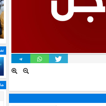
تشا
شار
ا