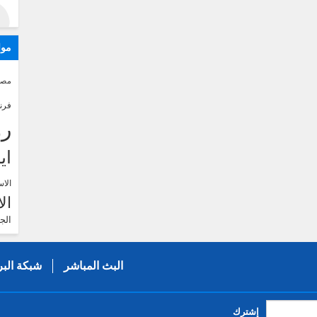
موا
مصر
فرن
رو
اي
الاس
ال
الج
البث المباشر
شبكة البر
إشترك