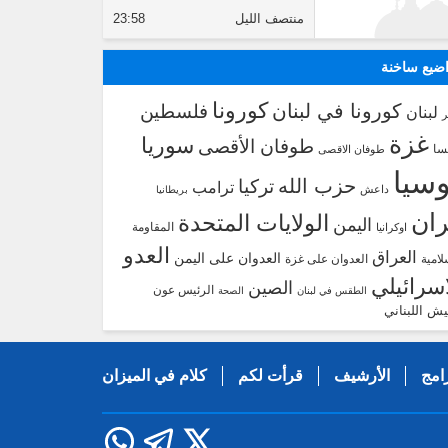
منتصف الليل
23:58
ضيع ساخنة
كورونا
كورونا في لبنان
فلسطين
لبنان
غزة
سوريا
طوفان الأقصى
سا
طوفان الاقصى
سيا
حزب الله
تركيا
ترامب
داعش
بريطانيا
ران
الولايات المتحدة
اليمن
المقاومة
اوكرانيا
العدو
العراق
العدوان على اليمن
لامية
العدوان على غزة
اسرائيلي
الصين
الرئيس عون
الطقس في لبنان
الصحة
يش اللبناني
امج
الأرشيف
قرأت لكم
كلام في الميزان