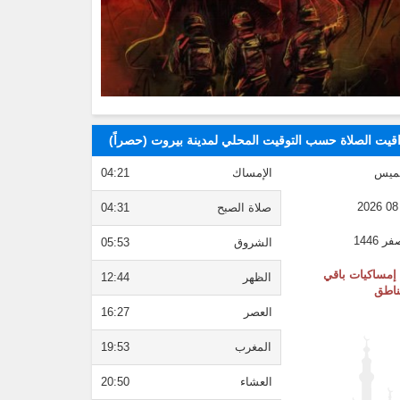
قيت الصلاة حسب التوقيت المحلي لمدينة بيروت (حصراً)
ميس
الإمساك
04:21
صلاة الصبح
04:31
الشروق
05:53
إمساكيات باقي
الظهر
12:44
ناطق
العصر
16:27
المغرب
19:53
العشاء
20:50