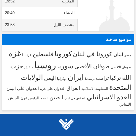
المغرب
19:52
العشاء
20:49
منتصف الليل
23:58
مواضيع ساخنة
غزة
كورونا
كورونا في لبنان
فلسطين
لبنان
فرنسا
مصر
روسيا
سوريا
حزب
طوفان الأقصى
طوفان الاقصى
داعش
ايران
الولايات
الله
تركيا
اليمن
ترامب
اوكرانيا
بريطانيا
المتحدة
العراق
العدوان على اليمن
المقاومة الاسلامية
العدوان على غزة
العدو الاسرائيلي
الصين
الجيش
الرئيس عون
الطقس في لبنان
الصحة
اللبناني