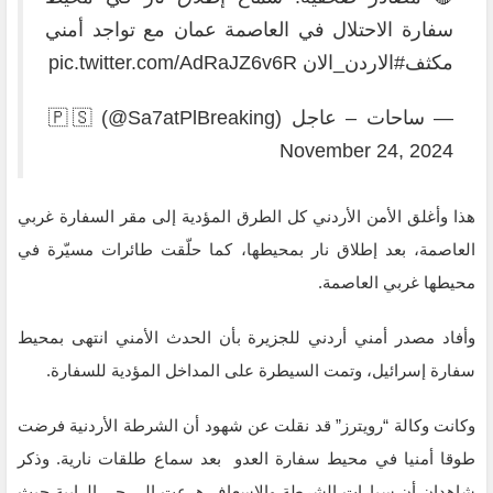
سفارة الاحتلال في العاصمة عمان مع تواجد أمني
مكثف
#الاردن_الان
pic.twitter.com/AdRaJZ6v6R
— ساحات – عاجل 🇵🇸 (@Sa7atPlBreaking)
November 24, 2024
هذا وأغلق الأمن الأردني كل الطرق المؤدية إلى مقر السفارة غربي
العاصمة، بعد إطلاق نار بمحيطها، كما حلّقت طائرات مسيّرة في
محيطها غربي العاصمة.
وأفاد مصدر أمني أردني للجزيرة بأن الحدث الأمني انتهى بمحيط
سفارة إسرائيل، وتمت السيطرة على المداخل المؤدية للسفارة.
وكانت وكالة “رويترز” قد نقلت عن شهود أن الشرطة الأردنية فرضت
طوقا أمنيا في محيط سفارة العدو بعد سماع طلقات نارية. وذكر
شاهدان أن سيارات الشرطة والإسعاف هرعت إلى حي الرابية حيث