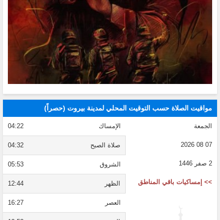
مواقيت الصلاة حسب التوقيت المحلي لمدينة بيروت (حصراً)
الجمعة
الإمساك
04:22
07 08 2026
صلاة الصبح
04:32
2 صفر 1446
الشروق
05:53
>> إمساكيات باقي المناطق
الظهر
12:44
العصر
16:27