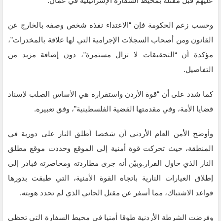
عليهم قبل مقتله بمحيط السفارة الإسرائيلية في عمّان.
وحسب زعم الحكومة فإن “الاعتداء نفذه شخص وصفه بالخارج عن
القانون ومن أصحاب السجلات الإجرامية التي لها علاقة بالمخدرات”،
مؤكدة أن “التحقيقات لا تزال مستمرة”، دون إضافة مزيد من
التفاصيل.
كما شدد على أن “قوة الأردن واستقراره هي الأساس الصلب لإسناد
قضايا الأمة، وفي مقدمتها القضية الفلسطينية”، وفق تعبيره.
وأوضح الأمن العام الأردني أن شخصا أطلق النار على دورية في
المنطقة، حيث تحركت قوة أمنية إلى الموقع وحددت موقع مطلق
النار الذي حاول الفرار.وبيّن أنه جرى مطاردته ومحاصرته فبادر إلى
إطلاق العيارات النارية باتجاه القوة الأمنية، التي طبقت بدورها
قواعد الاشتباك، مما أسفر عن مقتل الجاني الذي لم تحدد هويته.
وفرضت الشرطة الأردنية طوقا أمنيا في محيط السفارة التي تحظى