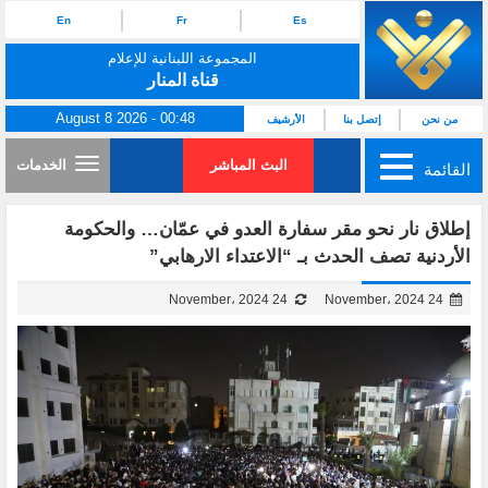
En
Fr
Es
المجموعة اللبنانية للإعلام
قناة المنار
August 8 2026 - 00:48
من نحن
إتصل بنا
الأرشيف
البث المباشر
الخدمات
القائمة
إطلاق نار نحو مقر سفارة العدو في عمّان… والحكومة
الأردنية تصف الحدث بـ “الاعتداء الارهابي”
24 November، 2024
24 November، 2024