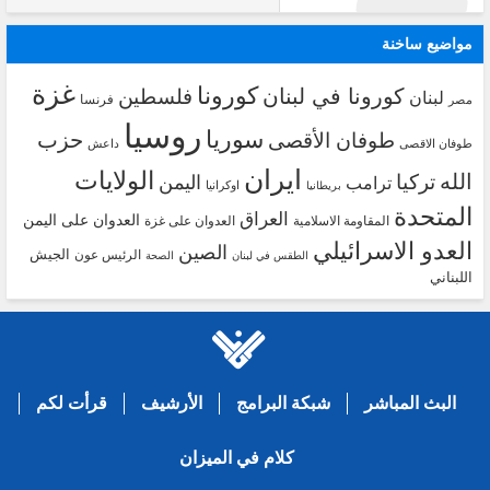
مواضيع ساخنة
غزة
كورونا
كورونا في لبنان
فلسطين
لبنان
فرنسا
مصر
روسيا
سوريا
حزب
طوفان الأقصى
طوفان الاقصى
داعش
ايران
الولايات
الله
تركيا
اليمن
ترامب
اوكرانيا
بريطانيا
المتحدة
العراق
العدوان على اليمن
المقاومة الاسلامية
العدوان على غزة
العدو الاسرائيلي
الصين
الجيش
الرئيس عون
الطقس في لبنان
الصحة
اللبناني
البث المباشر
شبكة البرامج
الأرشيف
قرأت لكم
كلام في الميزان