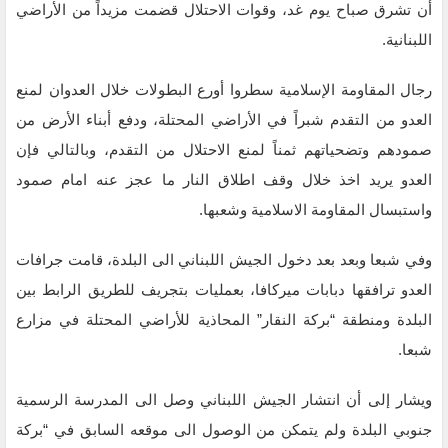
أن تشرق صباح يوم غد، وقوات الاحتلال قضمت مزيداً من الأراضي
اللبنانية.
رجال المقاومة الإسلامية سطروا أورع البطولات خلال العدوان لمنع
العدو من التقدم شبراً في الأراضي المحتلة، ودفع أبناء الأرض من
صمودهم وتضحياتهم ثمناً لمنع الاحتلال من التقدم، وبالتالي فإن
العدو يريد اخذ خلال وقف اطلاق النار ما عجز عنه امام صمود
واستبسال المقاومة الاسلامية وشعبها.
وفي شبعا وبعد بعد دخول الجيش اللبناني الى البلدة، قامت جرافات
العدو ترافقها دبابات ميركافا، بعمليات بتجريف للطريق الرابط بين
البلدة ومنطقة “بركة النقار” المحاذية للأراضي المحتلة في مزارع
شبعا.
ويشار إلى أن انتشار الجيش اللبناني وصل الى المدرسة الرسمية
جنوبي البلدة ولم يتمكن من الوصول الى موقعه السابق في “بركة