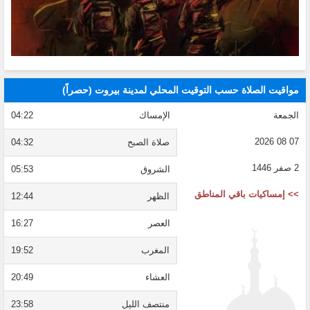
مواقيت الصلاة حسب التوقيت المحلي لمدينة بيروت (حصراً)
الجمعة
الإمساك
04:22
07 08 2026
صلاة الصبح
04:32
2 صفر 1446
الشروق
05:53
>> إمساكيات باقي المناطق
الظهر
12:44
العصر
16:27
المغرب
19:52
العشاء
20:49
منتصف الليل
23:58