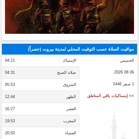
مواقيت الصلاة حسب التوقيت المحلي لمدينة بيروت (حصراً)
الخميس
الإمساك
04:21
06 08 2026
صلاة الصبح
04:31
1 صفر 1446
الشروق
05:53
>> إمساكيات باقي المناطق
الظهر
12:44
العصر
16:27
المغرب
19:53
العشاء
20:50