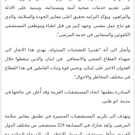
على تقديم خدمات صحية آمنة ومستدامة، ومبنية على الادلة
والبراهين، ويؤكد التزامه تحقيق اعلى معايير الجودة والسلامة، والذي
هو نتاج عمل مضني وجهد كبير من قبل اطباء وموظفي المستشفى
الكفوئين والمتفانين في خدمة المرضى”.
وأشار الى أنه “تقديرا للتضحيات المبذولة، نهدي هذا الانجاز الى
شهداء القطاع الصحي والاسعافي في لبنان والذين سقطوا خلال
العدوان الاخير على لبنان، ونحيي قوة وثبات العاملين في هذا القطاع
في مختلف المخاطر والاحوال”.
المبادرة ينظمها اتحاد المستشفيات العربية وقد أُعلن عن نتائجها في
مدينة ابو ظبي.
وتهدف الى تكريم المستشفيات المتميزة في تطبيق معايير سلامة
المرضى، ولقد شارك في المسابقة 214 مستشفى من مختلف الدول
العربية، وتأهل مستشفى الرسول الاعظم الى المرحلة النهائية مع