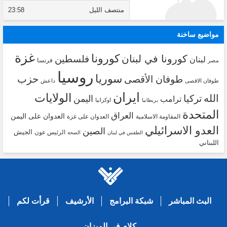
منتصف الليل
23:58
مواضيع ساخنة
غزة
كورونا
كورونا في لبنان
فلسطين
لبنان
فرنسا
مصر
روسيا
سوريا
حزب
طوفان الأقصى
طوفان الاقصى
داعش
ايران
الولايات
الله
تركيا
اليمن
ترامب
اوكرانيا
بريطانيا
المتحدة
العراق
العدوان على اليمن
المقاومة الاسلامية
العدوان على غزة
العدو الاسرائيلي
الصين
الجيش
الرئيس عون
الطقس في لبنان
الصحة
اللبناني
البث المباشر
شبكة البرامج
الأرشيف
قرأت لكم
كلام في الميزان