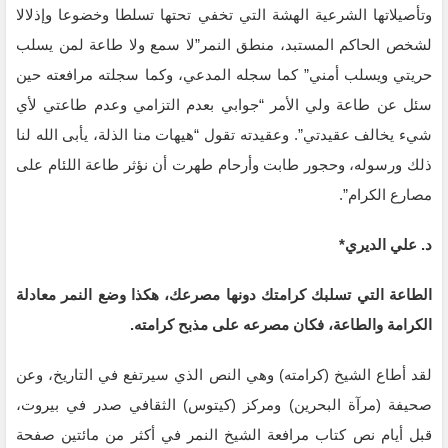
وتأصيلاتها الشرعية الهشة التي تخفي تحتها تسلطا وخضوعا وإذلالا
لشخص الحاكم المستبد، منطق النمر”لا سمع ولا طاعة لمن يسلب
حريتي ويسلب أمني” كما سجله المدعي، وكما سجلته مرافعته حين
سئل عن طاعة ولي الأمر “جوابي بعدم التزامي وعدم طاعتي لأي
شيء يخالف عقيدتي”. وعقيدته تقول “هيهات منا الذلة، يأبى الله لنا
ذلك ورسوله، وحجور طابت وأرحام طهرت أن نؤثر طاعة اللئام على
مصارع الكرام”.
د. علي الديري*
الطاعة التي تسلبك كرامتك دونها مصرعك، هكذا وضع النمر معادلة
الكرامة والطاعة، فكان مصرعه على مذبح كرامته.
لقد أطاع الشيخ (كرامته) وهي النص الذي سيرتفع في التاريخ، وعن
صحيفة (مرآة البحرين) ومركز (كيتوس) الثقافي صدر في بيروت،
قبل أيام نص كتاب مرافعة الشيخ النمر في أكثر من مائتين صفحة