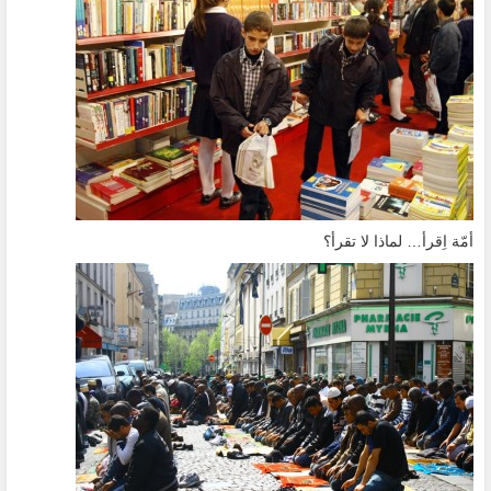
أمّة اِقرأ… لماذا لا تقرأ؟