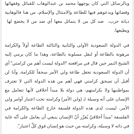
وبالرسائل التي كان يوجهها محمد بن عبدالوهاب للقبائل وفقهائها
وقضاتها ويدعوهم فيها للطاعة والامتثال والإسلام، من هنا فالوهابية
ديانة حرب، ضد كل من لا يتماثل معها أي ضد من لا يخضع لها
ويطيعها.
في الدولة السعودية الأولى والثانية والثالثة الطاعة أولاً والكرامة
مرهونة بالطاعة أو لنقل مسلوبة بالطاعة، وهذا ما كان يرمي إليه
الشيخ النمر حين قال في مرافعته “الدولة ليست أهم من كرامتي” أي
أن الدولة السعودية تجعل طاعة ولي الأمر سحقاً للكرامة، وأنا لن
أقبل أن تسحق كرامتي فهي أهم من هذه الدولة التي لا تعترف
بمواطنيها ولا بكرامتهم، هي دولة بلا مبدأ أخلاقي لأنها تتعامل مع
الإنسان على أنه وسيلة لـ (ولي الأمر) وكرامته تحت اعتبار أوامر ولي
الأمر، ليست لدى هذه الدولة فلسفة خارج الطاعة والكرامة في
الفلسفة “مبدأ أخلاقيّ يُقرِّر أنّ الإنسان ينبغي أن يعامل على أنّه غاية
في ذاته لا وسيلة، وكرامته من حيث هو إنسان فوق كلِّ اعتبار”.