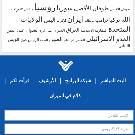
روسيا
سوريا
حزب
طوفان الأقصى
طوفان الاقصى
داعش
ايران
الولايات
الله
تركيا
اليمن
ترامب
اوكرانيا
بريطانيا
المتحدة
العراق
العدوان على اليمن
المقاومة الاسلامية
العدوان على غزة
العدو الاسرائيلي
الصين
الجيش
الرئيس عون
الطقس في لبنان
الصحة
اللبناني
البث المباشر
شبكة البرامج
الأرشيف
قرأت لكم
كلام في الميزان