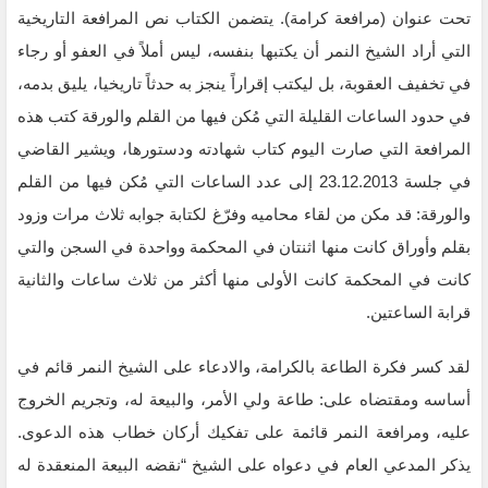
تحت عنوان (مرافعة كرامة). يتضمن الكتاب نص المرافعة التاريخية
التي أراد الشيخ النمر أن يكتبها بنفسه، ليس أملاً في العفو أو رجاء
في تخفيف العقوبة، بل ليكتب إقراراً ينجز به حدثاً تاريخيا، يليق بدمه،
في حدود الساعات القليلة التي مُكن فيها من القلم والورقة كتب هذه
المرافعة التي صارت اليوم كتاب شهادته ودستورها، ويشير القاضي
في جلسة 23.12.2013 إلى عدد الساعات التي مُكن فيها من القلم
والورقة: قد مكن من لقاء محاميه وفرّغ لكتابة جوابه ثلاث مرات وزود
بقلم وأوراق كانت منها اثنتان في المحكمة وواحدة في السجن والتي
كانت في المحكمة كانت الأولى منها أكثر من ثلاث ساعات والثانية
قرابة الساعتين.
لقد كسر فكرة الطاعة بالكرامة، والادعاء على الشيخ النمر قائم في
أساسه ومقتضاه على: طاعة ولي الأمر، والبيعة له، وتجريم الخروج
عليه، ومرافعة النمر قائمة على تفكيك أركان خطاب هذه الدعوى.
يذكر المدعي العام في دعواه على الشيخ “نقضه البيعة المنعقدة له