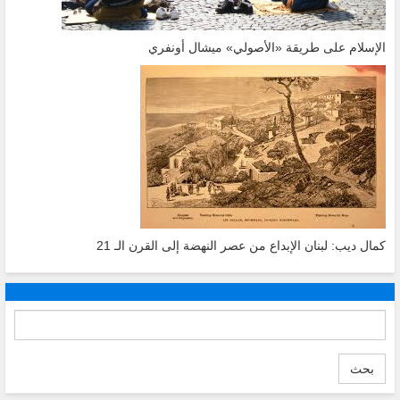
الإسلام على طريقة «الأصولي» ميشال أونفري
كمال ديب: لبنان الإبداع من عصر النهضة إلى القرن الـ 21
بحث