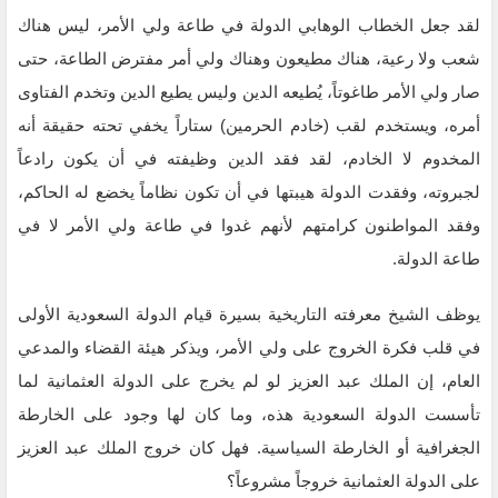
لقد جعل الخطاب الوهابي الدولة في طاعة ولي الأمر، ليس هناك
شعب ولا رعية، هناك مطيعون وهناك ولي أمر مفترض الطاعة، حتى
صار ولي الأمر طاغوتاً، يُطيعه الدين وليس يطيع الدين وتخدم الفتاوى
أمره، ويستخدم لقب (خادم الحرمين) ستاراً يخفي تحته حقيقة أنه
المخدوم لا الخادم، لقد فقد الدين وظيفته في أن يكون رادعاً
لجبروته، وفقدت الدولة هيبتها في أن تكون نظاماً يخضع له الحاكم،
وفقد المواطنون كرامتهم لأنهم غدوا في طاعة ولي الأمر لا في
طاعة الدولة.
يوظف الشيخ معرفته التاريخية بسيرة قيام الدولة السعودية الأولى
في قلب فكرة الخروج على ولي الأمر، ويذكر هيئة القضاء والمدعي
العام، إن الملك عبد العزيز لو لم يخرج على الدولة العثمانية لما
تأسست الدولة السعودية هذه، وما كان لها وجود على الخارطة
الجغرافية أو الخارطة السياسية. فهل كان خروج الملك عبد العزيز
على الدولة العثمانية خروجاً مشروعاً؟