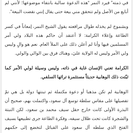
في ذمته” فيرد النمر “هذه الدعوة سالبة بانتفاء موضوعها؛ لأنني لم
أبايع من الأصل ولم تتحقق مني بيعة حتى يقال إنني نقضت البيعة”.
وبشموخ لم يخذله طوال مرافعته يقول الشيخ النمر، إمعاناً في كسر
الطاعة وإعلاء الكرامة: لا أعتقد أن حاكم هذه البلاد ولي أمر
المسلمين فيها وأنا لم أعلن ذلك على الملأ العام. نعم هو والٍ وليس
ولي الأمر وليس له الولاية عليَ، وهناك فرق بين الوالي والولي.
الكرامة تعني الإنسان غاية في ذاته، وليس وسيلة لولي الأمر كما
ثبّتت ذلك الوهابية حديثاً مستثمرة تراثها السلفي.
الوهابية لم تكن مذهبا أو دعوة مكتملة ثم تبنتها دولة بل هي تمّ
تفصيلها على مقاس سلطة توسع آل سعود، واكتملت بهم، صحيح أن
البذرة الأولى كانت خارج حقل سيف محمد بن سعود، لكن النبتة
والشجرة كانت تحت ظلال سيفه، وفكرة الطاعة جرى تطبيعها بسيف
الفتح الذي سلطه آل سعود على القبائل لتخضع إلى حكمهم