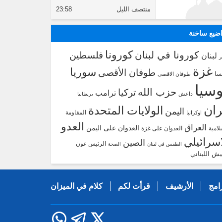
منتصف الليل
23:58
ضيع ساخنة
كورونا
كورونا في لبنان
فلسطين
لبنان
غزة
سوريا
طوفان الأقصى
سا
طوفان الاقصى
سيا
حزب الله
تركيا
ترامب
داعش
بريطانيا
ران
الولايات المتحدة
اليمن
المقاومة
اوكرانيا
العدو
العراق
العدوان على اليمن
لامية
العدوان على غزة
اسرائيلي
الصين
الرئيس عون
الطقس في لبنان
الصحة
يش اللبناني
امج
الأرشيف
قرأت لكم
كلام في الميزان