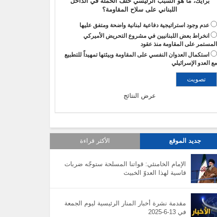
برأيك، ما هو السبب الرئيسي خلف الحملة في الداخل
اللبناني على سلاح المقاومة؟
عدم وجود استراتيجية دفاعية لبنانية واضحة ومتفق عليها
انخراط بعض اللبنانيين في مشروع التحريض الأميركي
لمستمر على المقاومة منذ عقود
استكمال العدوان النفسي على المقاومة وبيئتها تمهيداً للتطبيع
ع العدو الإسرائيلي
عرض النتائج
جديد الموقع
الأكثر قراءة
الإمام الخامنئي: قواتنا المسلحة ستوجّه ضربات
قاسية لهذا العدوّ الخبيث
مقدمة نشرة أخبار المنار الرئيسية ليوم الجمعة
في 13-6-2025