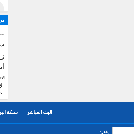
موا
مصر
فرن
رو
اي
الاس
ال
الج
البث المباشر
شبكة البر
إشترك