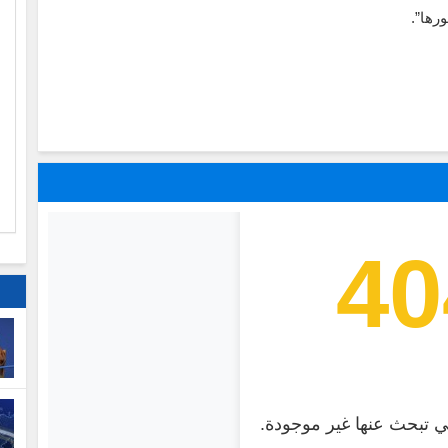
رها”.
ا
م