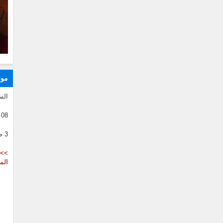
موا
الس
08 08 2026
3 صفر 1446
>> 
الم