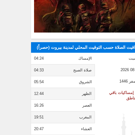
قيت الصلاة حسب التوقيت المحلي لمدينة بيروت (حصراً)
بت
الإمساك
04:24
صلاة الصبح
04:33
الشروق
05:54
إمساكيات باقي
الظهر
12:44
ناطق
العصر
16:26
المغرب
19:51
العشاء
20:47