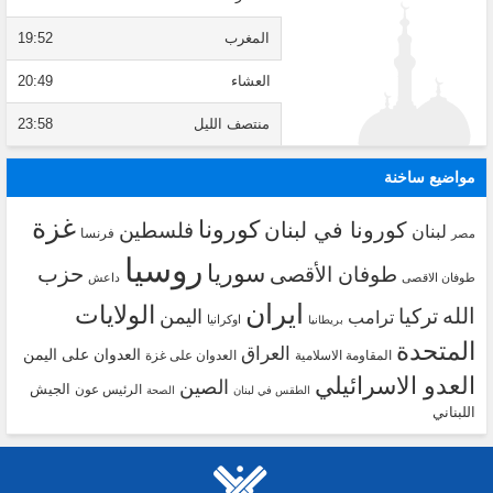
المغرب
19:52
العشاء
20:49
منتصف الليل
23:58
مواضيع ساخنة
غزة
كورونا
كورونا في لبنان
فلسطين
لبنان
فرنسا
مصر
روسيا
سوريا
حزب
طوفان الأقصى
طوفان الاقصى
داعش
ايران
الولايات
الله
تركيا
اليمن
ترامب
اوكرانيا
بريطانيا
المتحدة
العراق
العدوان على اليمن
المقاومة الاسلامية
العدوان على غزة
العدو الاسرائيلي
الصين
الجيش
الرئيس عون
الطقس في لبنان
الصحة
اللبناني