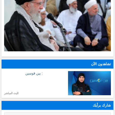
تشاهدون الآن
: بين قوسين
البث المباشر
شارك برأيك