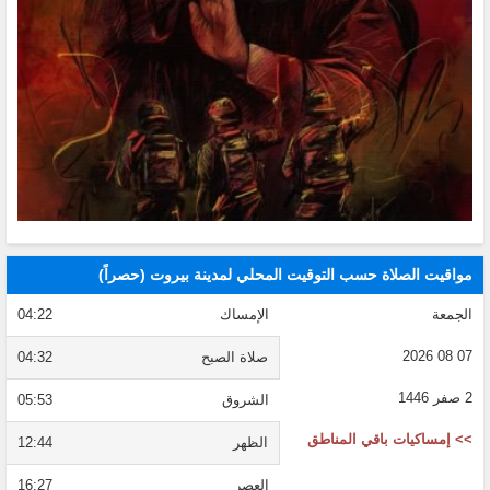
مواقيت الصلاة حسب التوقيت المحلي لمدينة بيروت (حصراً)
الجمعة
الإمساك
04:22
07 08 2026
صلاة الصبح
04:32
2 صفر 1446
الشروق
05:53
>> إمساكيات باقي المناطق
الظهر
12:44
العصر
16:27