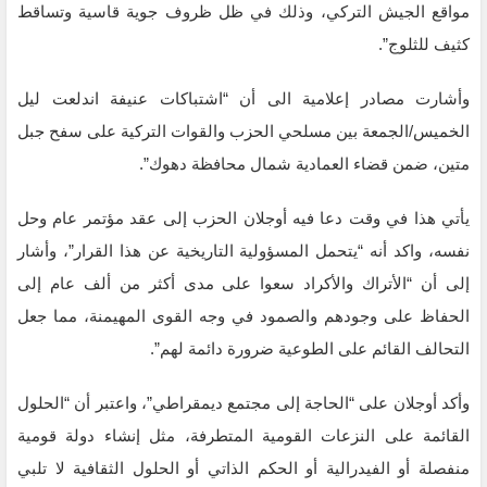
مواقع الجيش التركي، وذلك في ظل ظروف جوية قاسية وتساقط
كثيف للثلوج”.
وأشارت مصادر إعلامية الى أن “اشتباكات عنيفة اندلعت ليل
الخميس/الجمعة بين مسلحي الحزب والقوات التركية على سفح جبل
متين، ضمن قضاء العمادية شمال محافظة دهوك”.
يأتي هذا في وقت دعا فيه أوجلان الحزب إلى عقد مؤتمر عام وحل
نفسه، واكد أنه “يتحمل المسؤولية التاريخية عن هذا القرار”، وأشار
إلى أن “الأتراك والأكراد سعوا على مدى أكثر من ألف عام إلى
الحفاظ على وجودهم والصمود في وجه القوى المهيمنة، مما جعل
التحالف القائم على الطوعية ضرورة دائمة لهم”.
وأكد أوجلان على “الحاجة إلى مجتمع ديمقراطي”، واعتبر أن “الحلول
القائمة على النزعات القومية المتطرفة، مثل إنشاء دولة قومية
منفصلة أو الفيدرالية أو الحكم الذاتي أو الحلول الثقافية لا تلبي