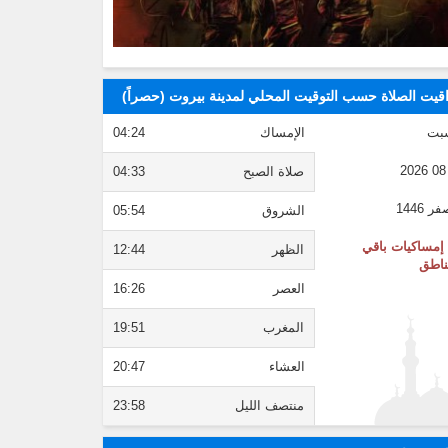
قيت الصلاة حسب التوقيت المحلي لمدينة بيروت (حصراً)
بت
الإمساك
04:24
صلاة الصبح
04:33
الشروق
05:54
إمساكيات باقي
الظهر
12:44
ناطق
العصر
16:26
المغرب
19:51
العشاء
20:47
منتصف الليل
23:58