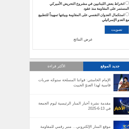
انخراط بعض اللبنانيين في مشروع التحريض الأميركي
لمستمر على المقاومة منذ عقود
استكمال العدوان النفسي على المقاومة وبيئتها تمهيداً للتطبيع
ع العدو الإسرائيلي
عرض النتائج
جديد الموقع
الأكثر قراءة
الإمام الخامنئي: قواتنا المسلحة ستوجّه ضربات
قاسية لهذا العدوّ الخبيث
مقدمة نشرة أخبار المنار الرئيسية ليوم الجمعة
في 13-6-2025
موقع المنار الإلكتروني… منبر رقمي للمقاومة