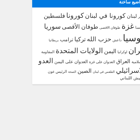
ضيع ساخنة
كورونا
كورونا في لبنان
فلسطين
لبنان
غزة
سوريا
طوفان الأقصى
سا
طوفان الاقصى
سيا
حزب الله
تركيا
ترامب
داعش
بريطانيا
ران
الولايات المتحدة
اليمن
المقاومة
اوكرانيا
العدو
العراق
العدوان على اليمن
لامية
العدوان على غزة
اسرائيلي
الصين
الرئيس عون
الطقس في لبنان
الصحة
يش اللبناني