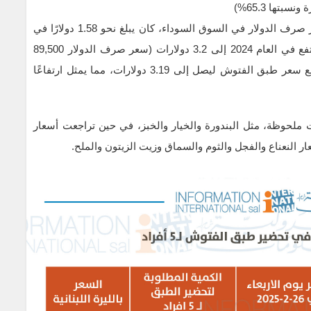
وبالنسبة لعام 2024، وباحتساب سعر الكلفة وفقًا لسعر صرف الدولار في السوق السوداء، كان يبلغ نحو 1.58 دولارًا في
22-3-2023 (حين بلغ سعر الدولار 110 آلاف ليرة)، وارتفع في العام 2024 إلى 3.2 دولارات (سعر صرف الدولار 89,500
ليرة)، أي بزيادة نسبتها 102%. أما هذا العام، فقد ارتفع سعر طبق الفتوش ليصل إلى 3.19 دولارات، مما يمثل ارتفاعًا
 ملحوظة، مثل البندورة والخيار والخبز، في حين تراجعت أسعار
النعناع والفجل والثوم والسماق وزيت الزيتون والملح.