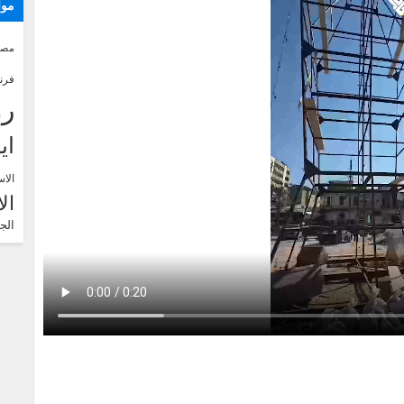
موا
مصر
فرن
رو
اي
الاس
ال
الج