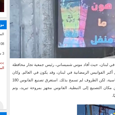
موا
الس
08 08 2026
3 صفر 1446
>> 
ي في لبنان، حيث أفاد موس شميساني، رئيس جمعية تجار محافظة
الم
ن أكبر الفوانيس الرمضانية في لبنان، وقد يكون في العالم. وكان
لديهم رغبة في ترشيحه لموسوعة غينيس للأرقام القياسية، لكن الظروف لم تسمح بذلك. استغرق تصنيع الفانوس 180
اج إلى 6 شاحنات لنقله من مكان التصنيع إلى النبطية. الفانوس مجهز بمروحة تبريد، وتم
.