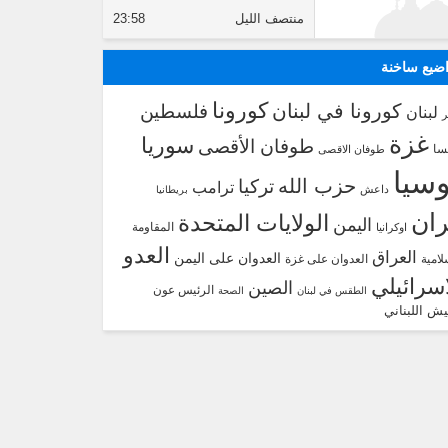
منتصف الليل
23:58
ضيع ساخنة
كورونا
كورونا في لبنان
فلسطين
لبنان
غزة
سوريا
طوفان الأقصى
سا
طوفان الاقصى
سيا
حزب الله
تركيا
ترامب
داعش
بريطانيا
ران
الولايات المتحدة
اليمن
المقاومة
اوكرانيا
العدو
العراق
العدوان على اليمن
لامية
العدوان على غزة
اسرائيلي
الصين
الرئيس عون
الطقس في لبنان
الصحة
يش اللبناني