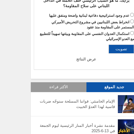
برأيك، ما هو السبب الرئيسي خلف الحملة في الداخل
اللبناني على سلاح المقاومة؟
عدم وجود استراتيجية دفاعية لبنانية واضحة ومتفق عليها
انخراط بعض اللبنانيين في مشروع التحريض الأميركي
لمستمر على المقاومة منذ عقود
استكمال العدوان النفسي على المقاومة وبيئتها تمهيداً للتطبيع
ع العدو الإسرائيلي
عرض النتائج
جديد الموقع
الأكثر قراءة
الإمام الخامنئي: قواتنا المسلحة ستوجّه ضربات
قاسية لهذا العدوّ الخبيث
مقدمة نشرة أخبار المنار الرئيسية ليوم الجمعة
في 13-6-2025