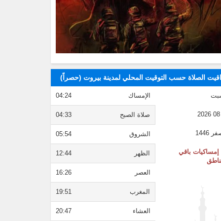
قيت الصلاة حسب التوقيت المحلي لمدينة بيروت (حصراً)
بت
الإمساك
04:24
صلاة الصبح
04:33
الشروق
05:54
إمساكيات باقي
الظهر
12:44
ناطق
العصر
16:26
المغرب
19:51
العشاء
20:47