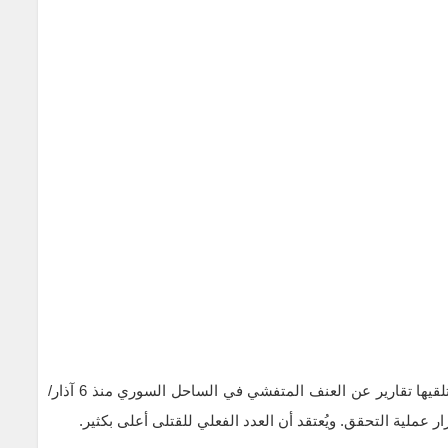
أكدت مفوضية الأمم المتحدة السامية لحقوق الإنسان تلقيها تقارير عن العنف المتفشي في الساحل السوري منذ 6 آذار/