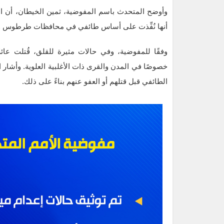
وأوضح المتحدث باسم المفوضية، ثمين الخيطان، أن العد
أنها نُفِّذت على أساس طائفي في محافظات طرطوس وال
وفقًا للمفوضية، وفي حالات مثيرة للقلق، قُتلت عائل
خصوصًا في المدن والقرى ذات الأغلبية العلوية. وأشار ا
الطائفي قبل قتلهم أو العفو عنهم بناءً على ذلك.