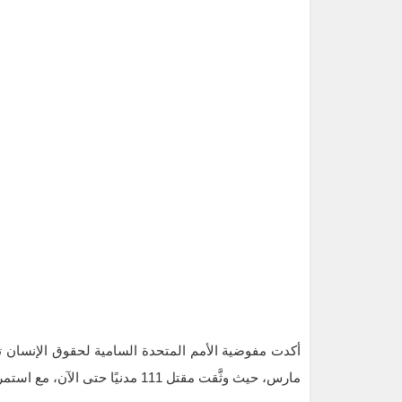
مارس، حيث وثَّقت مقتل 111 مدنيًا حتى الآن، مع استمرار عملية التحقق. ويُعتقد أن العدد الفعلي للقتلى أعلى بكثير.