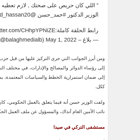
” اللي كان حريص على صحتك , لازم تعطيه 
الوزير الدكتور
#حمد_حسن
@Hamad_hassan20
رابط الحلقة كاملة:
witter.com/CHhpYPNiZE
— بلاغ – Balagh (@balaghmedialb)
May 1, 2022
ومن أبرز الجوانب التي جرى التركيز عليها من قبل حزب ا
إلى رؤساء الدوائر والمصالح والإدارات، في مختلف ال
إلى ضمان استمرارية الخطط والسياسات المعتمدة، بم
ككل.
ولفت الوزير حسن أنه فيما يتعلق بالعمل الحكومي، ك
نائب الأمين العام آنذاك، والمسؤول عن ملف العمل الح
مستشفى التركي في صيدا