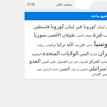
منتصف الليل
23:58
ضيع ساخنة
كورونا
كورونا في لبنان
فلسطين
لبنان
غزة
سوريا
طوفان الأقصى
سا
طوفان الاقصى
سيا
حزب الله
تركيا
ترامب
داعش
بريطانيا
ران
الولايات المتحدة
اليمن
المقاومة
اوكرانيا
العدو
العراق
العدوان على اليمن
لامية
العدوان على غزة
اسرائيلي
الصين
الرئيس عون
الطقس في لبنان
الصحة
يش اللبناني