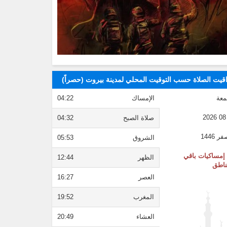
قيت الصلاة حسب التوقيت المحلي لمدينة بيروت (حصراً)
معة
الإمساك
04:22
صلاة الصبح
04:32
الشروق
05:53
إمساكيات باقي
الظهر
12:44
ناطق
العصر
16:27
المغرب
19:52
العشاء
20:49