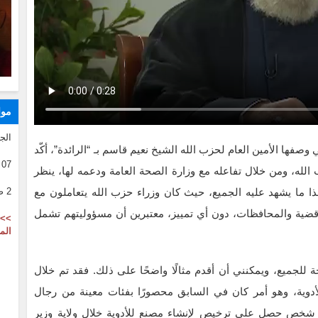
موا
الج
وصفها الأمين العام لحزب الله الشيخ نعيم قاسم بـ “الرائدة”، أكّد
07 08 2026
الله، ومن خلال تفاعله مع وزارة الصحة العامة ودعمه لها، ينظر
ا ما يشهد عليه الجميع، حيث كان وزراء حزب الله يتعاملون مع
2 صفر 1446
أقضية والمحافظات، دون أي تمييز، معتبرين أن مسؤوليتهم تشمل
>> 
الم
للجميع، ويمكنني أن أقدم مثالًا واضحًا على ذلك. فقد تم خلال
أدوية، وهو أمر كان في السابق محصورًا بفئات معينة من رجال
ل شخص حصل على ترخيص لإنشاء مصنع للأدوية خلال ولاية وزير