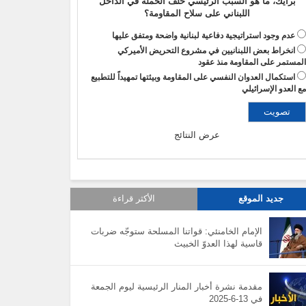
برأيك، ما هو السبب الرئيسي خلف الحملة في الداخل
اللبناني على سلاح المقاومة؟
عدم وجود استراتيجية دفاعية لبنانية واضحة ومتفق عليها
انخراط بعض اللبنانيين في مشروع التحريض الأميركي
لمستمر على المقاومة منذ عقود
استكمال العدوان النفسي على المقاومة وبيئتها تمهيداً للتطبيع
ع العدو الإسرائيلي
عرض النتائج
جديد الموقع
الأكثر قراءة
الإمام الخامنئي: قواتنا المسلحة ستوجّه ضربات
قاسية لهذا العدوّ الخبيث
مقدمة نشرة أخبار المنار الرئيسية ليوم الجمعة
في 13-6-2025