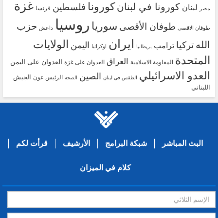
غزة
كورونا
كورونا في لبنان
فلسطين
لبنان
فرنسا
مصر
روسيا
سوريا
حزب
طوفان الأقصى
طوفان الاقصى
داعش
ايران
الولايات
الله
تركيا
اليمن
ترامب
اوكرانيا
بريطانيا
المتحدة
العراق
العدوان على اليمن
المقاومة الاسلامية
العدوان على غزة
العدو الاسرائيلي
الصين
الجيش
الرئيس عون
الطقس في لبنان
الصحة
اللبناني
البث المباشر
شبكة البرامج
الأرشيف
قرأت لكم
كلام في الميزان