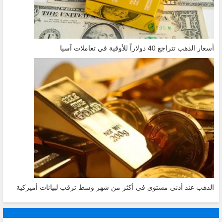
أسعار الذهب تتراجع 40 دولاراً للأوقية في تعاملات آسيا
الذهب عند أدنى مستوى في أكثر من شهر وسط ترقب لبيانات أميركية