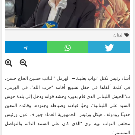
لبنان
أشاد رئيس تكتل “نواب بعلبك – الهرمل “النائب حسين الحاج حسن،
في كلمة ألقاها في حفل تشييع أقامه “حزب الله”، في الهرمل،
ب”الجيش اللبناني الذي قام بدوره وحشد ‏قواته ودخل إلى بلدة حوش
السيد علي اللبنانية”. وحيّا قيادته وضباطه وجنوده، وقائده المعين
حديثًا ‏رودولف هيكل ورئيس الجمهورية العماد جوزاف عون ورئيس
مجلس النواب نبيه بري “الذي كان على ‏السمع الدائم والتواصل
المستمر”.‏