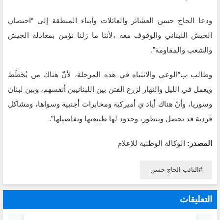
ودعا الحاج حسن العشائر والعائلات وأبناء المنطقة إلى “احتضان
الجيش اللبناني والوقوف معه ،لأننا ما زلنا ‏نؤمن بمعادلة الجيش
والشعب والمقاومة”.
وطالب ب”الوعي والانتباه في هذه المرحلة، لأنّ هناك من يُخطّط
‏ويعمل في الليل والنهار لزرع الفتن بين اللبنانيين أنفسهم، وبين لبنان
وسوريا، وأنّ هناك أياد ي أميركية ‏ومخابرات أجنبية وسواها، ومشاكل
فردية قد تحصل وتتطور، وحدود لها طبيعتها وتفاصيلها”.
المصدر:
الوكالة الوطنية للإعلام
النائب الحاج حسن
التعليقات