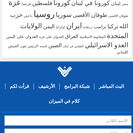
غزة
كورونا
كورونا في لبنان
فلسطين
لبنان
فرنسا
مصر
روسيا
سوريا
حزب
طوفان الأقصى
طوفان الاقصى
داعش
ايران
الولايات
الله
تركيا
اليمن
ترامب
اوكرانيا
بريطانيا
المتحدة
العراق
العدوان على اليمن
المقاومة الاسلامية
العدوان على غزة
العدو الاسرائيلي
الصين
الجيش
الرئيس عون
الطقس في لبنان
الصحة
اللبناني
البث المباشر
شبكة البرامج
الأرشيف
قرأت لكم
كلام في الميزان