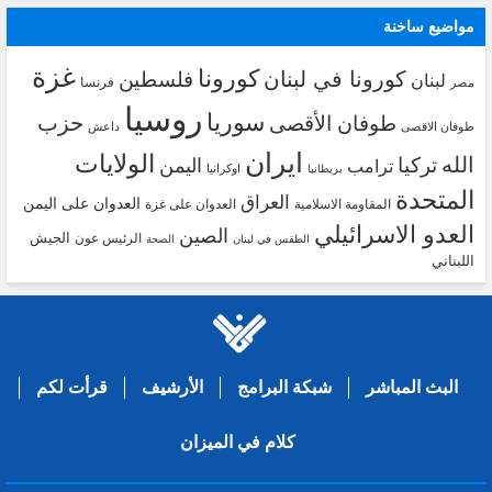
مواضيع ساخنة
غزة
كورونا
كورونا في لبنان
فلسطين
لبنان
فرنسا
مصر
روسيا
سوريا
حزب
طوفان الأقصى
طوفان الاقصى
داعش
ايران
الولايات
الله
تركيا
اليمن
ترامب
اوكرانيا
بريطانيا
المتحدة
العراق
العدوان على اليمن
المقاومة الاسلامية
العدوان على غزة
العدو الاسرائيلي
الصين
الجيش
الرئيس عون
الطقس في لبنان
الصحة
اللبناني
البث المباشر
شبكة البرامج
الأرشيف
قرأت لكم
كلام في الميزان