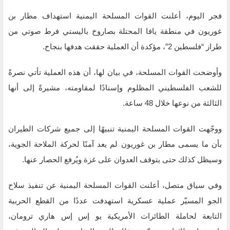
فجر اليوم، أعلنت القوات المسلحة اليمنية استهداف مطار بن
غوريون في منطقة يافا المحتلة بصاروخ باليستي فرط صوتي من
طراز “فلسطين 2″، مؤكدة أن العملية حققت هدفها بنجاح.
وأوضحت القوات المسلحة، في بيان لها، أن هذه العملية تأتي نصرةً
للشعب الفلسطيني المظلوم وإسنادًا لمقاومته، مشيرةً إلى أنها
الثالثة من نوعها خلال 48 ساعة.
ووجّهت القوات المسلحة اليمنية تنبيهًا إلى جميع شركات الطيران
بأن ما يسمى مطار بن غوريون لم يعد آمنًا لحركة الملاحة الجوية،
وسيظل كذلك حتى يتوقف العدوان على غزة ويُرفع الحصار عنها.
وفي سياق متصل، أعلنت القوات المسلحة اليمنية عن تنفيذ سلاح
الجو المسيّر عملية عسكرية استهدفت عددًا من القطع الحربية
التابعة لحاملة الطائرات الأمريكية يو إس إس هاري ترومان،