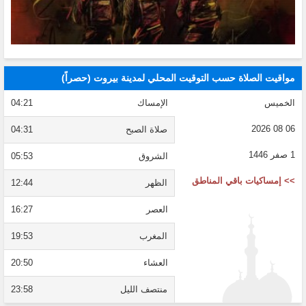
مواقيت الصلاة حسب التوقيت المحلي لمدينة بيروت (حصراً)
الخميس
الإمساك
04:21
06 08 2026
صلاة الصبح
04:31
1 صفر 1446
الشروق
05:53
>> إمساكيات باقي المناطق
الظهر
12:44
العصر
16:27
المغرب
19:53
العشاء
20:50
منتصف الليل
23:58