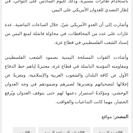
باستخدام طائرات مسيّرة، وذلك لليوم السادس على التوالي، في
إطار التصدي للعدوان الأمريكي على اليمن.
وأشارت إلى أن العدو الأمريكي شنّ، خلال الساعات الماضية، عدة
غارات على عدد من المحافظات، في محاولة فاشلة لمنع اليمن من
إسناد الشعب الفلسطيني في قطاع غزة.
وأشادت القوات المسلحة اليمنية بصمود الشعب الفلسطيني
ومقاومته المؤمنة الباسلة في قطاع غزة، معتبرةً إياهم خط الدفاع
الأول عن كافة البلدان والشعوب العربية والإسلامية، ومعربةً عن
إجلالها لتضحياتهم وتقديرها لصبرهم وصمودهم في وجه العدوان
الوحشي، ومؤكدةً استمرار دعمها لهم حتى يتوقف العدوان ويُرفع
الحصار، مهما كانت التداعيات والعواقب.
المصدر:
مواقع
الجبهة اليمنية
القوات المسلحة اليمنية
اليمن