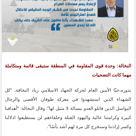
النخالة: وحدة قوى المقاومة في المنطقة ستبقى قائمة ومتكاملة
مهما كانت التضحيات
بدوره،حيّا الأمين العام لحركة الجهاد الاسلامي زياد النخافة، “كل
الشهداء الذين استشهدوا في معركة طوفان الأقصى والرجال
البواسل الذين قاتلو العدو ببسالة لا مثيل لها”. وقال النخالة: “أهدافنا
كبيرة وكرامتنا عالية واليهود القتلة وحلفاءهم لن يستطيعوا اذلالنا
وكسر إرادتنا وسنخرج كل مرة لهم أشد بأسًا”.