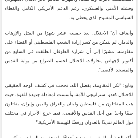
وفشله الأمني والعسكري، رغم الدعم الأمريكي الكامل والغطاء
السياسي المفتوح الذي يحظى به.
وأضاف أن” الاحتلال، بعد خمسة عشر شهرًا من القتل والإرهاب
والدمار، لم يتمكن من كسر إرادة الشعب الفلسطيني أو القضاء على
مقاومته، مشيرًا إلى أن شرارة الطوفان انطلقت في السابع من
أكتوبر لإجهاض محاولات الاحتلال لحسم الصراع من بوابة القدس
والمسجد الأقصى”.
وتابع: “لكن المقاومة، بفضل الله، نجحت في كشف الوجه الحقيقي
للاحتلال كعدو استراتيجي للأمة، وأسست لمعادلة جديدة للقوة، حيث
هب المقاتلون من فلسطين ولبنان والعراق واليمن وإيران، يقاتلون
صفًا واحدًا من أجل القدس والأقصى، فيما خرج الأحرار في مختلف
دول العالم تنديدًا بالعدوان ورفضًا للهيمنة الأمريكية.”
وأكد الحية أن المقاومة وضعت أهدافًا واضحة منذ السابع من أكتوبر،