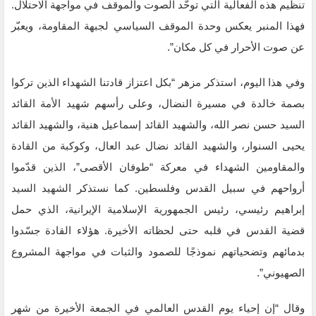
تنظيم هذه الفعالية التي توحّد الصوت والموقف في مواجهة الاحتلال.
فهذا المنبر يعكس وحدة الموقف السياسي لجبهة المقاومة، ويعبّر
عن صوت الأحرار في كل مكان”.
وفي هذا اليوم، استذكر مزهر “بكل اعتزاز قادتنا الشهداء الذين تركوا
بصمة خالدة في مسيرة النضال، وعلى رأسهم شهيد الأمة القائد
السيد حسن نصر الله، والشهيد القائد إسماعيل هنية، والشهيد القائد
يحيى السنوار، والشهيد القائد نضال عبد العال، وكوكبة من القادة
والمقاومين الشهداء في معركة “طوفان الأقصى”، الذين قدّموا
أرواحهم في سبيل القدس وفلسطين. كما نستذكر الشهيد السيد
إبراهيم رئيسي، رئيس الجمهورية الإسلامية الإيرانية، الذي حمل
قضية القدس في قلبه حتى لحظاته الأخيرة. هؤلاء القادة جسّدوا
بدمائهم وتضحياتهم نموذجًا للصمود والثبات في مواجهة المشروع
الصهيوني”.
وقال “إن إحياء يوم القدس العالمي في الجمعة الأخيرة من شهر