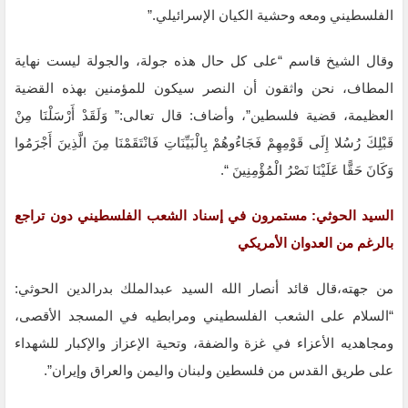
الفلسطيني ومعه وحشية الكيان الإسرائيلي.”
وقال الشيخ قاسم “على كل حال هذه جولة، والجولة ليست نهاية
المطاف، نحن واثقون أن النصر سيكون للمؤمنين بهذه ‏القضية
‏العظيمة، قضية فلسطين”، وأضاف: قال تعالى:” وَلَقَدْ أَرْسَلْنَا مِنْ
قَبْلِكَ رُسُلا إِلَى قَوْمِهِمْ فَجَاءُوهُمْ بِالْبَيِّنَاتِ فَانْتَقَمْنَا مِنَ الَّذِينَ أَجْرَمُوا
وَكَانَ حَقًّا ‌‏عَلَيْنَا نَصْرُ الْمُؤْمِنِينَ “.‏
السيد الحوثي: مستمرون في إسناد الشعب الفلسطيني دون تراجع
بالرغم من العدوان الأمريكي
من جهته،قال قائد أنصار الله السيد عبدالملك بدرالدين الحوثي:
“السلام على الشعب الفلسطيني ومرابطيه في المسجد الأقصى،
ومجاهديه الأعزاء في غزة والضفة، وتحية الإعزاز والإكبار للشهداء
على طريق القدس من فلسطين ولبنان واليمن والعراق وإيران”.