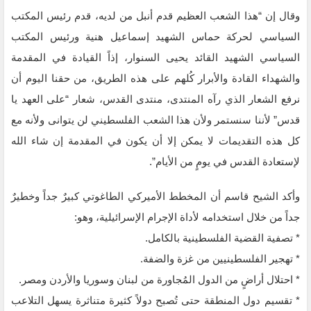
وقال إن “هذا الشعب العظيم قدم أنبل من لديه، قدم رئيس المكتب
السياسي لحركة حماس الشهيد إسماعيل هنية ‏ورئيس ‏المكتب
السياسي الشهيد القائد يحيى السنوار، إذاً القيادة في المقدمة
والشهداء القادة والأبرار كُلهم ‏على هذه ‏الطريق، من حقنا اليوم أن
نرفع الشعار الذي رآه المنتدى، منتدى القدس، شعار “على العهد يا
‏قدس” لأننا ‏سنستمر ولأن هذا الشعب الفلسطيني لن يتوانى ولأنه مع
كل هذه التقديمات لا يمكن إلا أن يكون ‏في المقدمة ‏إن شاء الله
لإستعادة القدس في يومٍ من الأيام”.
وأكد الشيح قاسم أن المخطط الأميركي الطاغوتي كبيرٌ جداً وخطيرٌ
جداً من خلال استخدامه لأداة الإجرام ‌‏الإسرائيلية، وهو:‏
‏* تصفية القضية الفلسطينية بالكامل‏.‏
‏* تهجير الفلسطينيين من غزة والضفة‏.‏
‏* احتلال أراضٍ من الدول المُجاورة من لبنان وسوريا والأردن ومصر.‏
‏* تقسيم دول المنطقة حتى تُصبح دولاً كثيرة متناثرة يسهل التلاعب