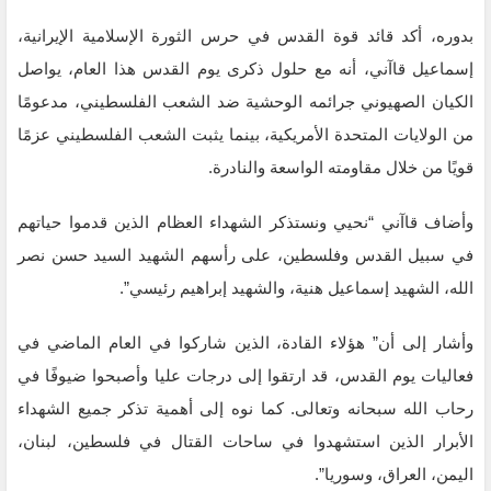
بدوره، أكد قائد قوة القدس في حرس الثورة الإسلامية الإيرانية،
إسماعيل قاآني، أنه مع حلول ذكرى يوم القدس هذا العام، يواصل
الكيان الصهيوني جرائمه الوحشية ضد الشعب الفلسطيني، مدعومًا
من الولايات المتحدة الأمريكية، بينما يثبت الشعب الفلسطيني عزمًا
قويًا من خلال مقاومته الواسعة والنادرة.
وأضاف قاآني “نحيي ونستذكر الشهداء العظام الذين قدموا حياتهم
في سبيل القدس وفلسطين، على رأسهم الشهيد السيد حسن نصر
الله، الشهيد إسماعيل هنية، والشهيد إبراهيم رئيسي”.
وأشار إلى أن” هؤلاء القادة، الذين شاركوا في العام الماضي في
فعاليات يوم القدس، قد ارتقوا إلى درجات عليا وأصبحوا ضيوفًا في
رحاب الله سبحانه وتعالى. كما نوه إلى أهمية تذكر جميع الشهداء
الأبرار الذين استشهدوا في ساحات القتال في فلسطين، لبنان،
اليمن، العراق، وسوريا”.