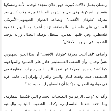
رمضان يحمل دلالات كبيرة، فهو إعلان متجدد لوحدة الأمة وتمسكها
بقضيتها المركزية. وفي ظل ما تشهده المنطقة من تحولات كبرى بعد
معركة “طوفان الأقصى”، وتصاعد العدوان الصهيوني-الأمريكي
الوحشي على فلسطين والمنطقة، تزداد أهمية هذا اليوم. فقضية
فلسطين، وفي قلبها القدس، ستظل بوصلة النضال وراية توحيد
الشعوب في مواجهة الاحتلال”.
وأضاف “لقد أثبتت معركة “طوفان الأقصى” أن هذا العدو الصهيوني
هشٌّ وجبان، وأن الشعب الفلسطيني قادر على الصمود والمواجهة.
كما كشفت هذه المعركة عن عمق الترابط بين جبهات المقاومة في
المنطقة، حيث وقفت لبنان واليمن والعراق وإيران إلى جانب غزة
في مواجهة العدوان، مؤكدةً أن فلسطين ليست وحدها”.
وأكد انه “وعلى الرغم من التضحيات الجسام التي قدّمتها المقاومة،
وما دفعه شعبنا الفلسطيني، وكذلك الشعوب اللبنانية واليمنية