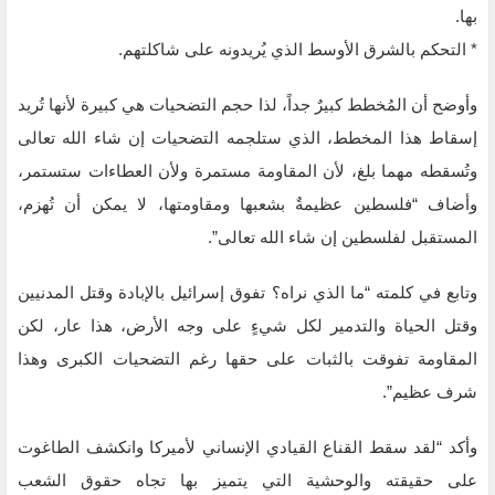
بها‏.‏
‏* التحكم بالشرق الأوسط الذي يُريدونه على شاكلتهم‏.‏
وأوضح أن المُخطط كبيرٌ جداً، لذا حجم التضحيات هي كبيرة لأنها تُريد
إسقاط هذا المخطط، الذي ستلجمه التضحيات ‏إن ‏شاء الله تعالى
وتُسقطه مهما بلغ، لأن المقاومة مستمرة ولأن العطاءات ستستمر،
وأضاف “فلسطين عظيمةٌ بشعبها ومقاومتها، لا يمكن أن تُهزم،
المستقبل لفلسطين إن شاء الله تعالى”.
وتابع في كلمته “ما الذي نراه؟ تفوق إسرائيل بالإبادة وقتل المدنيين
وقتل الحياة والتدمير لكل شيءٍ على وجه الأرض، هذا ‌‏عار، لكن
المقاومة تفوقت بالثبات على حقها رغم التضحيات الكبرى وهذا
شرف عظيم”.
وأكد “لقد سقط القناع القيادي الإنساني لأميركا وانكشف الطاغوت
على حقيقته والوحشية التي يتميز بها تجاه ‏حقوق ‏الشعب