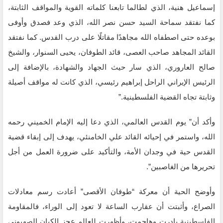
إسماعيل هنية، الذي لطالما تابعنا كلماته القوية والمواقف الثابتة،
كما نفتقد سماحة السيد حسن نصر الله، الذي وعد فصدق وأوفى
بوعده حتى اصطفاه الله مجاهدًا مقاتلًا على درب القدس. كما نفتقد
القائد المجاهد صاحب العصى، قائد الطوفان، يحيى السنوار، والشيخ
صالح العاروري، الذي سار حيث الجهاد والشهادة، بالإضافة إلى
الرئيس الإيراني الراحل إبراهيم رئيسي، الذي كانت له مواقف أصيلة
وثابتة تجاه القضية الفلسطينية.”
وأكد أن” يوم القدس العالمي، الذي دعا إليه الإمام الخميني رحمه
الله، واستمر في إحيائه القائد علي الخامنئي، يهدف إلى إبقاء قضية
القدس حية في وجدان الأمة، والتأكيد على ضرورة العمل من أجل
تحريرها من الغاصبين”.
وأوضح الحية أن معركة “طوفان الأقصى” أعادت رسم معادلات
الصراع، وأثبتت أن عقارب الساعة لا تعود إلى الوراء، فالمقاومة
الفلسطينية بادرت وهاجمت، وأظهرت للعالم عجز الكيان الصهيوني