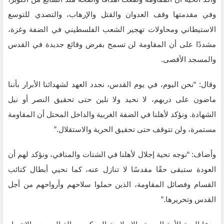
وفي مقدمتها وقف العدوان والقتل والإرهاب، والتصدي للتوسع
الاستيطاني ومحاولات تهجير الشعب الفلسطيني في الضفة وغزة،
مشددًا على أن المقاومة لن تسمح بفرض وقائع جديدة في القدس
والمسجد الأقصى.
وقال: “نحن اليوم، في يوم القدس، نجدد العهد لشهدائنا الأبرار بأننا
ماضون على دربهم، لا نحيد ولا نلين حتى تحقيق النصر أو نيل
الشهادة. ونؤكد لأهلنا في الضفة الغربية والداخل المحتل أن المقاومة
مستمرة، ولن تتوقف حتى تحقيق الحرية والاستقلال.”
وأضاف: “نوجه تحية إجلال لأهلنا في الشتات والمنافي، ونؤكد لهم أن
العودة ستبقى حقًا مقدسًا لا تنازل عنه، كما نحيي أبطال كتائب
القسام وفصائل المقاومة، الذين حملوا سلاحهم وأرواحهم من أجل
القدس وتحريرها.”