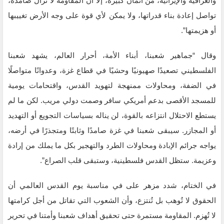
والعراقية والإيرانية، من أثمان كبيرة، إلا أن المقاومة لا تزال صامدة،
تواصل إعادة بناء قدراتها، ولا يمكن لأي قوة على وجه الأرض تغييبها
أو هزيمتها”.
وقال “جماهير شعبنا، أبناء الأمة، أحرار العالم، يشهد شعبنا
الفلسطيني تصعيدًا صهيونيًا وحشيًا في قطاع غزة، وعدوانًا متواصلًا
في الضفة، ومحاولات ممنهجة لتهويد القدس، واقتحامات يومية
للمسجد الأقصى بدعم أمريكي سافر وصمت دولي مريب. لكن ما لم
يستطع الاحتلال انتزاعه بالقوة، لن يناله بسياسات التجويع أو التهديد
أو المجازر. سيبقى شعبنا في غزة صامدًا وثابتًا ومتجذرًا في أرضه،
يواجه جرائم الإبادة ومحاولات الطرد والتهجير بكل ما يملك من إرادة
وعزيمة. ستظل القدس فلسطينية، وستبقى قلب الصراع”.
في الختام، شدد مزهر على في مناسبة يوم القدس العالمي أن
الحقوق لا تُوهب بل تُنتزع، وأن الشعوب التي تقاتل من أجل كرامتها
لا تُهزم. المقاومة مستمرة حتى تحقيق أهداف شعبنا وأمتنا في تحرير