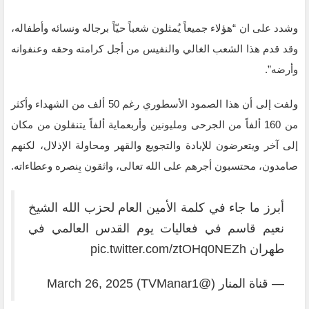
وشدد على ان “هؤلاء جميعاً يُمثلون شعباً حيّاً برجاله ونسائه وأطفاله،
وقد قدم هذا الشعب الغالي والنفيس من أجل كرامته ‌‏وحقه وعنفوانه
وأرضه”.
ولفت إلى أن هذا الصمود الأسطوري رغم 50 ألف من الشهداء وأكثر
من 160 ألفاً من الجرحى ومليونين ‌‏وأربعماية ألفاً يتنقلون من مكان
إلى آخر ويتعرضون للإبادة والتجويع والقهر ومحاولة الإذلال، لكنهم
‌‏صامدون، محتسبون أجرهم على الله تعالى، واثقون بِنصره وعطاءاته.‏
أبرز ما جاء في كلمة الأمين العام لحزب الله الشيخ
نعيم قاسم في فعاليات يوم القدس العالمي في
طهران
pic.twitter.com/ztOHq0NEZh
— قناة المنار (@TVManar1)
March 26, 2025