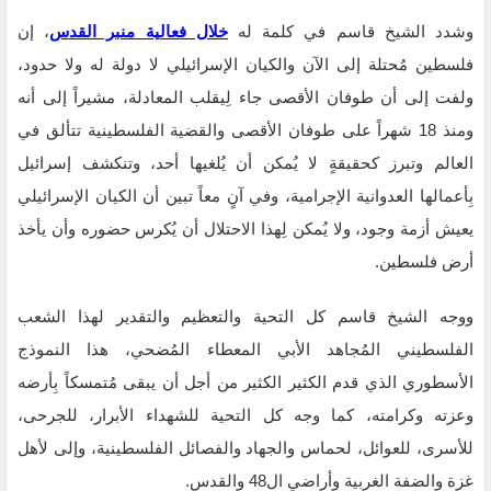
وشدد الشيخ قاسم في كلمة له
خلال فعالية منبر القدس
، إن
فلسطين مُحتلة إلى الآن والكيان الإسرائيلي لا دولة له ولا حدود،
ولفت إلى أن طوفان الأقصى جاء لِيقلب المعادلة، مشيراً إلى أنه
ومنذ 18 شهراً على طوفان الأقصى والقضية الفلسطينية تتألق في
العالم وتبرز كحقيقةٍ لا يُمكن أن يُلغيها ‌‏أحد، وتنكشف إسرائيل
بِأعمالها العدوانية الإجرامية، وفي آنٍ معاً تبين أن الكيان الإسرائيلي
يعيش أزمة ‌‏وجود، ولا يُمكن لِهذا الاحتلال أن يُكرس حضوره وأن يأخذ
أرض فلسطين.‏
ووجه الشيخ قاسم كل التحية والتعظيم والتقدير لهذا الشعب
الفلسطيني المُجاهد الأبي المعطاء المُضحي، هذا النموذج
‌‏الأسطوري الذي قدم الكثير الكثير من أجل أن يبقى مُتمسكاً بِأرضه
وعزته وكرامته، كما وجه كل التحية للشهداء الأبرار، للجرحى،
للأسرى، للعوائل، لحماس والجهاد والفصائل الفلسطينية، وإلى لأهل
غزة والضفة الغربية وأراضي ال48 والقدس.‏