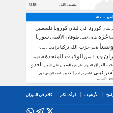
منتصف الليل
23:58
ضيع ساخنة
كورونا
كورونا في لبنان
فلسطين
لبنان
غزة
سوريا
طوفان الأقصى
سا
طوفان الاقصى
سيا
حزب الله
تركيا
ترامب
داعش
بريطانيا
ران
الولايات المتحدة
اليمن
المقاومة
اوكرانيا
العدو
العراق
العدوان على اليمن
لامية
العدوان على غزة
اسرائيلي
الصين
الرئيس عون
الطقس في لبنان
الصحة
يش اللبناني
امج
الأرشيف
قرأت لكم
كلام في الميزان