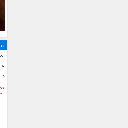
موا
الج
07 08 2026
2 صفر 1446
>> 
الم