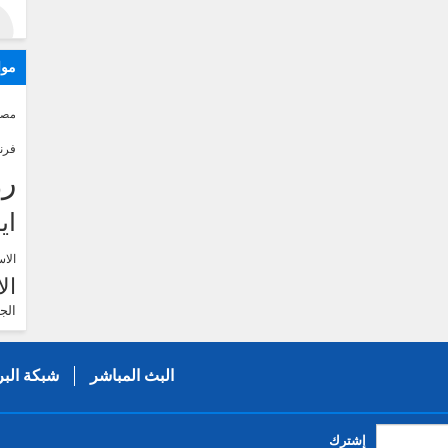
موا
مصر
فرن
رو
اي
الاس
ال
الج
البث المباشر
شبكة البر
إشترك