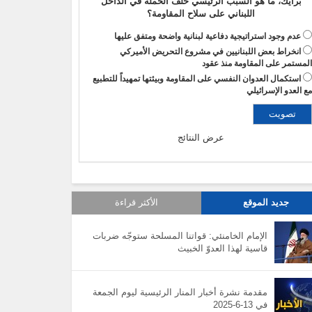
برأيك، ما هو السبب الرئيسي خلف الحملة في الداخل
اللبناني على سلاح المقاومة؟
عدم وجود استراتيجية دفاعية لبنانية واضحة ومتفق عليها
انخراط بعض اللبنانيين في مشروع التحريض الأميركي
لمستمر على المقاومة منذ عقود
استكمال العدوان النفسي على المقاومة وبيئتها تمهيداً للتطبيع
ع العدو الإسرائيلي
عرض النتائج
جديد الموقع
الأكثر قراءة
الإمام الخامنئي: قواتنا المسلحة ستوجّه ضربات
قاسية لهذا العدوّ الخبيث
مقدمة نشرة أخبار المنار الرئيسية ليوم الجمعة
في 13-6-2025