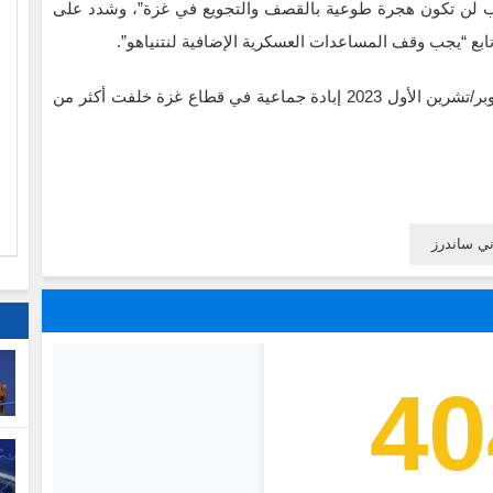
ب لن تكون هجرة طوعية بالقصف والتجويع في غزة”، وشدد على
بع “يجب وقف المساعدات العسكرية الإضافية لنتنياهو”.
وبدعم أمريكي، يرتكب جيش العدو الصهيوني منذ 7 أكتوبر/تشرين الأول 2023 إبادة جماعية في قطاع غزة خلفت أكثر من
ا
م
ني ساندرز