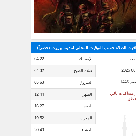
قيت الصلاة حسب التوقيت المحلي لمدينة بيروت (حصراً)
معة
الإمساك
04:22
صلاة الصبح
04:32
الشروق
05:53
إمساكيات باقي
الظهر
12:44
ناطق
العصر
16:27
المغرب
19:52
العشاء
20:49