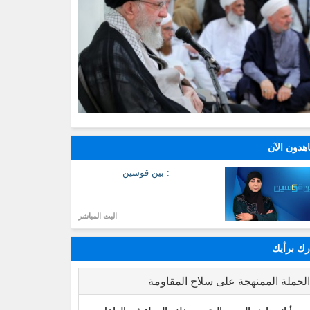
هدون الآن
: بين قوسين
البث المباشر
ك برأيك
لحملة الممنهجة على سلاح المقاومة