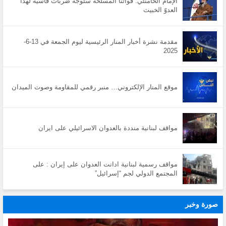
الإمام الخامنئي: قواتنا المسلحة ستوجّه ضربات قاسية لهذا
العدوّ الخبيث
مقدمة نشرة أخبار المنار الرئيسية ليوم الجمعة في 13-6-
2025
موقع المنار الإلكتروني… منبر رقمي للمقاومة وصوت الميدان
مواقف لبنانية منددة بالعدوان الاسرائيلي على ايران
مواقف رسمية لبنانية ادانت العدوان على إيران : على
المجتمع الدولي لجم “إسرائيل”
صورة وخبر