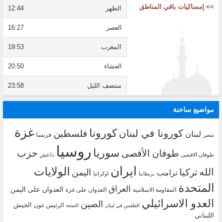
>> إمساكيات باقي المناطق
الظهر
12:44
العصر
16:27
المغرب
19:53
العشاء
20:50
منتصف الليل
23:58
مواضيع ساخنة
غزة
كورونا
كورونا في لبنان
فلسطين
لبنان
فرنسا
مصر
روسيا
سوريا
حزب
طوفان الأقصى
طوفان الاقصى
داعش
ايران
الولايات
الله
تركيا
اليمن
ترامب
اوكرانيا
بريطانيا
المتحدة
العراق
العدوان على اليمن
المقاومة الاسلامية
العدوان على غزة
العدو الاسرائيلي
الصين
الجيش
الرئيس عون
الطقس في لبنان
الصحة
اللبناني