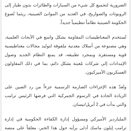
الضرورية لتجميع كل شيء من السيارات والطائرات بدون طيار إلى
الروبوتات والصواريخ، في العديد من الموانئ الصينية، ريثما تُصوغ
الحكومة الصينية نظاماً تنظيمياً جديداً.
تُستخدم المغناطيسات المقاومة بشكل واسع في الأبحاث العلمية،
وهي مصنوعة من أسلاك معدنية ملفوفة لتوليد مجالات مغناطيسية
قوية ومستقرة. وبمجرد تطبيقه، قد يمنع النظام الجديد وصول
الإمدادات إلى شركات مُعينة بشكل دائم، بما في ذلك المقاولون
العسكريون الأميركيون.
وتُعدّ هذه الإجراءات الصارمة الرسمية جزءاً من رد الصين على
الزيادة الحادة في الرسوم الجمركية التي فرضها الرئيس ترامب
والتي بدأت في 2 أبريل/نيسان.
الملياردير الأميركي ومسؤول إدارة الكفاءة الحكومية في إدارة
ترامب إيلون ماسك أدلى برأيه حول هذا الخبر، معلقاً على منصة