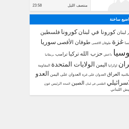
منتصف الليل
23:58
ضيع ساخنة
كورونا
كورونا في لبنان
فلسطين
لبنان
غزة
سوريا
طوفان الأقصى
سا
طوفان الاقصى
سيا
حزب الله
تركيا
ترامب
داعش
بريطانيا
ران
الولايات المتحدة
اليمن
المقاومة
اوكرانيا
العدو
العراق
العدوان على اليمن
لامية
العدوان على غزة
اسرائيلي
الصين
الرئيس عون
الطقس في لبنان
الصحة
يش اللبناني