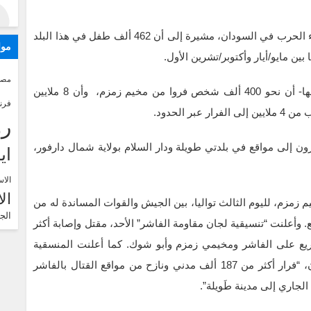
وناشدت المسؤولة الأممية المجتمع الدولي العمل لإنهاء الحرب في السودان، مشيرة إلى أن 462 ألف طفل في هذا البلد
موا
ين مايو/أيار وأكتوبر/تشرين الأول.
مصر
من جانبها، أكدت المنظمة الدولية للهجرة -في تقرير لها- أن نحو 400 ألف شخص فروا من مخيم زمزم، وأن 8 ملايين
فرن
رو
خرون إلى مواقع في بلدتي طويلة ودار السلام بولاية شمال دارفور،
اي
الاس
ال
 زمزم، لليوم الثالث تواليا، بين الجيش والقوات المساندة له من
الج
وأعلنت “تنسيقية لجان مقاومة الفاشر” الأحد، مقتل وإصابة أكثر
لسريع على الفاشر ومخيمي زمزم وأبو شوك. كما أعلنت المنسقية
العامة لمخيمات النازحين واللاجئين بالسودان، في بيان، “فرار أكثر من 187 ألف مدني ونازح من مواقع القتال بالفاشر