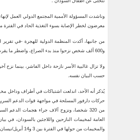
نتخلى عن أطفال السودان”.
معرضون لخطر الإصابة بسوء التغذية الحاد في الفترة ما ب
و600 ألف شخص نزحوا منذ بدء الصراع، واضطر ما يقرب من 4 ملايين إلى الفرار عبر الحدود.
ولا تزال غالبية الأسر نازحة داخل الفاشر، بينما نزح آ
حسب البيان نفسه.
يُذكر أنه الأحد، اندلعت اشتباكات في أطراف وداخل مخيم
حركات دارفور المسلحة في مواجهة قوات الدعم السريع. 
من 320 شخصا، ونزوح آلاف جراء هجمات الدعم ا
والمخيمات من حولها في الفترة بين 3 و14 أبريل/نيسان الجاري إلى مدينة طَويلة”.