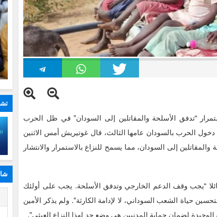
تشا
استمرار “تدفق الأسلحة والمقاتلين إلى السودان” في ظل الحرب
دخول الحرب بالسودان عامها الثالث، قال غوتيريش أمس الاثنين
المقاتلين إلى السودان، مما يسمح للنزاع بالاستمرار والانتشار
شار
ائلا “يجب وقف الدعم الخارجي وتدفق الأسلحة. يجب على أولئك
ا
حسين حياة الشعب السوداني، لا لإدامة الكارثة”. ولم يذكر الأمين
المحتاجين إلى مساعدات إنسانية في السودان
 الوحيدة لضمان حماية المدنيين هي وضع حد لهذا النزاع العبثي”.