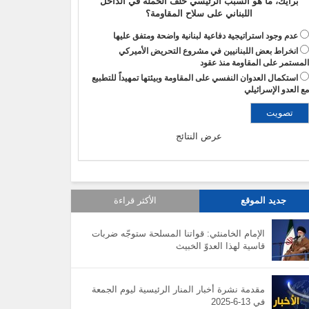
برأيك، ما هو السبب الرئيسي خلف الحملة في الداخل
اللبناني على سلاح المقاومة؟
عدم وجود استراتيجية دفاعية لبنانية واضحة ومتفق عليها
انخراط بعض اللبنانيين في مشروع التحريض الأميركي
لمستمر على المقاومة منذ عقود
استكمال العدوان النفسي على المقاومة وبيئتها تمهيداً للتطبيع
ع العدو الإسرائيلي
عرض النتائج
جديد الموقع
الأكثر قراءة
الإمام الخامنئي: قواتنا المسلحة ستوجّه ضربات
قاسية لهذا العدوّ الخبيث
مقدمة نشرة أخبار المنار الرئيسية ليوم الجمعة
في 13-6-2025