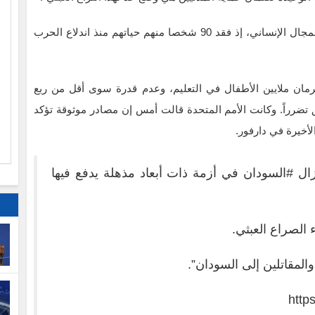
وأشار غوتيريش في بيانه إلى استهداف العاملين في المجال الإنساني، إذ فقد 90 شخصا منهم حياتهم منذ اندلاع الحرب
ا
رمان ملايين الأطفال في التعليم، وعدم قدرة سوى أقل من ربع
م
تضرراً. وكانت الأمم المتحدة قالت أمس إن مصادر موثوقة تؤكد
زال
#السودان
في أزمة ذات أبعاد مذهلة يدفع فيها
 الصراع العبثي.
المقاتلين إلى السودان”.
http