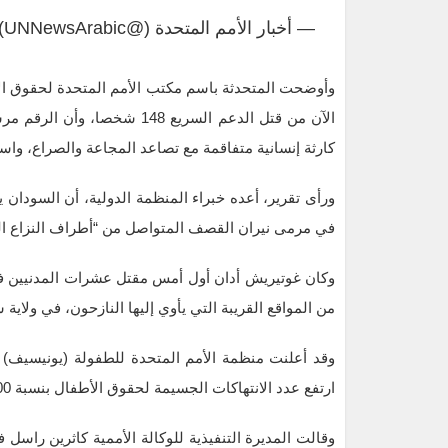
— أخبار الأمم المتحدة (@UNNewsArabic)
وأوضحت المتحدثة باسم مكتب الأمم المتحدة لحقوق ال
الآن من قتل الدعم السريع 148
كارثة إنسانية متفاقمة مع تصاعد المجاعة والصراع، واس
ورأى تقرير، أعده خبراء المنظمة الدولية، أن السودان
في مرمى نيران القصف المتواصل من “أطراف النزاع الت
وكان غوتيريش أدان أول أمس مقتل عشرات المدنيين ف
من المواقع القريبة التي يأوي إليها النازحون، في ولاية 
وقد أعلنت منظمة الأمم المتحدة للطفولة (يونيسيف) 
ارتفع عدد الانتهاكات الجسيمة لحقوق الأطفال بنسبة 1000%، مناشدة العالم عدم التخلي عن ملايين الأطفال المنكوبين.
وقالت المديرة التنفيذية للوكالة الأممية كاثرين راسل 