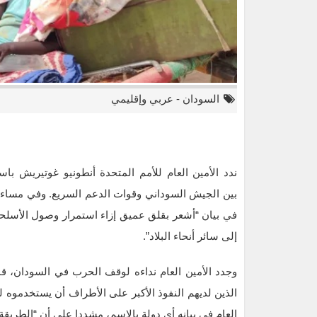
السودان
-
عربي وإقليمي
ندد الأمين العام للأمم المتحدة أنطونيو غوتيريش ب
بين الجيش السوداني وقوات الدعم السريع. وفي مساء 
في بيان “أشعر بقلق عميق إزاء استمرار وصول الأسلحة و
إلى سائر أنحاء البلاد”.
وجدد الأمين العام نداءه لوقف الحرب في السودان، ق
الذين لديهم النفوذ الأكبر على الأطراف أن يستخدموه لت
تقارير تفيد بتضاعف عدد الأطفال 
العام في بيانه أي دولة بالاسم، مشددا على أن “الطريقة