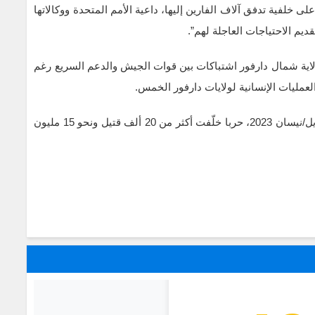
ى خلفية تدفق آلاف الفارين إليها، داعية الأمم المتحدة ووكالاتها
ديم الاحتياجات العاجلة لهم”.
 تشهد الفاشر عاصمة ولاية شمال دارفور اشتباكات بين قوات الجيش والدعم السريع رغم
لعمليات الإنسانية لولايات دارفور الخمس.
ويخوض الجيش السوداني وقوات الدعم السريع منذ أبريل/نيسان 2023، حربا خلّفت أكثر من 20 ألف قتيل ونحو 15 مليون