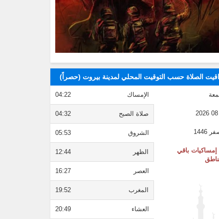
قيت الصلاة حسب التوقيت المحلي لمدينة بيروت (حصراً)
معة
الإمساك
04:22
صلاة الصبح
04:32
الشروق
05:53
إمساكيات باقي
الظهر
12:44
ناطق
العصر
16:27
المغرب
19:52
العشاء
20:49