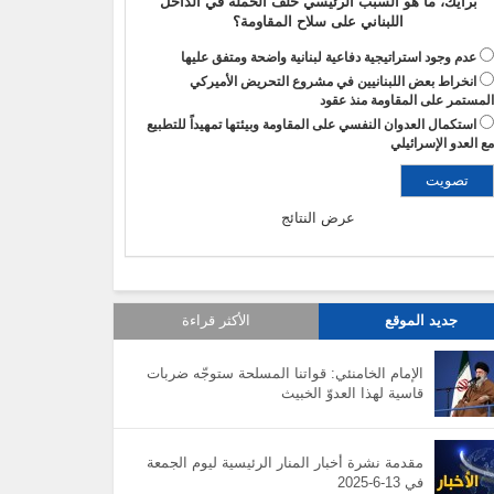
برأيك، ما هو السبب الرئيسي خلف الحملة في الداخل
اللبناني على سلاح المقاومة؟
عدم وجود استراتيجية دفاعية لبنانية واضحة ومتفق عليها
انخراط بعض اللبنانيين في مشروع التحريض الأميركي
لمستمر على المقاومة منذ عقود
استكمال العدوان النفسي على المقاومة وبيئتها تمهيداً للتطبيع
ع العدو الإسرائيلي
عرض النتائج
جديد الموقع
الأكثر قراءة
الإمام الخامنئي: قواتنا المسلحة ستوجّه ضربات
قاسية لهذا العدوّ الخبيث
مقدمة نشرة أخبار المنار الرئيسية ليوم الجمعة
في 13-6-2025