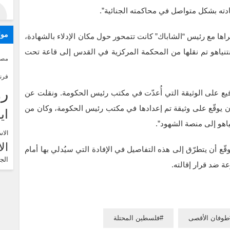
هادته بشكل متواصل في محاكمته الجنائية”.
موا
جراها مع رئيس “الشاباك” كانت تتمحور حول مكان الإدلاء بالشهادة،
نتنياهو تم نقلها من المحكمة المركزية في القدس إلى قاعة تحت
مصر
فرن
رو
يع على الوثيقة التي أُعدّت في مكتب رئيس الحكومة. ونقلت عن
أن يوقّع على وثيقة تم إعدادها في مكتب رئيس الحكومة، وكان من
اي
اهو إلى منصة الشهود”.
الاس
ال
ّع أن يتطرّق إلى هذه التفاصيل في الإفادة التي سيُدلي بها أمام
الج
 ضد قرار إقالته.
طوفان الأقصى
فلسطين المحتلة