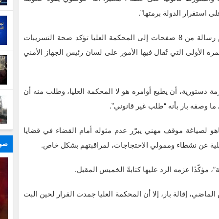
 استقرار الدولة برمتها”.
وكشفت وسائل إعلام عبرية، الاثنين، أن رونين بار قدّم رسالة من 8 صفحات إلى المحكمة العليا تؤكد صحة التسريبات
مرة الأولى التي تُقال فيها الأمور على لسان رئيس الجهاز الأمني
زمة دستورية، أن يطيع أوامره هو لا المحكمة العليا، وطلب منه أن
ا وصفه بار بأنه “طلب غير قانوني”.
هو لصياغة موقف مهني يبرّر عدم مثوله أمام القضاء في قضايا
صور
ية عن نشطاء وممولي الاحتجاجات، لمراقبتهم بشكل خاص.
، مؤكّدًا عزمه الرد عليها كتابةً الخميس المقبل.
إسرائيلية قد قررت، في 20 آذار/مارس الماضي، إقالة بار، إلا أن المحكمة العليا جمدت القرار لحين البت