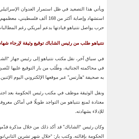
حرب يواصل نتنياهو قيادتها بدعم أمريكي رغم المطالبات ا
نتنياهو طلب من رئيس الشاباك توقيع وثيقة لإرجاء شها
في سياق آخر، نقل مكتب نتنياهو إلى رئيس جهاز “الشابا
في محاكمته الجنائية، وطُلب من بار التوقيع عليها لتُص
به صحيفة “هآرتس” عبر موقعها الإلكتروني اليوم الإثنين.
ونقل الوثيقة موظف في مكتب رئيس الحكومة بعد اجتما
معتادة لمنع نتنياهو من التواجد طويلًا في أماكن معرو
للإدلاء بشهادته.
وكان رئيس “الشاباك” قد أكد ذلك من خلال مذكرة قدّمه