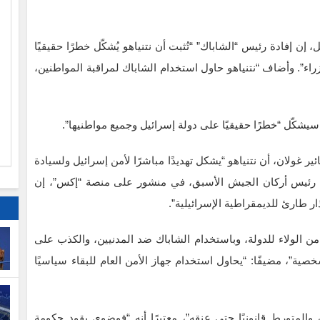
إن إفادة رئيس “الشاباك” “تُثبت أن نتنياهو يُشكّل خطرًا حقيقيًا
ا
راء”. وأضاف “نتنياهو حاول استخدام الشاباك لمراقبة المواطنين،
م
 سيشكّل “خطرًا حقيقيًا على دولة إسرائيل وجميع مواطنيها”.
ر غولان، أن نتنياهو “يشكل تهديدًا مباشرًا لأمن إسرائيل ولسيادة
ائب رئيس أركان الجيش الأسبق، في منشور على منصة “إكس”، إن
ار طارئ للديمقراطية الإسرائيلية”.
 من الولاء للدولة، وباستخدام الشاباك ضد المدنيين، والكذب على
صية”، مضيفًا: “يحاول استخدام جهاز الأمن العام للبقاء سياسيًا
 والمتورط قانونيًا حتى عنقه”، معتبرًا أنه “فوضوي يقود حكومة