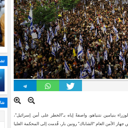
تشا
شار
اء بنيامين نتنياهو، واصفةً إياه بـ”الخطر على أمن إسرائيل”،
ا
ز الأمن العام “الشاباك” رونين بار، قُدمت إلى المحكمة العليا