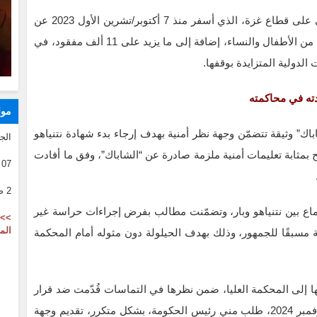
ويأتي هذا التصعيد في ظل استمرار العدوان الإسرائيلي على قطاع غزة، الذي أسفر منذ 7 أكتوبر/تشرين الأول 2023 عن
استشهاد وإصابة أكثر من 168 ألف فلسطيني، معظمهم من الأطفال والنساء، إضافة إلى ما يزيد على 11 ألف مفقود، في
لدولية المتزايدة بوقفها.
دته في محاكمته
موا
ك” وثيقة تتضمّن وجهة نظر أمنية بهدف إرجاء بدء شهادة نتنياهو
الج
بح بمثابة تعليمات أمنية ملزمة صادرة عن “الشاباك”، وفق ما أفادت
07 08 2026
2 صفر 1446
ع بين نتنياهو وبار، وتضمّنت مطالب بفرض إجراءات حراسة غير
>> 
الم
فة مسبقًا للجمهور، وذلك بهدف الحيلولة دون مثوله أمام المحكمة
ا إلى المحكمة العليا، ضمن نظرها في التماسات قُدّمت ضد قرار
الحكومة بإقالته. وكتب بار: “خلال شهر تشرين الثاني/نوفمبر 2024، طلب مني رئيس الحكومة، بشكل متكرر، تقديم وجهة