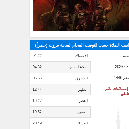
قيت الصلاة حسب التوقيت المحلي لمدينة بيروت (حصراً)
معة
الإمساك
04:22
صلاة الصبح
04:32
الشروق
05:53
إمساكيات باقي
الظهر
12:44
ناطق
العصر
16:27
المغرب
19:52
العشاء
20:49