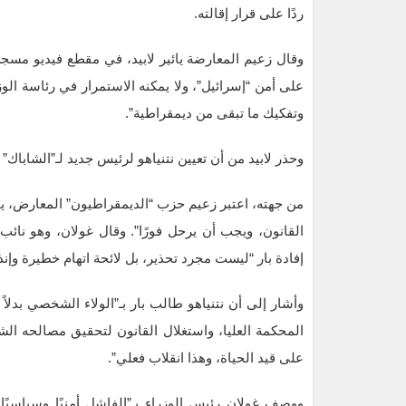
ردًا على قرار إقالته.
وقال زعيم المعارضة يائير لابيد، في مقطع فيديو مسجل، 
على أمن “إسرائيل”، ولا يمكنه الاستمرار في رئاسة الوز
وتفكيك ما تبقى من ديمقراطية”.
وحذر لابيد من أن تعيين نتنياهو لرئيس جديد لـ”الشاباك”
من جهته، اعتبر زعيم حزب “الديمقراطيون” المعارض، يائي
القانون، ويجب أن يرحل فورًا”. وقال غولان، وهو ن
إفادة بار “ليست مجرد تحذير، بل لائحة اتهام خطيرة وإنذ
وأشار إلى أن نتنياهو طالب بار بـ”الولاء الشخصي بدلاً
المحكمة العليا، واستغلال القانون لتحقيق مصالحه الشخ
على قيد الحياة، وهذا انقلاب فعلي”.
ووصف غولان رئيس الوزراء بـ”الفاشل أمنيًا وسياسيًا،