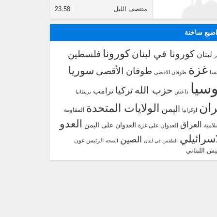
منتصف الليل
23:58
ضيع ساخنة
كورونا
كورونا في لبنان
فلسطين
لبنان
غزة
سوريا
طوفان الأقصى
سا
طوفان الاقصى
سيا
حزب الله
تركيا
ترامب
داعش
بريطانيا
ران
الولايات المتحدة
اليمن
المقاومة
اوكرانيا
العدو
العراق
العدوان على اليمن
لامية
العدوان على غزة
اسرائيلي
الصين
الرئيس عون
الطقس في لبنان
الصحة
يش اللبناني