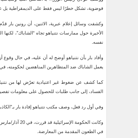
فوضوية، تشكل خطرًا ليس فقط على الديمقراطية بل على
الأخيرة حول ممارسات نتنياهو تجاه “الشاباك”، لكنها ال
نفسه.
وأفاد بار بأن نتنياهو أوضح له أن عليه، في حال وقوع أ
يعمل الشاباك ضد المتظاهرين المناهضين لحكومته، في م
كما كشف عن ضغوط غير اعتيادية تعرّض لها من نتنيا
الفساد، إلى جانب طلبات للحصول على معلومات تفصيل
وفي أول رد فعل، وصف مكتب نتنياهو إفادة بار بـ”الكاذبة”
وكانت الحكومة ال
في الطعون المقدمة من المعارضة.