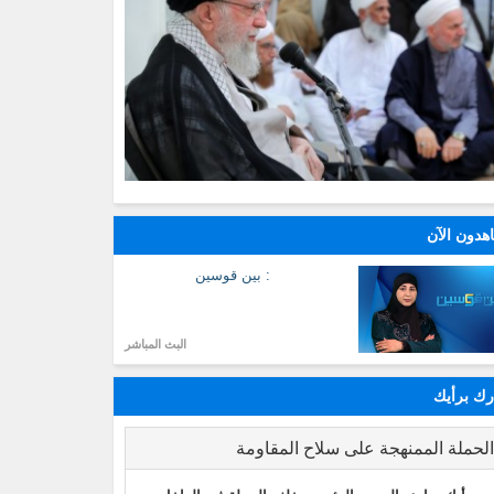
هدون الآن
: بين قوسين
البث المباشر
ك برأيك
لحملة الممنهجة على سلاح المقاومة