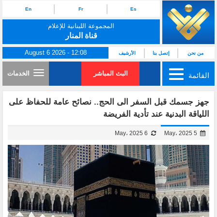
En
Fr
Es
المجموعة اللبنانية للإعلام
قناة المنار
August 6 2026 - 12:08
من نحن
إتصل بنا
الأرشيف
البث المباشر
الخدمات
القائمة
جهز جسمك قبل السفر الى الحج.. نصائح عامة للحفاظ على
اللياقة البدنية عند تأدية الفريضة
6 May، 2025
5 May، 2025