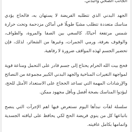
الجانب الصحي والبدني.
الجهد البدني الذي تتطلبه الفريضة لا يستهان به، فالحاج يؤدي
مناسك متعددة تتطلب مشيًا طويلًا في أماكن مزدحمة وتحت حرارة
شمس مرتفعة أحيانًا، كالسعي بين الصفا والمروة، والطواف،
والوقوف بعرفة، ورمي الجمرات، وغيرها من الشعائر، لذلك، فإن
تحضير الجسم لهذه المواقف ضرورة لا رفاهية.
فحج بيت الله الحرام يحتاج إلى جسم قادر على التحمل ومناعة قوية
لمواجهة التغيرات المناخية والجهد البدني الكبير مجموعة من النصائح
والإرشادات المهمة التي تساعد الحجاج على الاستعداد الأمثل للحج،
ليؤدوا المناسك بصحة أفضل وبأقل مجهود ممكن.
سلسلة لقآت نبدأها اليوم نستعرض فيها اهم الإجرآت التي ينصح
باتباعها كل من ينوي فريضة الحج لكي يحافظ على لياقته الجسدية
واتمامها بكامل عافيته.