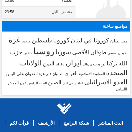
العشاء
20:50
منتصف الليل
23:58
مواضيع ساخنة
غزة
كورونا
كورونا في لبنان
فلسطين
لبنان
فرنسا
مصر
روسيا
سوريا
حزب
طوفان الأقصى
طوفان الاقصى
داعش
ايران
الولايات
الله
تركيا
اليمن
ترامب
اوكرانيا
بريطانيا
المتحدة
العراق
العدوان على اليمن
المقاومة الاسلامية
العدوان على غزة
العدو الاسرائيلي
الصين
الجيش
الرئيس عون
الطقس في لبنان
الصحة
اللبناني
البث المباشر
شبكة البرامج
الأرشيف
قرأت لكم