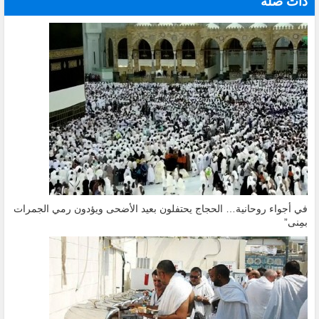
ذات صلة
في أجواء روحانية… الحجاج يحتفلون بعيد الأضحى ويؤدون رمي الجمرات
بمِنى”