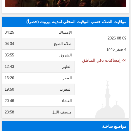
مواقيت الصلاة حسب التوقيت المحلي لمدينة بيروت (حصراً)
الإمساك
04:25
09 08 2026
صلاة الصبح
04:34
4 صفر 1446
الشروق
05:55
>> إمساكيات باقي المناطق
الظهر
12:43
العصر
16:26
المغرب
19:50
العشاء
20:46
منتصف الليل
23:58
مواضيع ساخنة