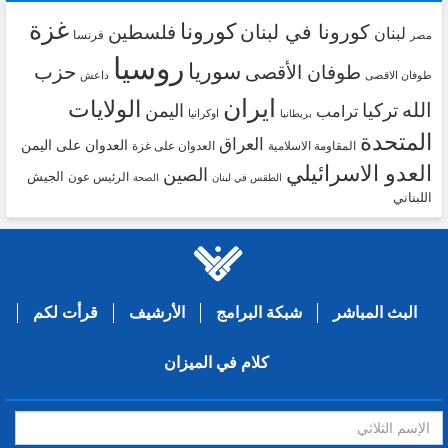
غزة
كورونا
كورونا في لبنان
فلسطين
لبنان
فرنسا
مصر
روسيا
سوريا
حزب
طوفان الأقصى
طوفان الاقصى
داعش
ايران
الولايات
الله
تركيا
اليمن
ترامب
اوكرانيا
بريطانيا
المتحدة
العراق
العدوان على اليمن
المقاومة الاسلامية
العدوان على غزة
العدو الاسرائيلي
الصين
الجيش
الرئيس عون
الطقس في لبنان
الصحة
اللبناني
البث المباشر
شبكة البرامج
الأرشيف
قرأت لكم
كلام في الميزان