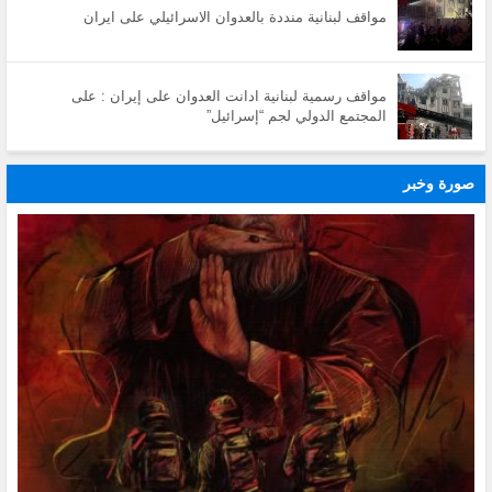
مواقف لبنانية منددة بالعدوان الاسرائيلي على ايران
مواقف رسمية لبنانية ادانت العدوان على إيران : على
المجتمع الدولي لجم “إسرائيل”
صورة وخبر