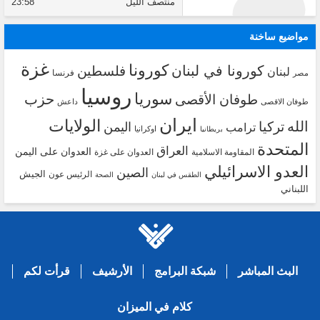
منتصف الليل
23:58
مواضيع ساخنة
غزة
كورونا
كورونا في لبنان
فلسطين
لبنان
فرنسا
مصر
روسيا
سوريا
حزب
طوفان الأقصى
طوفان الاقصى
داعش
ايران
الولايات
الله
تركيا
اليمن
ترامب
اوكرانيا
بريطانيا
المتحدة
العراق
العدوان على اليمن
المقاومة الاسلامية
العدوان على غزة
العدو الاسرائيلي
الصين
الجيش
الرئيس عون
الطقس في لبنان
الصحة
اللبناني
البث المباشر
شبكة البرامج
الأرشيف
قرأت لكم
كلام في الميزان