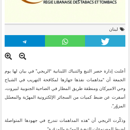
لبنان
أعلنت إدارة حصر التبغ والتنباك اللبنانية “الريجي” في بيان لها يوم
الجمعة أن “مداهمات نفذها جهازها لمكافحة التهريب في الشياح
وحي الاميركان ومنطقة طريق المطار في الضاحية الجنوبية لبيروت،
أسفرت عن ضبط كميات من السجائر الإلكترونية المهرّبة والمعسّل
المزوّر”.
وذكّرت الريجي أن “هذه المداهمات تندرج في جهودها المتواصلة
لضبط المصنوعات التبغية المهرّبة والمزوّرة”.