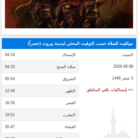
مواقيت الصلاة حسب التوقيت المحلي لمدينة بيروت (حصراً)
السبت
الإمساك
04:24
08 08 2026
صلاة الصبح
04:33
3 صفر 1446
الشروق
05:54
>> إمساكيات باقي المناطق
الظهر
12:44
العصر
16:26
المغرب
19:51
العشاء
20:47