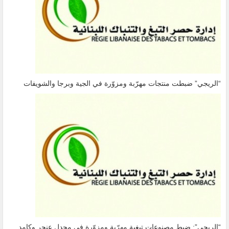
“الريجي” ضبطت منتجات مهرّبة ومزوّرة في الجية وبرجا والشويفات
“الريجي”: ضبط مصنوعات تبغية مهرّبة ومزوّرة في مجدل عنجر وكامد