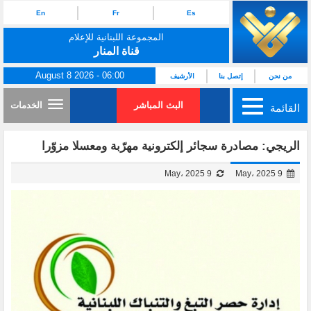
En
Fr
Es
المجموعة اللبنانية للإعلام
قناة المنار
August 8 2026 - 06:00
من نحن
إتصل بنا
الأرشيف
البث المباشر
الخدمات
القائمة
الريجي: مصادرة سجائر إلكترونية مهرّبة ومعسلا مزوّرا
9 May، 2025
9 May، 2025