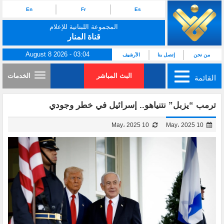
En
Fr
Es
المجموعة اللبنانية للإعلام
قناة المنار
August 8 2026 - 03:04
من نحن
إتصل بنا
الأرشيف
البث المباشر
الخدمات
القائمة
ترمب “يزبل” نتنياهو.. إسرائيل في خطر وجودي
10 May، 2025
10 May، 2025