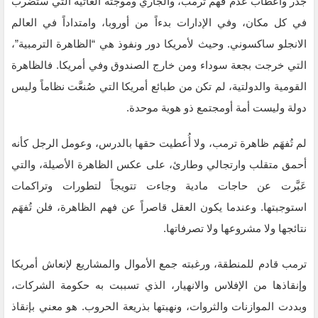
جذر وأعطاب عدم فهم ترمب، والجاري وموجته العاتية التي ستضرب
في كل مكان، وفي الإدارات بدءاً من أوروبا، وامتداداً في العالم
الانجلو ساكسوني. وحيث لأمريكا دور ونفوذ هي “الظاهرة الترمبية”،
التي خرجت بجعة سوداء ومن خارج الصندوق وفي أمريكا. فالظاهرة
القومية والدولتية، لم تكن من طبائع أمريكا التي صُنعَّت نظاماً وليس
دولة وليست أمة أومجتمع ذو هوية موحدة.
لم تُفهَم ظاهرة ترمب، ولا أُعطيت حقها بالدرس، وعومل الرجل كأنه
أحمق متقلب وارتجالي وطارئ، على عكس الظاهرة الأصيلة، والتي
عَبَّرت عن حاجات مادية وجاءت تتويجاً لتطورات وتراكمات
استوجبتها. وعندما يكون العقل قاصراً عن فهم الظاهرة، فلن تُفهَم
نتائجها ولا مشروعها ولا تصرفاتها.
ترمب قادم للمنطقة، ورغبته جمع الأموال والمشاريع لإنعاش أمريكا
وإنقاذها من الإفلاس والانهيار، الذي تسببت به حكومة الشركات،
وبددت الموازنات والثروات، ونهبتها بذريعة الحروب. هو معني بإنقاذ