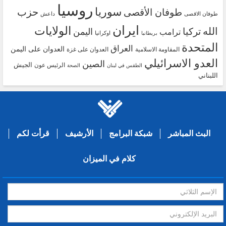
روسيا
سوريا
حزب
طوفان الأقصى
طوفان الاقصى
داعش
ايران
الولايات
الله
تركيا
اليمن
ترامب
اوكرانيا
بريطانيا
المتحدة
العراق
العدوان على اليمن
المقاومة الاسلامية
العدوان على غزة
العدو الاسرائيلي
الصين
الجيش
الرئيس عون
الطقس في لبنان
الصحة
اللبناني
البث المباشر
شبكة البرامج
الأرشيف
قرأت لكم
كلام في الميزان