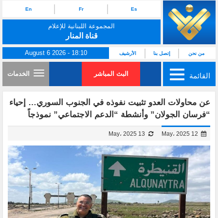
En
Fr
Es
المجموعة اللبنانية للإعلام
قناة المنار
August 6 2026 - 18:10
من نحن
إتصل بنا
الأرشيف
البث المباشر
الخدمات
القائمة
عن محاولات العدو تثبيت نفوذه في الجنوب السوري… إحياء
“فرسان الجولان” وأنشطة “الدعم الاجتماعي” نموذجاً
13 May، 2025
12 May، 2025