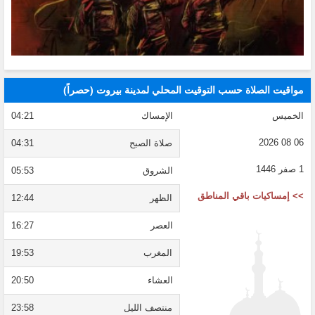
مواقيت الصلاة حسب التوقيت المحلي لمدينة بيروت (حصراً)
الخميس
الإمساك
04:21
06 08 2026
صلاة الصبح
04:31
1 صفر 1446
الشروق
05:53
>> إمساكيات باقي المناطق
الظهر
12:44
العصر
16:27
المغرب
19:53
العشاء
20:50
منتصف الليل
23:58