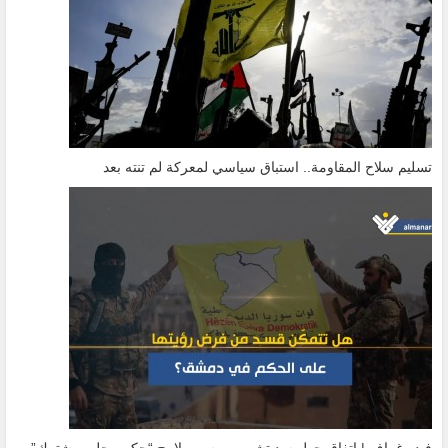
تسليم سلاح المقاومة.. استباق سياسي لمعركة لم تنته بعد
فيديوغراف | اتفاق حول سد تشرين يرسم ملامح “حكم محلي مشترك”