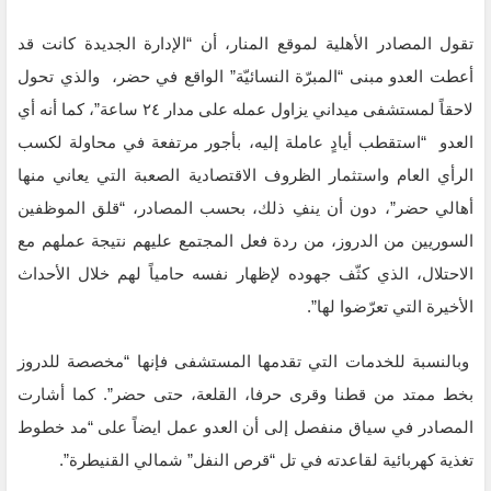
تقول المصادر الأهلية لموقع المنار، أن “الإدارة الجديدة كانت قد
أعطت العدو مبنى “المبرّة النسائيّة” الواقع في حضر، والذي تحول
لاحقاً لمستشفى ميداني يزاول عمله على مدار ٢٤ ساعة”، كما أنه أي
العدو “استقطب أيادٍ عاملة إليه، بأجور مرتفعة في محاولة لكسب
الرأي العام واستثمار الظروف الاقتصادية الصعبة التي يعاني منها
أهالي حضر”، دون أن ينفِ ذلك، بحسب المصادر، “قلق الموظفين
السوريين من الدروز، من ردة فعل المجتمع عليهم نتيجة عملهم مع
الاحتلال، الذي كثّف جهوده لإظهار نفسه حامياً لهم خلال الأحداث
الأخيرة التي تعرّضوا لها”.
وبالنسبة للخدمات التي تقدمها المستشفى فإنها “مخصصة للدروز
بخط ممتد من قطنا وقرى حرفا، القلعة، حتى حضر”. كما أشارت
المصادر في سياق منفصل إلى أن العدو عمل ايضاً على “مد خطوط
تغذية كهربائية لقاعدته في تل “قرص النفل” شمالي القنيطرة”.