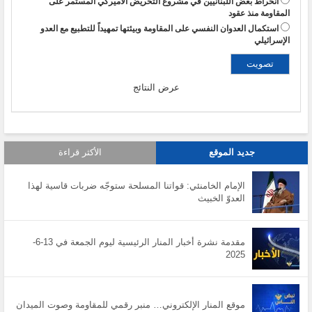
انخراط بعض اللبنانيين في مشروع التحريض الأميركي المستمر على
المقاومة منذ عقود
استكمال العدوان النفسي على المقاومة وبيئتها تمهيداً للتطبيع مع العدو
الإسرائيلي
عرض النتائج
جديد الموقع
الأكثر قراءة
الإمام الخامنئي: قواتنا المسلحة ستوجّه ضربات قاسية لهذا
العدوّ الخبيث
مقدمة نشرة أخبار المنار الرئيسية ليوم الجمعة في 13-6-
2025
موقع المنار الإلكتروني… منبر رقمي للمقاومة وصوت الميدان