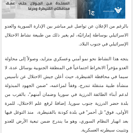
بالرغم من الإعلان عن تواصل غير مباشر بين الإدارة السورية والعدو
الاسرائيلي بوساطة إماراتيّة، لم يغير ذلك من طبيعة نشاط الاحتلال
الإسرائيلي في جنوب البلاد.
يتجه هذا النشاط نحو نمو أمني وعسكري متزايد، وصولاً إلى محاولة
العدو مؤخراً الانخراط اجتماعياً في المنطقة الجنوبية بوسائل عدة، لا
سيما في محافظة القنيطرة، حيث أعلن جيش الاحتلال عن تأسيس
منشأة طبية متنقلة تندرج، وفقاً لمزاعمه، “ضمن الجهود المبذولة
لدعم أبناء الطائفة الدرزية في سوريا وضمان أمنهم”، بالقرب من
بلدة حضر الدرزية جنوب سوريا. إضافةً لرفع علم الاحتلال، للمرة
الأولى، فوق” تل أحمر” في بلدة كودنة بالقنيطرة، منذ التوغل فيها
بعد انهيار النظام السوري، وهو ما يندرج ضمن تبعية الأرض للعدو
وتثبيت سيطرته العسكرية.