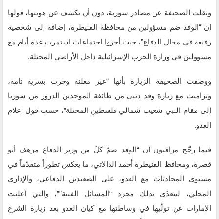
ونقلت الصحيفة عن مصادر سورية، دون أن تكشف عن هويتها، قولها
إن “الوفد ضم مسؤولين من محافظة القنيطرة، إضافة إلى شخصية
رفيعة في مجال الدفاع”، حيث أجروا اجتماعات استمرت عدة أيام مع
مسؤولين في وزارة الحرب الإسرائيلية داخل الأراضي المحتلة.
ووصفت الصحيفة الزيارة بأنها “غير معلنة وجرت بسرية تامة،
وتزامنت مع زيارة وفد ديني من طائفة الموحدين الدروز من سوريا
إلى مقام النبي شعيب شمالي فلسطين المحتلة”، حسب قول إعلام
العدو.
فيما رجّح مراقبون أن “الوفد ضمّ كلّ من وزير الدفاع مرهف أبو
قصرة، ومحافظ القنيطرة أحمد الدالاتي، ما يعكس تطوراً متقدّماً في
مستوى المحادثات مع العدو، على الصعيدين الدفاعي، والإداري
المحلي، ليتعدّى بذلك مجرد “المسائل الفنية””، والتي أعلنت
الإمارات عن تولّيها في وساطتها مع كيان العدو بعد زيارة الشرع