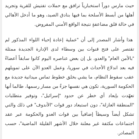
حيث مارس دوراً استخبارياً ترافق مع حملات تفتيش للقرية وتجريد
أهلها من أبسط الأسلحة بما فيها بنادق الصيد، وهو ما أدخل الأهالي
في حالة قلق مضاعفةٍ نتيجة الواقع الأمني المفروض.
هذا وأشار المصدر إلى أن “عملية إعادة إحياء اللواء المذكور لم
تقتصر على فتح قنوات بين وسطاء لدى الإدارة الجديدة ممثلة
“بالأمن العام” والعدو، بل إن بعض عناصره اليوم كانوا سابقاً أعضاءً
فيه بعد اندلاع الأحداث في سوريا، وعمل العدو الآن على تمويلهم
عقب سقوط النظام، ما يشي بخلق خطوط تماس ميدانية جديدة مع
الحكومة السورية، تكون هي نفسها جزءٌ من مسار رسمها، طالما أنها
تعهّدت بإبعاد أي خطر عن حدود “إسرائيل”، وتوفير متطلبات
“المنطقة العازلة”، دون استبعاد دور قوات “الأندوف” في ذلك والتي
تشكل أيضاً وسيطاً إضافياً بين قوات العدو والحكومة عبر عقد
اجتماعات مكثفة غير معلنة خلال الأشهر القليلة الماضية”، حسب
المصادر.