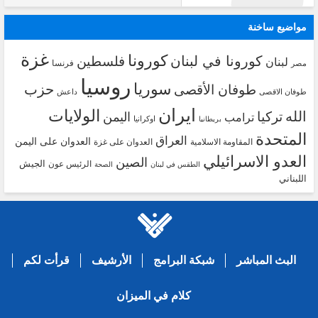
مواضيع ساخنة
غزة
كورونا
كورونا في لبنان
فلسطين
لبنان
فرنسا
مصر
روسيا
سوريا
حزب
طوفان الأقصى
طوفان الاقصى
داعش
ايران
الولايات
الله
تركيا
اليمن
ترامب
اوكرانيا
بريطانيا
المتحدة
العراق
العدوان على اليمن
المقاومة الاسلامية
العدوان على غزة
العدو الاسرائيلي
الصين
الجيش
الرئيس عون
الطقس في لبنان
الصحة
اللبناني
البث المباشر
شبكة البرامج
الأرشيف
قرأت لكم
كلام في الميزان