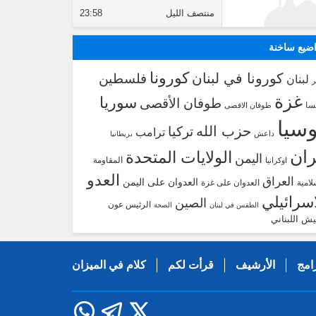
منتصف الليل
23:58
ضيع ساخنة
كورونا
كورونا في لبنان
فلسطين
لبنان
غزة
سوريا
طوفان الأقصى
سا
طوفان الاقصى
سيا
حزب الله
تركيا
ترامب
داعش
بريطانيا
ران
الولايات المتحدة
اليمن
المقاومة
اوكرانيا
العدو
العراق
العدوان على اليمن
لامية
العدوان على غزة
اسرائيلي
الصين
الرئيس عون
الطقس في لبنان
الصحة
يش اللبناني
امج
الأرشيف
قرأت لكم
كلام في الميزان