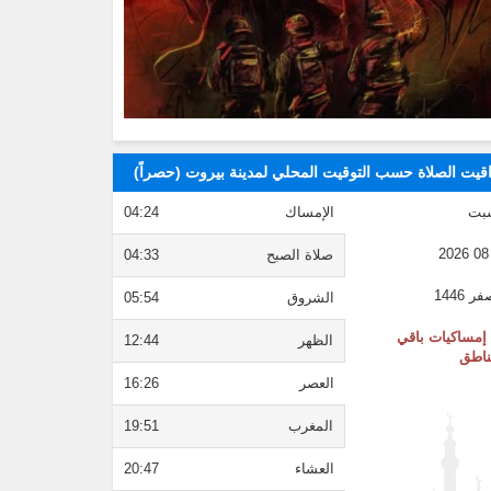
قيت الصلاة حسب التوقيت المحلي لمدينة بيروت (حصراً)
بت
الإمساك
04:24
صلاة الصبح
04:33
الشروق
05:54
إمساكيات باقي
الظهر
12:44
ناطق
العصر
16:26
المغرب
19:51
العشاء
20:47