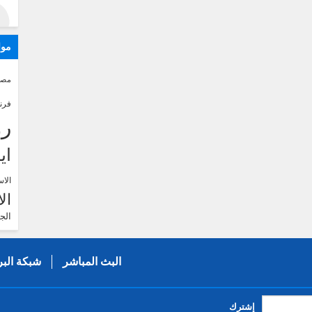
موا
مصر
فرن
رو
اي
الاس
ال
الج
البث المباشر
شبكة البر
إشترك