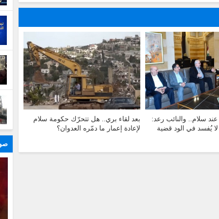
عند سلام.. والنائب رعد:
بعد لقاء بري.. هل تتحرّك حكومة سلام
لا يُفسد في الود قضية
لإعادة إعمار ما دمّره العدوان؟
صور