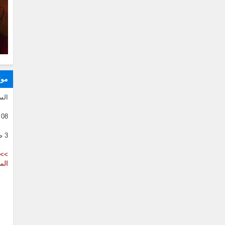
موا
الس
08 08 2026
3 صفر 1446
>> 
الم