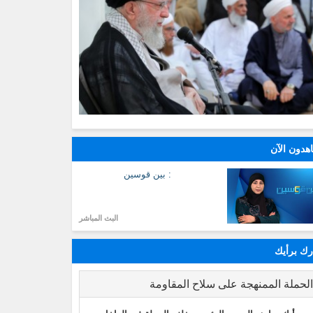
هدون الآن
: بين قوسين
البث المباشر
ك برأيك
لحملة الممنهجة على سلاح المقاومة