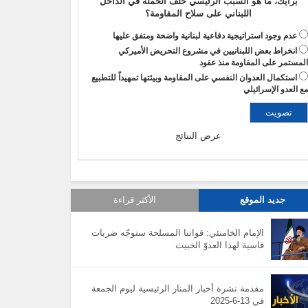
برأيك، ما هو السبب الرئيسي خلف الحملة في الداخل
اللبناني على سلاح المقاومة؟
عدم وجود استراتيجية دفاعية لبنانية واضحة ومتفق عليها
انخراط بعض اللبنانيين في مشروع التحريض الأميركي
لمستمر على المقاومة منذ عقود
استكمال العدوان النفسي على المقاومة وبيئتها تمهيداً للتطبيع
ع العدو الإسرائيلي
عرض النتائج
جديد الموقع
الأكثر قراءة
الإمام الخامنئي: قواتنا المسلحة ستوجّه ضربات
قاسية لهذا العدوّ الخبيث
مقدمة نشرة أخبار المنار الرئيسية ليوم الجمعة
في 13-6-2025