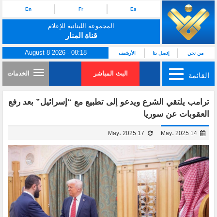
En
Fr
Es
المجموعة اللبنانية للإعلام
قناة المنار
August 8 2026 - 08:18
من نحن
إتصل بنا
الأرشيف
البث المباشر
الخدمات
القائمة
ترامب يلتقي الشرع ويدعو إلى تطبيع مع “إسرائيل” بعد رفع
العقوبات عن سوريا
17 May، 2025
14 May، 2025