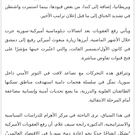
وبريطانيا، إضافة إلى كندا، من بعض قيودها، بينما استمرت واشنطن
في تشديد الخناق إلى ما قبل إعلان ترامب الأخير.
ويأتي رفع العقوبات بعد اتصالات دبلوماسية أميركية-سورية جرت
خلال الأشهر الماضية، أبرزها زيارة مبعوث أميركي رفيع إلى دمشق
في كانون الأول/ديسمبر الفائت، والتي اعتُبرت حينها مؤشرًا على
فتح قنوات تفاوض مباشرة.
وتترافق هذه التحركات مع تصاعد لافت في التوتر الأمني داخل
سوريا، تمثّل في سلسلة هجمات دامية استهدفت مناطق تسكنها
الطائفتان العلوية والدرزية، ما يضع تحديات أمنية وإنسانية مضاعفة
أمام المرحلة الانتقالية.
في هذا السياق، ترى الباحثة في مركز الأهرام للدراسات السياسية
والاستراتيجية، الدكتورة رابحة سيف علام، أن رفع العقوبات الأميركية
“يشكل انفتاحًا جديًا نحو إعادة دمج سوريا في الاقتصاد العالمي”،