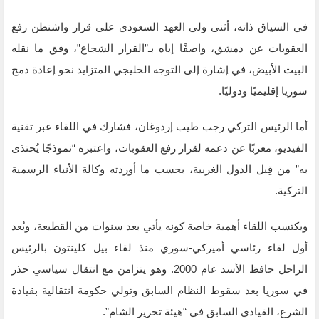
في السياق ذاته، أثنى ولي العهد السعودي على قرار واشنطن رفع
العقوبات عن دمشق، واصفًا إياه بـ”القرار الشجاع”، وفق ما نقله
البيت الأبيض، في إشارة إلى التوجه الخليجي المتزايد نحو إعادة دمج
سوريا إقليميًا ودوليًا.
أما الرئيس التركي رجب طيب إردوغان، فشارك في اللقاء عبر تقنية
الفيديو، معربًا عن دعمه لقرار رفع العقوبات، واعتبره “نموذجًا يُحتذى
به” من قِبل الدول الغربية، بحسب ما أوردته وكالة الأنباء الرسمية
التركية.
ويكتسب اللقاء أهمية خاصة كونه يأتي بعد سنوات من القطيعة، ويُعد
أول لقاء رئاسي أميركي-سوري منذ لقاء بيل كلينتون بالرئيس
الراحل حافظ الأسد عام 2000. وهو يتزامن مع انتقال سياسي حذر
في سوريا بعد سقوط النظام السابق وتولي حكومة انتقالية بقيادة
الشرع، القيادي السابق في “هيئة تحرير الشام”.