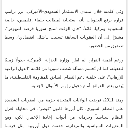
وفي كلمته خلال منتدى الاستثمار السعودي-الأميركي، برر ترامب
قراره برفع العقوبات بأنه استجابة لمطالب حلفاء إقليميين، خاصة
السعودية وتركيا، قائلاً: “حان الوقت لمنح سوريا فرصة للنهوض”،
مشيرًا إلى أن العقوبات السابقة تسببت بـ”شلل اقتصادي”، وسط
تصفيق من الحضور.
ورغم أهمية القرار، لم تُعلن وزارة الخزانة الأميركية جدولًا زمنيًا
لتفعيله، كما لم تُحسم مسألة شطب سوريا من قائمة “الدول الراعية
للإرهاب”، على خلفية دعم النظام السابق للمقاومة الفلسطينية، ما
يُبقي بعض العوائق أمام دخول رؤوس الأموال الأجنبية.
ومنذ 2011، فرضت الولايات المتحدة حزمة من العقوبات الشديدة
على النظام السوري، كان أبرزها قانون “قيصر”، في محاولة لعزل
النظام سياسياً وحرمانه من أدوات إعادة الإعمار. لكن، ومع
المتغيرات السياسية والميدانية، خففت دول أوروبية مثل فرنسا