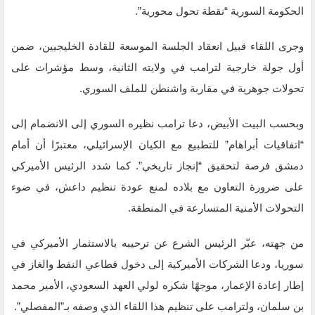
الحكومة السورية “نقطة تحول محورية”.
وجرى اللقاء قبيل انعقاد الجلسة الموسعة للقادة الخليجيين، ضمن
أول جولة خارجية لترامب في ولايته الثانية، وسط مؤشرات على
تحولات جوهرية في مقاربة واشنطن للملف السوري.
وبحسب البيت الأبيض، دعا ترامب نظيره السوري إلى الانضمام إلى
“اتفاقيات أبراهام” للتطبيع مع الكيان الإسرائيلي، معتبرًا أن أمام
دمشق فرصة لتحقيق “إنجاز تاريخي”. كما شدد الرئيس الأميركي
على ضرورة التعاون مع بلاده لمنع عودة تنظيم داعش، في ضوء
التحولات الأمنية المتسارعة في المنطقة.
من جهته، عبّر الرئيس الشرع عن ترحيبه بالاستثمار الأميركي في
سوريا، ودعا الشركات الأميركية إلى دخول قطاعي النفط والغاز في
إطار إعادة الإعمار، موجهًا شكره لولي العهد السعودي، الأمير محمد
بن سلمان، ولترامب على تنظيم هذا اللقاء الذي وصفه بـ”المفصلي”.