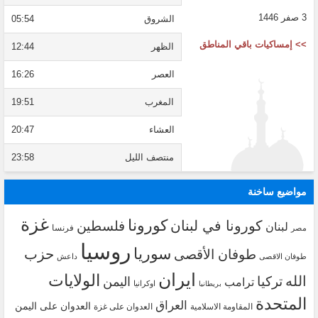
3 صفر 1446
الشروق
05:54
>> إمساكيات باقي المناطق
الظهر
12:44
العصر
16:26
المغرب
19:51
العشاء
20:47
منتصف الليل
23:58
مواضيع ساخنة
غزة
كورونا
كورونا في لبنان
فلسطين
لبنان
فرنسا
مصر
روسيا
سوريا
حزب
طوفان الأقصى
طوفان الاقصى
داعش
ايران
الولايات
الله
تركيا
اليمن
ترامب
اوكرانيا
بريطانيا
المتحدة
العراق
العدوان على اليمن
المقاومة الاسلامية
العدوان على غزة