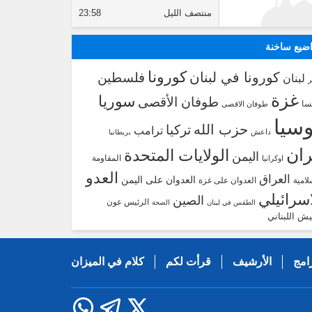
منتصف الليل
23:58
ضيع ساخنة
كورونا
كورونا في لبنان
فلسطين
لبنان
غزة
سوريا
طوفان الأقصى
سا
طوفان الاقصى
سيا
حزب الله
تركيا
ترامب
داعش
بريطانيا
ران
الولايات المتحدة
اليمن
المقاومة
اوكرانيا
العدو
العراق
العدوان على اليمن
لامية
العدوان على غزة
اسرائيلي
الصين
الرئيس عون
الطقس في لبنان
الصحة
يش اللبناني
امج
الأرشيف
قرأت لكم
كلام في الميزان