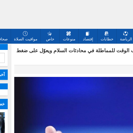
الرياضة
خطابات
إقتصاد
منوعات
خاص
مواقيت الصلاة
صحافة
سب الوقت للمماطلة في محادثات السلام ويعوّل على ضغط
آخر
خطا