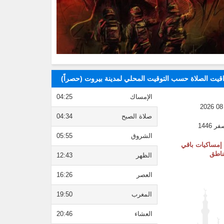
قيت الصلاة حسب التوقيت المحلي لمدينة بيروت (حصراً)
الإمساك
04:25
صلاة الصبح
04:34
الشروق
05:55
إمساكيات باقي
ناطق
الظهر
12:43
العصر
16:26
المغرب
19:50
العشاء
20:46