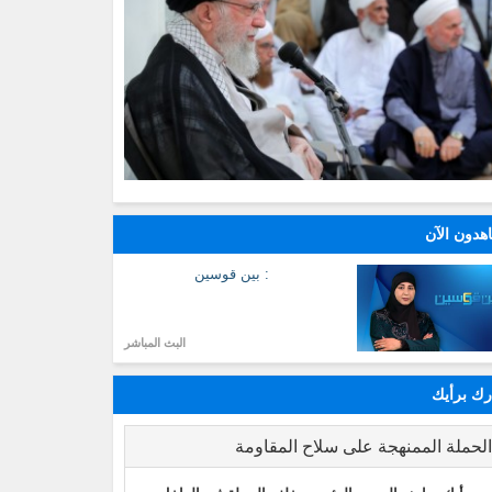
هدون الآن
: بين قوسين
البث المباشر
ك برأيك
لحملة الممنهجة على سلاح المقاومة