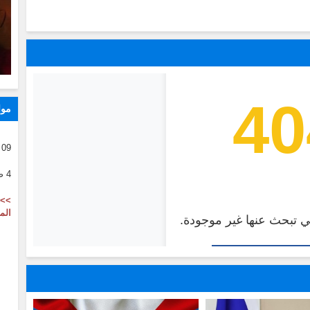
موا
09 08 2026
4 صفر 1446
>> 
الم