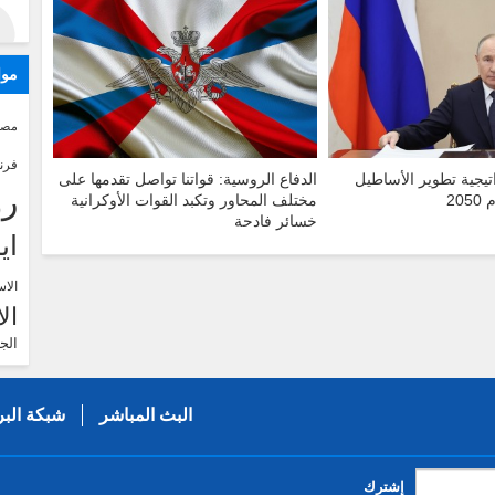
موا
مصر
فرن
تيجية تطوير الأساطيل
الدفاع الروسية: قواتنا تواصل تقدمها على
رو
20
مختلف المحاور وتكبد القوات الأوكرانية
خسائر فادحة
اي
الاس
ال
الج
البث المباشر
شبكة البر
إشترك