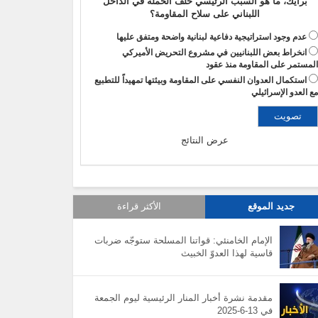
برأيك، ما هو السبب الرئيسي خلف الحملة في الداخل
اللبناني على سلاح المقاومة؟
عدم وجود استراتيجية دفاعية لبنانية واضحة ومتفق عليها
انخراط بعض اللبنانيين في مشروع التحريض الأميركي
لمستمر على المقاومة منذ عقود
استكمال العدوان النفسي على المقاومة وبيئتها تمهيداً للتطبيع
ع العدو الإسرائيلي
عرض النتائج
جديد الموقع
الأكثر قراءة
الإمام الخامنئي: قواتنا المسلحة ستوجّه ضربات
قاسية لهذا العدوّ الخبيث
مقدمة نشرة أخبار المنار الرئيسية ليوم الجمعة
في 13-6-2025