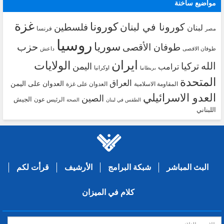
مواضيع ساخنة
غزة
كورونا
كورونا في لبنان
فلسطين
لبنان
فرنسا
مصر
روسيا
سوريا
حزب
طوفان الأقصى
طوفان الاقصى
داعش
ايران
الولايات
الله
تركيا
اليمن
ترامب
اوكرانيا
بريطانيا
المتحدة
العراق
العدوان على اليمن
المقاومة الاسلامية
العدوان على غزة
العدو الاسرائيلي
الصين
الجيش
الرئيس عون
الطقس في لبنان
الصحة
اللبناني
البث المباشر
شبكة البرامج
الأرشيف
قرأت لكم
كلام في الميزان