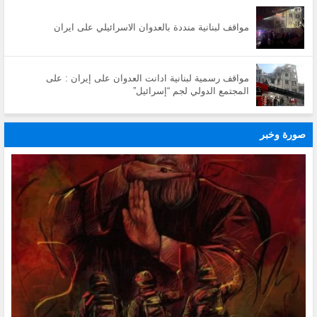
مواقف لبنانية منددة بالعدوان الاسرائيلي على ايران
مواقف رسمية لبنانية ادانت العدوان على إيران : على
المجتمع الدولي لجم “إسرائيل”
صورة وخبر