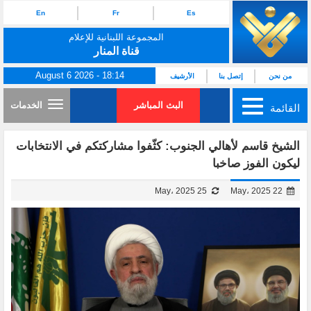
En
Fr
Es
المجموعة اللبنانية للإعلام
قناة المنار
August 6 2026 - 18:14
من نحن
إتصل بنا
الأرشيف
البث المباشر
الخدمات
القائمة
الشيخ قاسم لأهالي الجنوب: كثّفوا مشاركتكم في الانتخابات
ليكون الفوز صاخبا
25 May، 2025
22 May، 2025