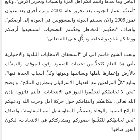
البأس ‏وما بعدها وأثبتُّم أنكم أهل العزة والسيادة وتحرير ‏الأرض”، وتابع
“أعدتُم إعمار الجنوب بعد تحرير عام 2000، ومرة أخرى بعد عدوان
‏تموز 2006 والآن سبقتم الدولة ‏والمسؤولين في العودة إلى أرضكم”،
واضاف “‏تحدَّيتم المخاطر وقدَّمتم التضحيات لتستعيدوا أرضكم
ووطنكم ‏بثباتٍ ‏وشجاعةِ وتوكُّلٍ على الله تعالى”.
ولفت الشيخ قاسم الى ان “استحقاق الانتخابات البلدية والاختيارية
يأتي هذا العام كتَحدٍّ من تحديات ‏الصمود وقوة الموقف ‏والتمسُّك
بالأرض وإعمارها بأهلها وبساتينها ‏وبيوتها وكلِّ أسباب الحياة فيها”،
وتابع “كلُّ المراهنين مع العدوان ‏الإسرائيلي ‏ينتظرون النتائج”، واوضح
“نحن لا نُخاطبُكم لتحقِّقوا الفوز في الانتخابات، فأنتم فائزون بإذن
الله ‏تعالى، بتكاتفكم والتفافكم حول ‏حركة أمل وحزب الله ودعمِكم
للوائح ‏التنمية والوفاء ودعمِكُم للمقاومة بل أنتم المقاومة”، واضاف
“نحن ‏نُخاطِبُكم لتُكثِّفوا ‏حضوركم ومشاركتكم في الانتخابات، ليكون
الفوز صاخبا”.