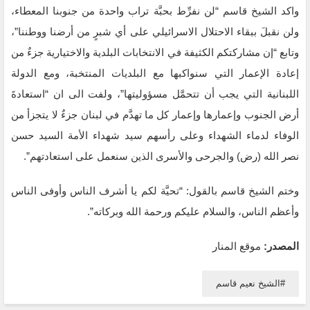
واكد الشيخ قاسم “لن نفرِّط بحبَّة تراب واحدة من جنوبنا المعطاء،
ولن نقبلَ ببقاء الاحتلال ‏الاسرائيلي على أي شبرٍ من ‏أرضنا ووطننا”،
وتابع “إن مشاركتكم الكثيفة في ‏الانتخابات البلدية والاختيارية جزءٌ من
إعادة الإعمار التي ‏سنواكبها مع ‏البلديات المنتخبة، ومع الدولة
اللبنانية التي يجب أن تتحمَّل مسؤوليتها”، ولفت الى ان “‏استعادةَ
أرض ‏الجنوب وإعمارها وإعمار كل ما تهدَّم في لبنان جزءٌ لا ‏يتجزأ من
الوفاء لدماء الشهداء وعلى رأسهم ‏سيد شهداء الأمة السيد حسن
‏نصر الله (رض) والجرحى والأسرى الذين سنعمل على استعادتهم”.
وختم الشيخ قاسم بالقول: “تحيَّة لكم يا أشرف الناس وأوفى الناس
وأعظم الناس، والسلام عليكم ‏ورحمة الله وبركاته”.
المصدر:
موقع المنار
الشيخ نعيم قاسم