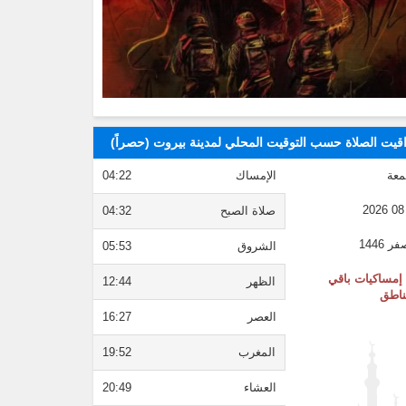
قيت الصلاة حسب التوقيت المحلي لمدينة بيروت (حصراً)
معة
الإمساك
04:22
صلاة الصبح
04:32
الشروق
05:53
إمساكيات باقي
الظهر
12:44
ناطق
العصر
16:27
المغرب
19:52
العشاء
20:49