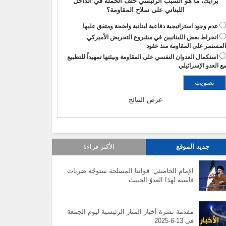
برأيك، ما هو السبب الرئيسي خلف الحملة في الداخل
اللبناني على سلاح المقاومة؟
عدم وجود استراتيجية دفاعية لبنانية واضحة ومتفق عليها
انخراط بعض اللبنانيين في مشروع التحريض الأميركي
لمستمر على المقاومة منذ عقود
استكمال العدوان النفسي على المقاومة وبيئتها تمهيداً للتطبيع
ع العدو الإسرائيلي
عرض النتائج
جديد الموقع
الأكثر قراءة
الإمام الخامنئي: قواتنا المسلحة ستوجّه ضربات
قاسية لهذا العدوّ الخبيث
مقدمة نشرة أخبار المنار الرئيسية ليوم الجمعة
في 13-6-2025