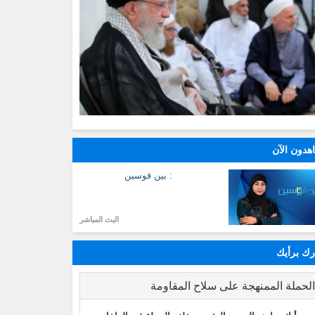
هدون الآن
: بين قوسين
البث المباشر
ك برأيك
لحملة الممنهجة على سلاح المقاومة