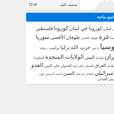
منتصف الليل
23:58
ضيع ساخنة
كورونا
كورونا في لبنان
فلسطين
لبنان
غزة
سوريا
طوفان الأقصى
سا
طوفان الاقصى
سيا
حزب الله
تركيا
ترامب
داعش
بريطانيا
ران
الولايات المتحدة
اليمن
المقاومة
اوكرانيا
العدو
العراق
العدوان على اليمن
لامية
العدوان على غزة
اسرائيلي
الصين
الرئيس عون
الطقس في لبنان
الصحة
يش اللبناني