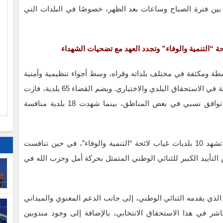
 بين فترة الصباح وساعات بعد الظهر، خصوصًا في البلدات التي
ا
“التنمية والوفاء” وتجدد العهد مع تضحيات الشهداء
م
شطة ومكثفة في مختلف بلداته وقراه، وسط أجواء تنظيمية وأمنية
مستقرة، ما يعكس حرص الأهالي على المشاركة الفاعلة في الاستحقاق البلدي والاختياري. ويضم القضاء 65 بلدية، فازت
39 منها بالتزكية في الانتخابات الأخيرة، ما يدل على توافق نسبي في بعض المناطق، بينما شهدت 18 بلدية منافسة
من بين هذه البلديات التي جرت فيها انتخابات فعلية، تشهد 10 بلديات غياب لائحة “التنمية والوفاء”، في حين تنافست
 يعكس التأييد الكبير للثنائي الوطني المتمثل بحركة أمل وحزب الله في
 الذي يقدمه الثنائي الوطني، إلى جانب الدعم المعنوي والميداني
شر في هذا الاستحقاق الانتخابي، بالإضافة إلى وجود مندوبين