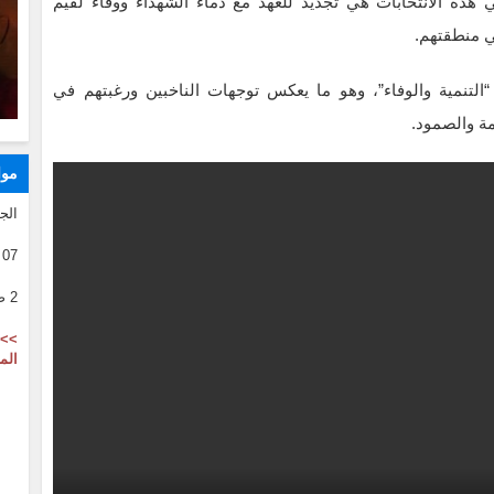
 هذه الانتخابات هي تجديد للعهد مع دماء الشهداء ووفاء لقيم
ي منطقتهم.
ة “التنمية والوفاء”، وهو ما يعكس توجهات الناخبين ورغبتهم في
ة والصمود.
موا
الج
07 08 2026
2 صفر 1446
>> 
الم