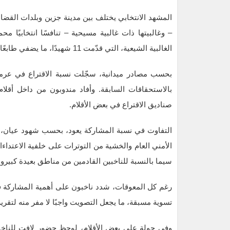
المشهد الانتخابي يختلف بين مدينة جزين وبلدات القضا
– وغالبيتها ذات غالبية مسيحية – تنافسًا انتخابيًا
الغالبية الشيعية، التي قدّمت 11 شهيدًا، ما يضفي طابعًا وجدانيًا على مشاركة أبنائها في هذا الاستحقاق.
بالاستحقاقات السابقة. وأفاد مندوبون من داخل أقلام
صناديق الاقتراع في بعض الأقلام.
التفاوت في نسبة المشاركة يعود، بحسب شهود عيان، إل
الأمني العام والخشية من التوترات على خلفية الاعتداءا
سيما بالنسبة للناخبين القادمين من مناطق بعيدة كبيروت
رغم كل المعوقات، شدد ناخبون على أهمية المشاركة ف
تسوية مسبقة، ما يجعل التصويت واجبًا لا مفر منه لتقر
وفي جولة على بعض الأقلام، لوحظ حضور لافت للناخب