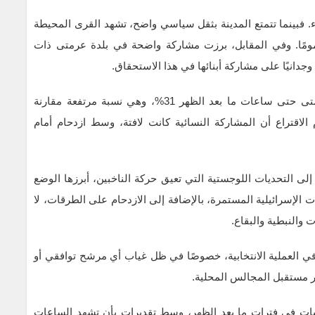
ء. فبينما تتمتع المدينة بثقل سياسي واضح، تشهد القرى المحيطة
 محمومًا. وفي المقابل، برزت مشاركة واضحة في بلدة عرمتى ذات
بحسب مصادر ميدانية، سجّلت نسبة الاقتراع في عرمتى حتى ساعات ما بعد الظهر 31%، وهي نسبة مرتفعة مقارنة
 الاقتراع أن المشاركة النسائية كانت لافتة، وسط ازدحام أمام
ى التحديات اللوجستية التي تعيق حركة الناخبين، أبرزها الوضع
ت الإسرائيلية المستمرة، بالإضافة إلى الازدحام على الطرقات، لا
 والنبطية والبقاع.
ي العملية الانتخابية، خصوصًا في ظل غياب أي مرشح توافقي أو
ير مستقبل المجالس المحلية.
ات في فترات ما بعد الظهر، وسط تقديرات بأن تشهد الساعات