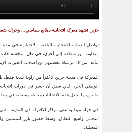
جزين تشهد معركة انتخابية بطابع سياسي… وحراك شعب
تواصل العملية الانتخابية البلدية والاختيارية في 
متفاوتة من منطقة إلى أخرى، في ظل منافسة حادة بين
تتألف من 18 مرشحًا معظمهم من أصحاب الخبرات الإنمائية، وتضع في صلب أولوياتها ملفات الخدمات والمياه.
المعركة في مدينة جزين لا تُقرأ من زاوية بلدية فقط، بل تح
الوطني الحر، الذي سبق أن خسر في دورات انتخابية ني
نيابيين، ما يجعل هذه الانتخابات محطة مفصلية في محا
انتخابي واسع النطاق، وسط حضور بارز للمنتمين والت
المحلية.