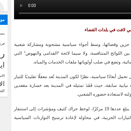
موا
ي لافت في بلدات القضاء
مصر
فرن
مدينة جزين وقضائها، وسط أجواء سياسية مشحونة ومشاركة شعبية
رو
 اللوائح المتنافسة، ولا سيما لائحة “القدامى والنهوض” التي
اي
الاس
مل أبعادًا سياسية، نظرًا لكون المدينة تُعد معقلًا تقليديًا للتيار
ال
ابية سابقة، حيث فَقَدَ تمثيله في المدينة بعد خسارة مقعدين
الج
ولته لاستعادة حضوره الشعبي.
في جولة ميدانية على مراكز الاقتراع في المدينة، التي يبلغ عددها 19 مركزًا، لوحظ حراك كثيف ومؤشرات إلى استنفار
يارات الحزبية، في محاولة لإعادة ترسيخ التوازنات السياسية