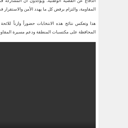
الدفاع عن القضية الوطنية. ويؤكدون أن المشاركة في
المقاومة، والتزام برفض كل ما يهدد الأمن والاستقرار ف
هذا وتعكس نتائج هذه الانتخابات حضوراً وازناً للائح
المحافظة على مكتسبات المنطقة ودعم مسيرة المقاوم