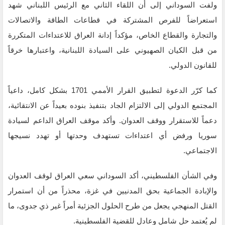
ولفت السوداني إلى أن اللقاء الثاني مع الرئيس اللبناني شهد
استعراضاً للفرص المشتركة في قطاعات الطاقة والاتصالات
والتجارة والقطاع الخاص، مؤكداً إدانة العراق للاعتداءات المتكررة
من قبل الكيان الصهيوني على السيادة اللبنانية، واعتبارها خرقاً
للقانون الدولي.
كما كرّر الدعوة لتطبيق القرار الأممي 1701 بشكل كامل، داعياً
المجتمع الدولي إلى الالتزام الجاد بتنفيذ بنوده بعيداً عن الانتقائية،
دعماً للاستقرار ووقف العدوان. وأكد موقف العراق الداعم لسيادة
سوريا ورفض أي اعتداءات تستهدف وحدتها أو تهدد نسيجها
الاجتماعي.
وفي الشأن الفلسطيني، أكد السوداني سعي العراق لوقف العدوان
والإبادة الجماعية بحق المدنيين في غزة، محذراً من أن استمرار
القتل المنهجي يجعل من طرح الحلول الجزئية أمراً غير ذي جدوى، ما
لم يُعتمد حل شامل وعادل للقضية الفلسطينية.