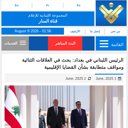
En
Fr
Es
المجموعة اللبنانية للإعلام
قناة المنار
August 8 2026 - 01:56
من نحن
إتصل بنا
الأرشيف
البث المباشر
الخدمات
القائمة
الرئيس اللبناني في بغداد: بحث في العلاقات الثنائية
ومواقف متطابقة بشأن القضايا الإقليمية
2 June، 2025
1 June، 2025