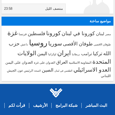
منتصف الليل
23:58
مواضيع ساخنة
غزة
كورونا
كورونا في لبنان
فلسطين
لبنان
فرنسا
مصر
روسيا
سوريا
حزب
طوفان الأقصى
طوفان الاقصى
داعش
ايران
الولايات
الله
تركيا
اليمن
ترامب
اوكرانيا
بريطانيا
المتحدة
العراق
العدوان على اليمن
المقاومة الاسلامية
العدوان على غزة
العدو الاسرائيلي
الصين
الجيش
الرئيس عون
الطقس في لبنان
الصحة
اللبناني
البث المباشر
شبكة البرامج
الأرشيف
قرأت لكم