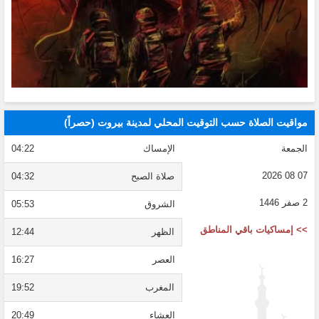
مواقيت الصلاة حسب التوقيت المحلي لمدينة بيروت (حصراً)
الجمعة
الإمساك
04:22
07 08 2026
صلاة الصبح
04:32
2 صفر 1446
الشروق
05:53
>> إمساكيات باقي المناطق
الظهر
12:44
العصر
16:27
المغرب
19:52
العشاء
20:49