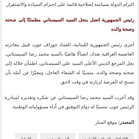
التزام الدولة بسياسة إصلاحية قائمة على احترام السيادة والاستقرار.
رئيس الجمهورية اتصل بنجل السيد السيستاني مطمئنًا إلى صحته
وصحة والده
أجرى رئيس الجمهورية اللبنانية، العماد جوزاف عون، قبيل مغادرته
العاصمة العراقية بغداد، اتصالًا هاتفيًا بالسيد محمد رضا السيستاني،
نجل المرجع الديني الأعلى السيد علي السيستاني، اطمأن خلاله إلى
صحته وصحة والده، متمنيًا له الشفاء العاجل، ومعبّرًا عن أمله بأن
تسنح له الفرصة لزيارته في وقت لاحق.
وقد أعرب السيد محمد رضا السيستاني عن شكره وتقديره لمبادرة
الرئيس عون، متمنيًا له دوام التوفيق في أداء مسؤولياته الوطنية.
المصدر:
موقع المنار
العلاقات العراقية اللبنانية
جوزاف عون
لبنانا