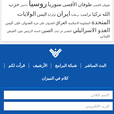
روسيا
سوريا
حزب
طوفان الأقصى
طوفان الاقصى
داعش
ايران
الولايات
الله
تركيا
اليمن
ترامب
اوكرانيا
بريطانيا
المتحدة
العراق
العدوان على اليمن
المقاومة الاسلامية
العدوان على غزة
العدو الاسرائيلي
الصين
الجيش
الرئيس عون
الطقس في لبنان
الصحة
اللبناني
البث المباشر
شبكة البرامج
الأرشيف
قرأت لكم
كلام في الميزان