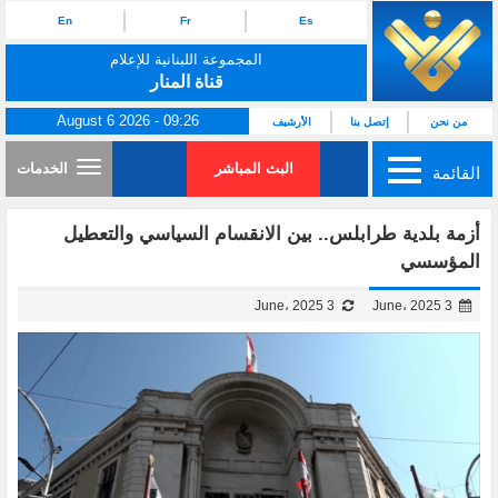
En
Fr
Es
المجموعة اللبنانية للإعلام
قناة المنار
August 6 2026 - 09:26
من نحن
إتصل بنا
الأرشيف
البث المباشر
الخدمات
القائمة
أزمة بلدية طرابلس.. بين الانقسام السياسي والتعطيل
المؤسسي
3 June، 2025
3 June، 2025