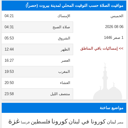
مواقيت الصلاة حسب التوقيت المحلي لمدينة بيروت (حصراً)
الخميس
الإمساك
04:21
06 08 2026
صلاة الصبح
04:31
1 صفر 1446
الشروق
05:53
>> إمساكيات باقي المناطق
الظهر
12:44
العصر
16:27
المغرب
19:53
العشاء
20:50
منتصف الليل
23:58
مواضيع ساخنة
غزة
كورونا
كورونا في لبنان
فلسطين
لبنان
فرنسا
مصر