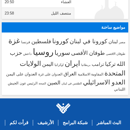
العشاء
20:50
منتصف الليل
23:58
مواضيع ساخنة
غزة
كورونا
كورونا في لبنان
فلسطين
لبنان
فرنسا
مصر
روسيا
سوريا
حزب
طوفان الأقصى
طوفان الاقصى
داعش
ايران
الولايات
الله
تركيا
اليمن
ترامب
اوكرانيا
بريطانيا
المتحدة
العراق
العدوان على اليمن
المقاومة الاسلامية
العدوان على غزة
العدو الاسرائيلي
الصين
الجيش
الرئيس عون
الطقس في لبنان
الصحة
اللبناني
البث المباشر
شبكة البرامج
الأرشيف
قرأت لكم