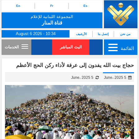
En
Fr
Es
المجموعة اللبنانية للإعلام
قناة المنار
August 6 2026 - 10:34
من نحن
إتصل بنا
الأرشيف
البث المباشر
الخدمات
القائمة
حجاج بيت الله يفدون إلى عرفة لأداء ركن الحج الأعظم
5 June، 2025
5 June، 2025