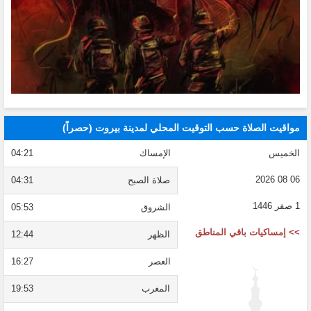
مواقيت الصلاة حسب التوقيت المحلي لمدينة بيروت (حصراً)
الخميس
الإمساك
04:21
06 08 2026
صلاة الصبح
04:31
1 صفر 1446
الشروق
05:53
>> إمساكيات باقي المناطق
الظهر
12:44
العصر
16:27
المغرب
19:53